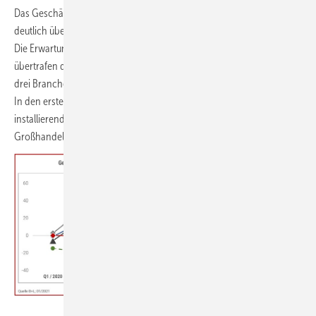
Das Geschäftsklima in der Haus- und Gebäudetechnikbranche liegt
deutlich über dem ifo-Geschäftsklima für die gewerbliche Wirtschaft.
Die Erwartungen zum Jahresende 2020 innerhalb der SHK-Branche
übertrafen die Erwartungen des 1. Halbjahres deutlich. Innerhalb aller
drei Branchenbereiche ist das Geschäftsklima positiv bis sehr positiv.
In den ersten drei Quartalen wurde das Geschäftsklima von den
installierenden Unternehmen sehr viel positiver bewertet als von
Großhandel und Industrie, senkte sich jedoch im 4. Quartal leicht ab.
VDS/VdZ SHK-Konjunkturbarometer 4. Quartal 2020