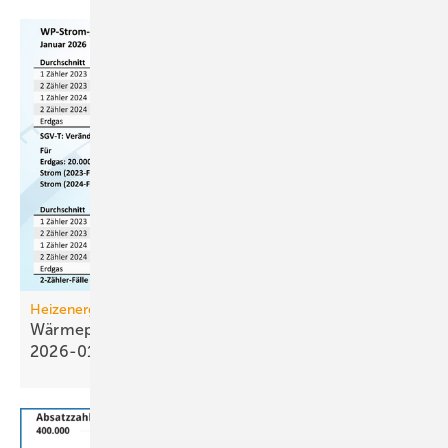
Heizenergiekosten
Wärmepumpen­strom-/Gas­preis-Baro­meter
2026-01