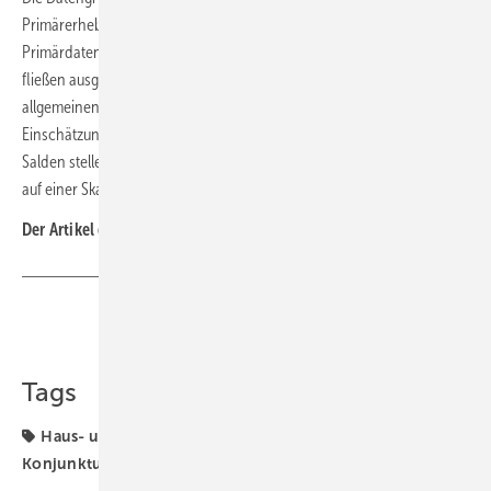
Primärerhebungen (Onlinebefragung und Telefoninterviews) und aus
Primärdaten des Konjunkturpanels des ZVSHK zusammen. Zusätzlich
fließen ausgewählte Indikatoren zur Bauwirtschaft und zur
allgemeinen wirtschaftlichen Entwicklung in den Bericht ein. Die
Einschätzung der Unternehmen wird in Form von Salden dargestellt.
Salden stellen die Differenz der positiven und negativen Antworten
auf einer Skala von − 100 bis + 100 dar. ■
Der Artikel gehört zur
TGA-Themenseite TGA-Marktdaten
Teilen
Link kopieren
Tags
Haus- und Gebäudetechnik
SHK-Konjunktur
SHK-
Konjunkturbarometer
TGA-Marktdaten
VDS
VdZ