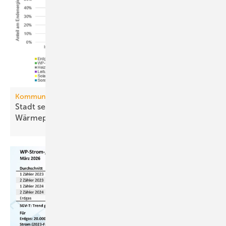
Kommunale Wärmeplanung
Stadt setzt aufs Netz, Land auf die
Wär­me­pumpe