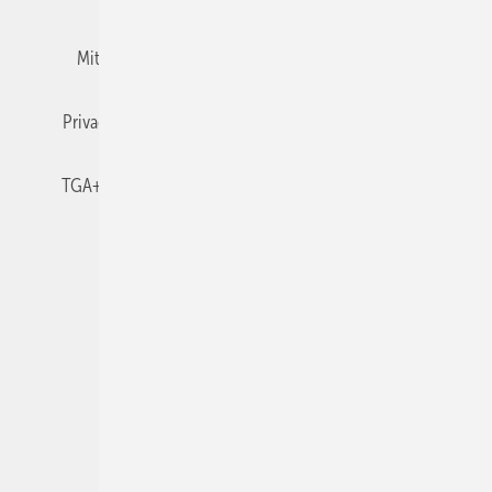
Mitgliedschaften und Engagement
Newsletter
Privacy Manager
RSS-Feed
TGA+E abonnieren
TGA+E-WissensCheck
Veranstaltungen / Webinare
© 2026 TGA+E Fachplaner