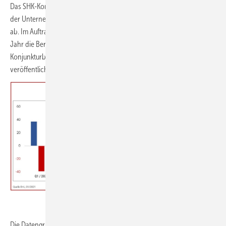
Das SHK-Konjunkturbarometer bildet die konjunkturelle Entwicklung
der Unternehmen im Wirtschaftsbereich Haus- und Gebäudetechnik
ab. Im Auftrag von VdZ und VDS erstellt B+L Marktdaten viermal pro
Jahr die Berichte zum SHK-Konjunkturbarometer. Das SHK-
Konjunkturbarometer wird künftig im Anschluss an jedes Quartal
veröffentlicht.
VDS/VdZ SHK-Konjunkturbarometer 4. Quartal 2020
Die Datengrundlage des SHK-Konjunkturbarometers setzt sich aus