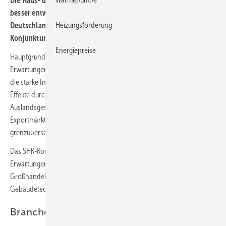
Die Haus- und Gebäudetechnik hat sich im Jahr 2020 deutlich
besser entwickelt als die meisten anderen Wirtschaftsbereiche in
Heizungsförderung
Deutschland. Zu diesem Ergebnis kommt das SHK-
Konjunkturbarometer von VdZ und VDS für das 4. Quartal 2020.
Energiepreise
Hauptgründe für die positiven Entwicklung und die optimistischen
Erwartungen der Haus- und Gebäudetechnik-Branche sind vor allem
die starke Inlandsnachfrage bei Bestandsmaßnahmen und die Pull-
Effekte durch die verbesserte staatliche Förderung. Das
Auslandsgeschäft war aufgrund der niedrigen Nachfrage in wichtigen
Exportmärkten und der pandemiebedingten Herausforderungen im
grenzüberschreitenden Warenverkehr rückläufig.
Das SHK-Konjunkturbarometer bildet die Einschätzungen und
Erwartungen von Unternehmen aus den Bereichen Industrie,
Großhandel und installierende Unternehmen der Haus- und
Gebäudetechnikbranche ab.
Branchenerwartungen im Überblick