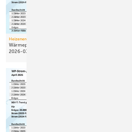
Heizenergiekosten
Wärmepumpen­strom-/Gas­preis-Baro­meter
2026-03