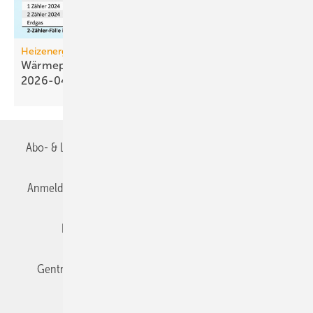
Heizenergiekosten
Wärmepumpen­strom-/Gas­preis-Baro­meter
2026-04
Abo- & Leserservice
AGB
Alle Inhalte chronologisch
Anmelden
Anmeldung & Registrierung
Datenschutz
Editor's choice
E-Paper
Fachbeiträge
Gentner Verlag
Impressum
Karriere bei Gentner
Team
Mediaservice