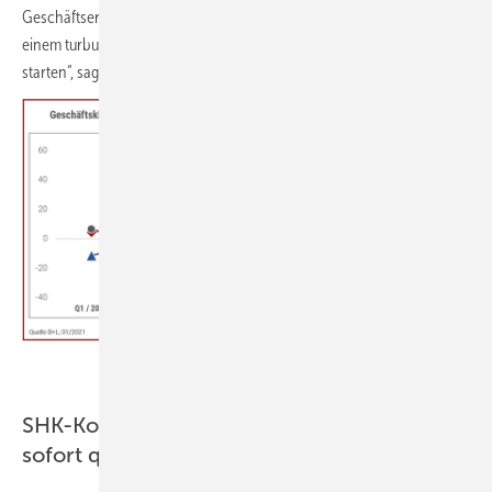
Geschäftserwartungen im Sanitärbereich. Damit können wir nach
einem turbulenten Jahr mit einer positiven Entwicklung ins Jahr 2021
starten“, sagt Jens Wischmann, Geschäftsführer VDS.
VDS/VdZ SHK-Konjunkturbarometer 4. Quartal 2020
SHK-Konjunkturbarometer erscheint ab
sofort quartalsweise