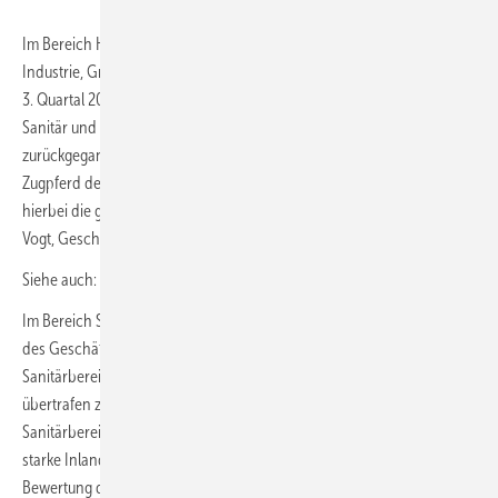
Im Bereich Heizung lag das zusammengefasste Geschäftsklima für
Industrie, Großhandel und installierende Unternehmen im 2. und
3. Quartal 2020 noch deutlich über dem Geschäftsklima der Bereiche
Sanitär und Lüftung / Klima. Im 4. Quartal ist dies leicht
zurückgegangen. „Unsere Branche ist trotz Pandemie immer noch ein
Zugpferd der deutschen Wirtschaft. Für den Bereich Heizung spielt
hierbei die gute Förderlandschaft eine maßgebliche Rolle“, sagt Kerstin
Vogt, Geschäftsführerin VdZ.
Siehe auch:
Bauwirtschaft erwartet 2021 ein Umsatzplus von 1 %
Im Bereich Sanitär gab es im 4. Quartal 2020 einen virulenten Anstieg
des Geschäftsklimas. Nachdem die Erwartungen der Unternehmen im
Sanitärbereich zu Beginn der Pandemie stark gedämpft waren,
übertrafen zum Jahresende die Geschäftserwartungen im
Sanitärbereich die der Bereiche Heizung und Lüftung / Klima. „Die
starke Inlandsnachfrage führt zum Jahresende zu einer positiven
Bewertung der Geschäftslage und der zukünftigen