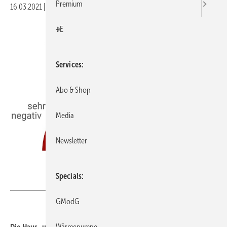
Premium
16.03.2021
|
Druckvorschau
+E
Services
Abo & Shop
Media
Newsletter
Specials
VDS/VdZ SHK-Konjunkturbarometer 4. Quartal 2020
GModG
Wärmepumpe