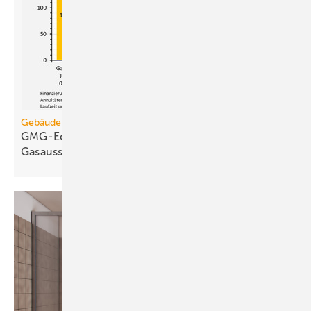
Gebäudemodernisierungsgesetz
GMG-Eckpunkte und Aufklärung besiegeln den
Gasausstieg