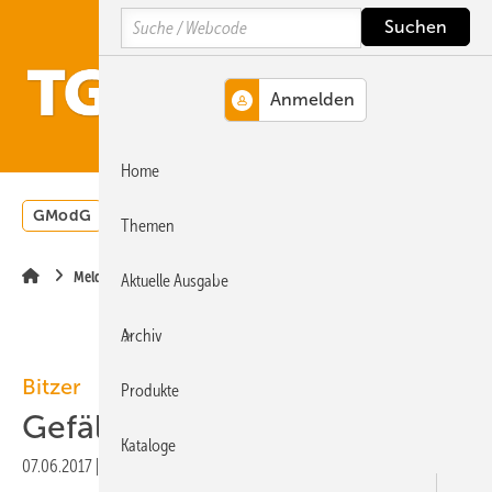
Springe
Springe
Springe
Search
auf
auf
auf
Hauptinhalt
Hauptmenü
SiteSearch
MENÜ
Home
GModG
Wärmepumpe
Heizungsförderung
Energ
Themen
Meldungen
Aktuelle Ausgabe
Archiv
Bitzer
Produkte
Gefälschte Öle
Kataloge
07.06.2017
|
Veröffentlicht in
Ausgabe 06-2017
|
Druckvorschau