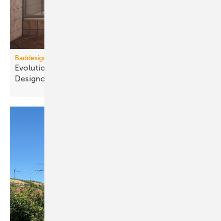
Baddesign
Evolution des Ba­de­zim­mers: Vom Zweck­raum zum
De­sign­ob­jekt