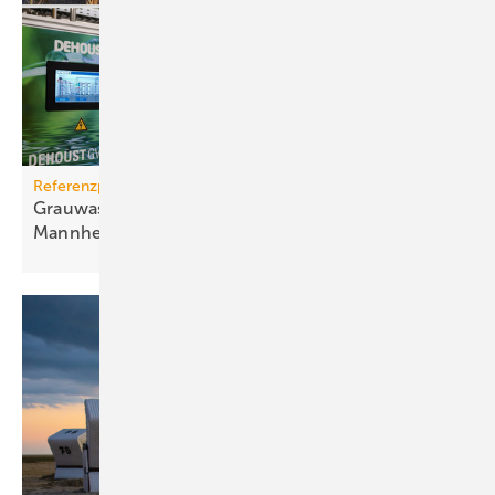
Referenzprojekt
Grauwassernutzung spart Frisch­was­ser in
Mann­heim