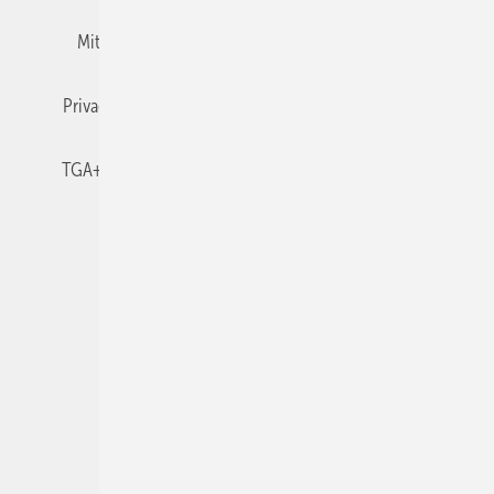
Mitgliedschaften und Engagement
Newsletter
Privacy Manager
RSS-Feed
TGA+E abonnieren
TGA+E-WissensCheck
Veranstaltungen / Webinare
© 2026 TGA+E Fachplaner