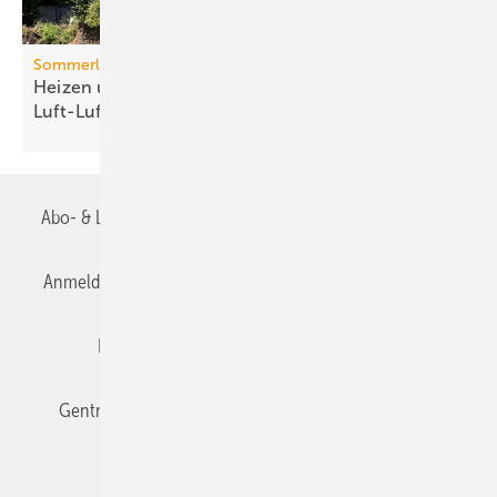
Sommerlicher Wärmeschutz
Heizen und kühlen mit
Luft-Luft-Wärmepumpen
Abo- & Leserservice
AGB
Alle Inhalte chronologisch
Anmelden
Anmeldung & Registrierung
Datenschutz
Editor's choice
E-Paper
Fachbeiträge
Gentner Verlag
Impressum
Karriere bei Gentner
Team
Mediaservice