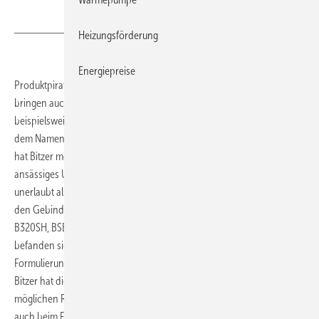
Heizungsförderung
Energiepreise
Produktpiraten verkaufen nicht nur gefälschte Verdichter, sondern
bringen auch minderwertige Öle auf den Markt. In Asien
beispielsweise versehen Fälscher ihre Nachahmungen teilweise mit
dem Namen und Logo von Bitzer, was große Risiken birgt. Vor Kurzem
hat Bitzer mehrere Ölfälschungen in Vietnam entdeckt: Ein dort
ansässiges Unternehmen hat Behältnisse mit minderwertigem Öl
unerlaubt als Originalprodukte von Bitzer deklariert und verkauft. In
den Gebinden sollten laut Beschriftung die hochwertigen Öle
B320SH, BSE32, BSE170 und B100 enthalten sein. Tatsächlich
befanden sich darin jedoch minderwertige Öle, deren chemische
Formulierung stark von der hohen Qualität der Originale abweicht.
Bitzer hat die Fälschungen untersucht und warnt ausdrücklich vor den
möglichen Risiken ihrer Anwendung. Sowohl bei der Viskosität als
auch beim Feuchtegehalt und der chemischen Formulierung gibt es