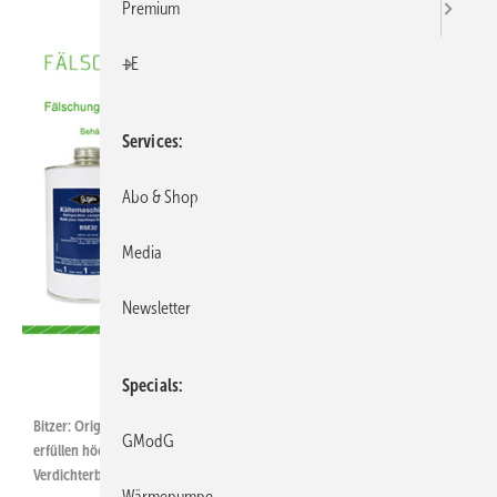
Premium
+E
Services
Abo & Shop
Media
Newsletter
Bitzer
Specials
Bitzer: Originalöle sind speziell auf die Bitzer-Verdichter abgestimmt,
GModG
erfüllen höchste Standards und gewährleisten einen zuverlässigen
Verdichterbetrieb und eine ausreichende Ölzirkulation im Kreislauf.
Wärmepumpe