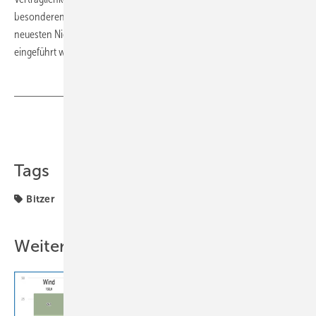
besonderen Werkstoffe, die im Zusammenhang mit dem Einsatz der
neuesten Niedrig-GWP-HFO-Kältemittel und HFO/HFKW-Gemische
eingeführt wurden.
www.bitzer.de
Teilen
Link kopieren
Tags
Bitzer
Weitere Inhalte