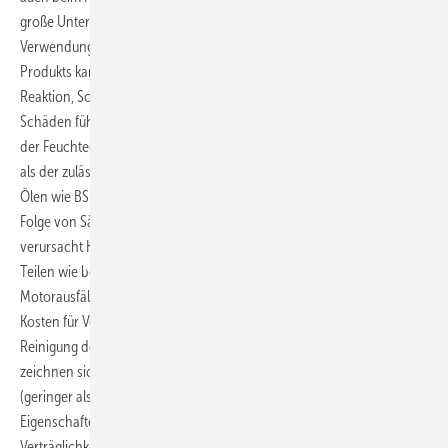
große Unterschiede zu den Originalprodukten, Schäden sind bei der
Verwendung somit vorprogrammiert. Der Einsatz des gefälschten
Produkts kann in Verdichtern zu Schmierungsmangel, chemischer
Reaktion, Schädigung von Elastomerteilen und damit zu großen
Schäden führen. Bei einem gefälschten Öl des Typs BSE170 überstieg
der Feuchtegehalt deutlich die zulässigen Werte. Er lag dreimal höher
als der zulässige Grenzwert. Ein hoher Feuchtegehalt in Polyester-
Ölen wie BSE170 ist besonders kritisch, weil er zu Hydrolyse mit der
Folge von Säurebildung im Kältekreislauf führt. Diese wiederum
verursacht Kupferplattierung und mögliche Schäden an beweglichen
Teilen wie beispielsweise Wälzlagern. Außerdem kann es zu
Motorausfällen kommen. Dementsprechend können sehr hohe
Kosten für Verdichteraustausch und Maßnahmen zur Trocknung und
Reinigung des Systems anfallen. Die Schmierstoffe von Bitzer
zeichnen sich durch einen besonders niedrigen Feuchtigkeitsgehalt
(geringer als Normvorgaben) aus und sind in ihren spezifischen
Eigenschaften für Bitzer-Verdichter optimiert. Ihre chemische
Verträglichkeit wurde umfassend getestet, einschließlich der