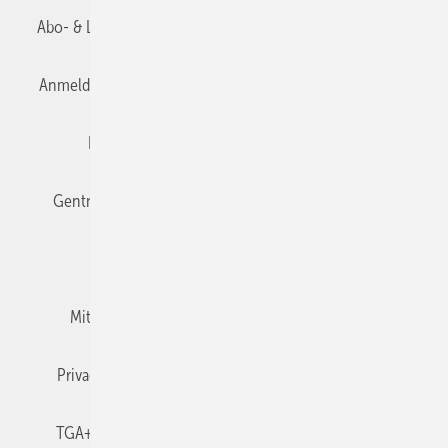
Abo- & Leserservice
AGB
Alle Inhalte chronologisch
Anmelden
Anmeldung & Registrierung
Datenschutz
Editor's choice
E-Paper
Fachbeiträge
Gentner Verlag
Impressum
Karriere bei Gentner
Team
Mediaservice
Mitgliedschaften und Engagement
Newsletter
Privacy Manager
RSS-Feed
TGA+E abonnieren
TGA+E-WissensCheck
Veranstaltungen / Webinare