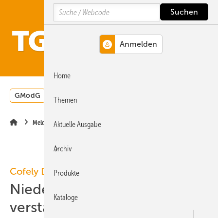
Springe
Springe
Springe
Search
auf
auf
auf
Hauptinhalt
Hauptmenü
SiteSearch
MENÜ
Home
GModG
Wärmepumpe
Heizungsförderung
Energ
Themen
Meldungen
Aktuelle Ausgabe
Archiv
Cofely Deutschland
Produkte
Niederlassung Hamburg
Kataloge
verstärkt