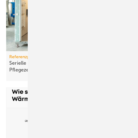
Referenzprojekt Geberit
Serielle Badfertigung im Pful­len­dor­fer
Pfle­ge­zen­trum