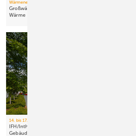
Wärmenetz
Großwärmepumpen: Weg­be­rei­ter für fossil­freie
Wär­me
14. bis 17. April 2026, Messe Nürnberg
IFH/Intherm 2026: Sanitär-, Haus- und
Ge­bäu­de­tech­nik