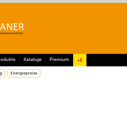
rodukte
Kataloge
Premium
+E
g
Energiepreise