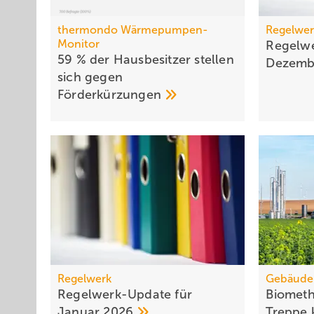
thermondo Wärmepumpen-
Regelwer
Monitor
Regelwe
59 % der Haus­be­sit­zer stellen
Dezem
sich gegen
För­der­kür­zungen
Regelwerk
Gebäude
Regelwerk-Update für
Biometh
Januar
2026
Treppe 