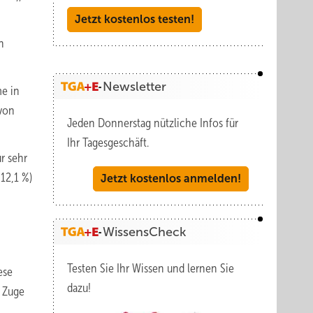
Jetzt kostenlos testen!
n
Newsletter
me in
 von
Jeden Donnerstag nützliche Infos für
Ihr Tagesgeschäft.
r sehr
12,1 %)
Jetzt kostenlos anmelden!
WissensCheck
Testen Sie Ihr Wissen und lernen Sie
ese
dazu!
m Zuge