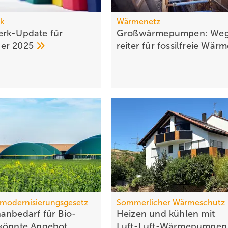
k
Wärmenetz
rk-Update für
Großwärmepumpen: Weg
ber
2025
rei­ter für fossil­freie
Wär­
modernisierungsgesetz
Sommerlicher Wärmeschutz
anbedarf für Bio-
Heizen und kühlen mit
könnte Ange­bot
Luft-Luft-Wärmepumpe