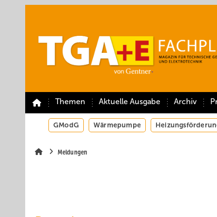
Springe
Springe
Springe
auf
auf
auf
Hauptinhalt
Hauptmenü
SiteSearch
Themen
Aktuelle Ausgabe
Archiv
P
GModG
Wärmepumpe
Heizungsförderun
Meldungen