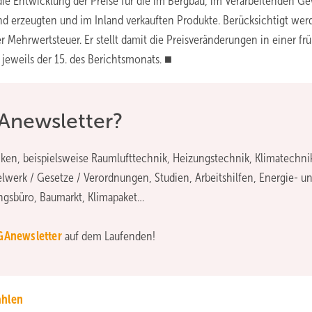
die Entwicklung der Preise für die im Bergbau, im Verarbeitenden G
nd erzeugten und im Inland verkauften Produkte. Berücksichtigt wer
r Mehrwertsteuer. Er stellt damit die Preisveränderungen in einer fr
 jeweils der 15. des Berichtsmonats. ■
Anewsletter?
en, beispielsweise Raumlufttechnik, Heizungstechnik, Klimatechni
elwerk / Gesetze / Verordnungen, Studien, Arbeitshilfen, Energie- u
gsbüro, Baumarkt, Klimapaket…
GAnewsletter
auf dem Laufenden!
ahlen