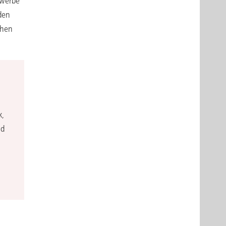
ewerbe
den
ühen
k,
nd