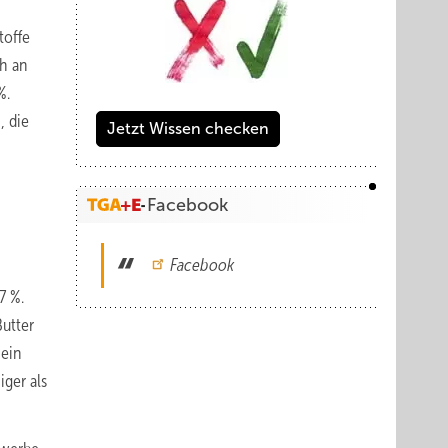
toffe
Wh an
%.
, die
Jetzt Wissen checken
Facebook
Facebook
7 %.
Butter
 ein
ger als