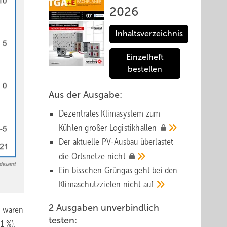
2026
Inhaltsverzeichnis
Einzelheft
bestellen
Aus der Ausgabe:
Dezentrales Klimasystem zum
Kühlen großer
Logistik­hallen
Der aktuelle PV-Ausbau über­lastet
die Orts­netze
nicht
ndesamt
Ein bisschen Grüngas geht bei den
Klima­schutz­zielen nicht
auf
2 Ausgaben unverbindlich
h waren
testen:
1 %),