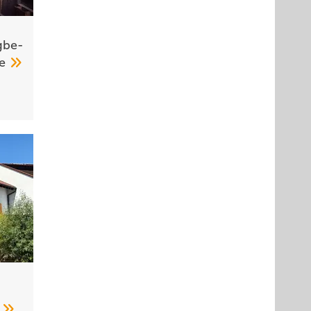
­be­
me
n