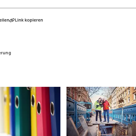
eilen
Link kopieren
erung