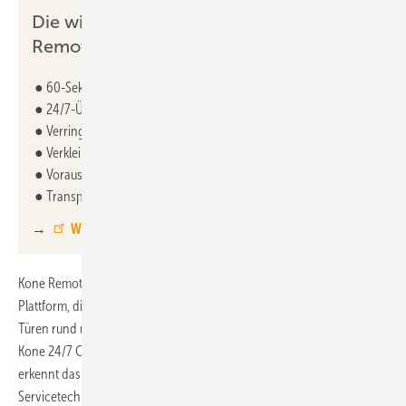
Die wichtigsten Vorteile von Kone
Remote Service im Überblick:
● 60-Sekunden-Reaktionszeit für Fahrgastbefreiung
● 24/7-Überwachung aller angeschlossenen Systeme
● Verringerung von ungeplanten Technikereinsätzen
● Verkleinerung des CO2-Fußabdrucks im Aufzugbetrieb
● Vorausschauende Wartung durch KI-gestützte Analyse
● Transparente Kommunikation mit Echtzeit-Reporting
→
Weitere Informationen zu Kone Remote Service
Kone Remote Service basiert auf einer intelligenten, cloudbasierten
Plattform, die angeschlossene Aufzüge, Rolltreppen und automatische
Türen rund um die Uhr überwacht. Technische Grundlage bilden die
Kone 24/7 Connected Services. Mithilfe KI-gestützter Datenanalyse
erkennt das System potenzielle Störungen frühzeitig und informiert
Servicetechniker proaktiv – oft bevor ein Problem überhaupt auftritt.