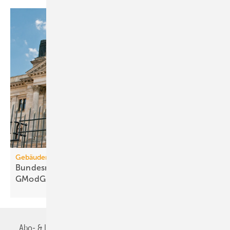
Gebäudemodernisierungsgesetz
Bundesrats­aus­schüsse: 67 Kritik­punkte zum
GModG-Entwurf
Abo- & Leserservice
AGB
Alle Inhalte chronologisch