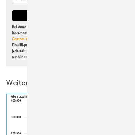
Bei Anmeldung zu diesem Newsletter bin ich damit einverstanden, über
interessante Verlags- und Online-Angebote
der Marken der Alfons W.
Gentner Verlag GmbH & Co. KG
informiert zu werden. Diese
Einwilligung kann ich jederzeit widerrufen und eine Abmeldung ist
jederzeit möglich. Informationen zum Umgang mit Daten finden Sie
auch in unserer
Datenschutzerklärung
.
Weitere Inhalte