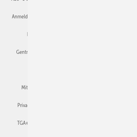
Anmelden
Anmeldung & Registrierung
Datenschutz
Editor's choice
E-Paper
Fachbeiträge
Gentner Verlag
Impressum
Karriere bei Gentner
Team
Mediaservice
Mitgliedschaften und Engagement
Newsletter
Privacy Manager
RSS-Feed
TGA+E abonnieren
TGA+E-WissensCheck
Veranstaltungen / Webinare