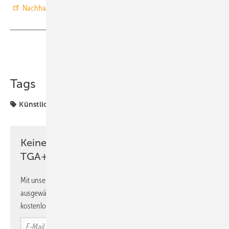
Nachhaltigkeitspreis
2025 im Transformationsfeld „Klima“.
Teilen
Link kopieren
Tags
Künstliche Intelligenz
Sicherheitstechnik
Keine Zeit? Kein Problem mit dem
TGA+E Newsletter!
Mit unserem Newsletter erhalten Sie regelmäßig von uns
ausgewählte Informationen und Neuigkeiten, gebündelt und
kostenlos direkt ins Postfach.