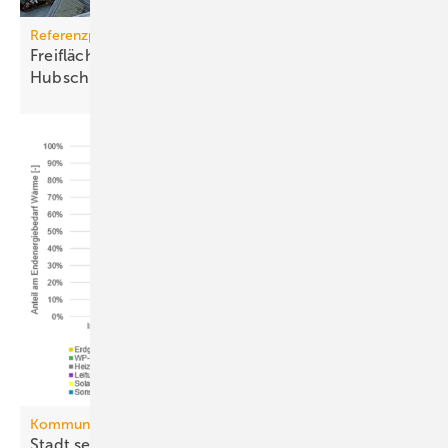
Referenzprojekt
Freiflächenheizung für ganz­jäh­rige
Hub­schrau­ber­lan­dun­gen
Kommunale Wärmeplanung
Stadt setzt aufs Netz, Land auf die