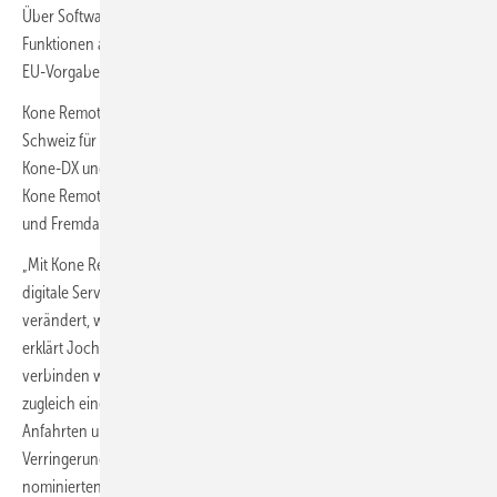
Über Software-Updates werden die Aufzüge stets mit den neuesten
Funktionen ausgestattet und entsprechen den hohen nationalen und
EU-Vorgaben für Cybersicherheit.
Kone Remote Service ist ab sofort in Deutschland, Österreich und der
Schweiz für mehr als 35.000 digital angeschlossene Anlagen mit
Kone-DX und LCE-Steuerungen direkt verfügbar. Die Verfügbarkeit von
Kone Remote Service wird fortlaufend auf weitere Steuerungstypen
und Fremdanlagen ausgeweitet.
„Mit Kone Remote Services setzen wir einen globalen Standard für
digitale Serviceleistungen in unserer Branche, der nachhaltig
verändert, wie Aufzüge gewartet, überwacht und betrieben werden“,
erklärt Jochen Kramer, Director Service bei Kone DACH. „So
verbinden wir Kundennähe mit technologischer Exzellenz und leisten
zugleich einen wichtigen Beitrag zur Dekarbonisierung durch weniger
Anfahrten und effizientere Prozesse.“ Aufgrund seines Beitrags zur
Verringerung von CO
-Emissionen ist Remote Service eines der
2
nominierten Produkte für den renommierten Deutschen