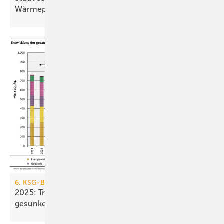
Wär­me­pumpe
6. KSG-Bilanz
2025: Treibhausgasemissionen sind nur um 0,1 %
gesunken