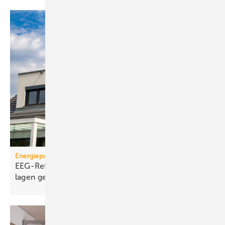
Energiepolitik
EEG-Reform: Wirt­schaft­lich­keit von PV-Dach­an­
lagen
gefährdet