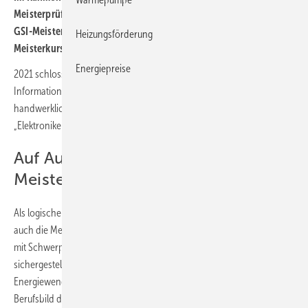
Meisterprüfungsverordnung sowie der Rahmenlehrplan für den
GSI-Meister fertiggestellt. Sie sind Basis für die nun anlaufenden
Heizungsförderung
Meisterkurse.
Energiepreise
2021 schloss der Zentralverband der Deutschen Elektro- und
Informationstechnischen Handwerke (ZVEH) die Neuordnung der e-
handwerklichen Ausbildungsberufe ab und brachte den neuen Beruf
„Elektroniker/-in für Gebäudesystemintegration“ (GSI) an den Start.
Auf Ausbildungs- folgt
Meisternovelle
Als logische Konsequenz der Novellierung wurden in den Folgejahren
auch die Meisterberufe überarbeitet und der Elektrotechnikermeister
mit Schwerpunkt Gebäudesystemintegration geschaffen. Damit soll
sichergestellt werden, dass das neue, auf die Herausforderungen von
Energiewende, Digitalisierung und Sektorkopplung ausgerichtete
Berufsbild des Gebäudesystemintegrators auch auf Meisterebene