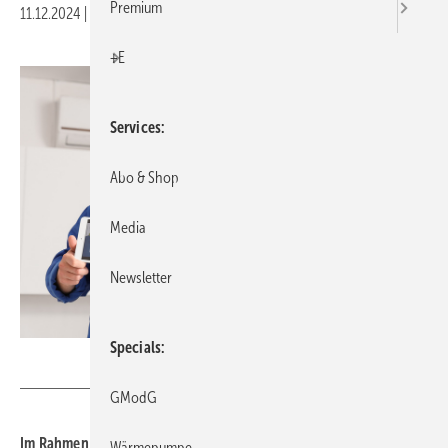
Premium
11.12.2024
|
Druckvorschau
+E
Services
Abo & Shop
Media
Newsletter
Specials
Pixel-Shot - stock.adobe.com
GModG
Im Rahmen der Novellierung der Meisterberufe wurden auch die
Wärmepumpe