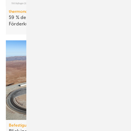
thermondo Wärmepumpen-Monitor
59 % der Haus­be­sit­zer stellen sich gegen
För­der­kür­zungen
Befestigungstechnik