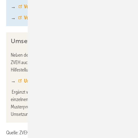
→
Vorbereitungskurse BFE Oldenburg
→
Vorbereitungskurse HWK Schwandorf
Umsetzungshilfe und Excel-Tool
Neben dem Rahmenlehrplan für den GSI-Meister stellt der
ZVEH auch die entsprechende Umsetzungshilfe, eine
Hilfestellung für die Meisterprüfungen, bereit.
→
Umsetzungshilfe des ZVEH
Ergänzt wird sie durch ein Excel-Tool zur Erfassung der
einzelnen Prüfungsergebnisse. Weitere Dokumente – so z.B.
Musterprüfungen im Teil 2 – werden aktuell erarbeitet. Die
Umsetzungshilfe wird dann entsprechend angepasst.
Quelle: ZVEH / fl