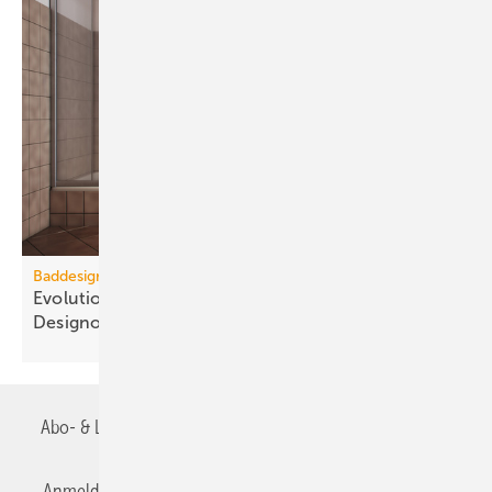
Baddesign
Evolution des Ba­de­zim­mers: Vom Zweck­raum zum
De­sign­ob­jekt
Abo- & Leserservice
AGB
Alle Inhalte chronologisch
Anmelden
Anmeldung & Registrierung
Datenschutz