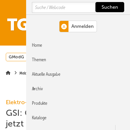
Springe
Springe
Springe
Search
auf
auf
auf
Hauptinhalt
Hauptmenü
SiteSearch
MENÜ
Home
GModG
Wärmepumpe
Heizungsförderung
Energ
Themen
Meldungen
Aktuelle Ausgabe
Archiv
Elektro-Handwerk
Produkte
GSI: Gebäudesystemintegrator
Kataloge
jetzt auch als Meisterberuf