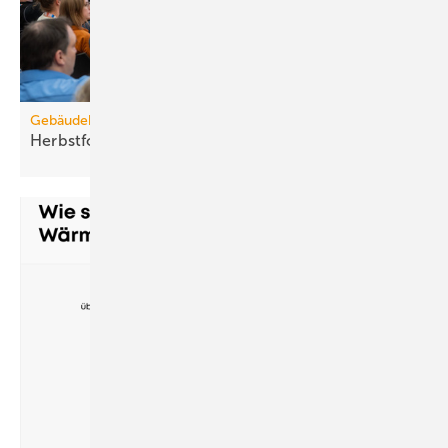
Gebäudebestand
Herbstforum Altbau: NT-ready statt
H2-ready