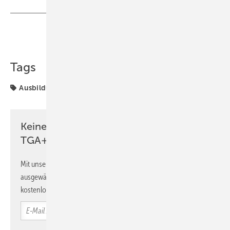
Teilen
Link kopieren
Tags
Ausbildung
Elektro-Handwerk
ZVEH
Keine Zeit? Kein Problem mit dem
TGA+E Newsletter!
Mit unserem Newsletter erhalten Sie regelmäßig von uns
ausgewählte Informationen und Neuigkeiten, gebündelt und
kostenlos direkt ins Postfach.