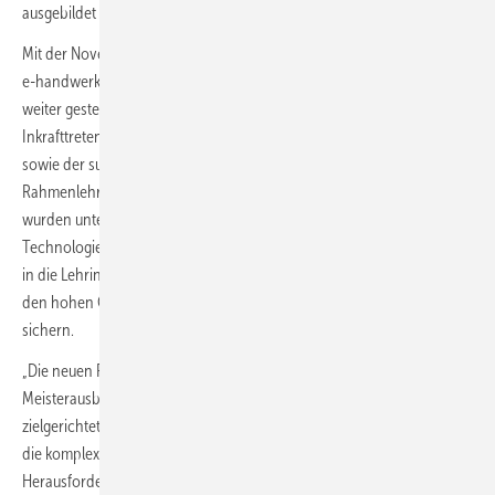
ausgebildet werden kann.
Mit der Novellierung der Ausbildungs- und Meisterberufe wurden die
e-handwerklichen Berufe zukunftsfähig gemacht und ihre Attraktivität
weiter gesteigert. Ihren Abschluss fand die Novellierung mit dem
Inkrafttreten der neuen Meisterprüfungsverordnung am 1. März 2024
sowie der sukzessiven Veröffentlichung der überarbeiteten
Rahmenlehrpläne für die Meisterberufe. Die Rahmenlehrpläne
wurden unter anderem dahingehend angepasst, dass digitale
Technologien sowie energiesparende und -optimierende Verfahren
in die Lehrinhalte integriert wurden. Damit trägt die Reform dazu bei,
den hohen Qualitätsstandard des deutschen Handwerks langfristig zu
sichern.
„Die neuen Rahmenlehrpläne sind ein echtes Plus für die
Meisterausbildung. Sie erleichtern es den Lehrkräften, die Inhalte
zielgerichtet zu vermitteln, und helfen unseren Meisterschüler/-innen,
die komplexen Anforderungen der modernen Arbeitswelt sowie die
Herausforderungen der Energiewende erfolgreich zu meistern“, so