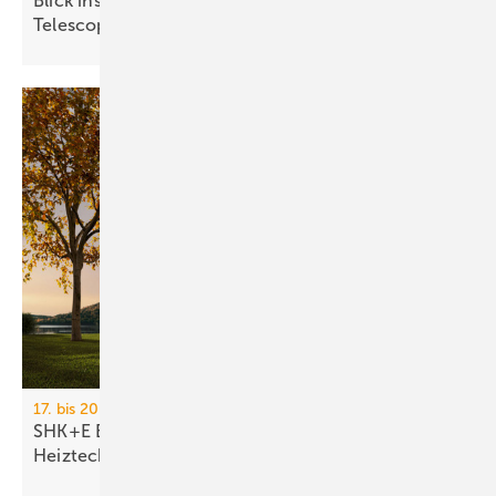
Blick ins All: fischer-Sys­te­me im Ex­treme­ly Large
Te­le­scope
17. bis 20. März 2026, Messe Essen
SHK+E Essen 2026: Sanitär-, Wasser-, Luft- und
Heiztechnik