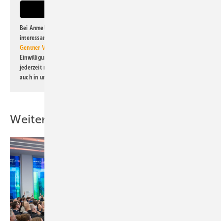
Bei Anmeldung zu diesem Newsletter bin ich damit einverstanden, über
interessante Verlags- und Online-Angebote
der Marken der Alfons W.
Gentner Verlag GmbH & Co. KG
informiert zu werden. Diese
Einwilligung kann ich jederzeit widerrufen und eine Abmeldung ist
jederzeit möglich. Informationen zum Umgang mit Daten finden Sie
auch in unserer
Datenschutzerklärung
.
Weitere Inhalte