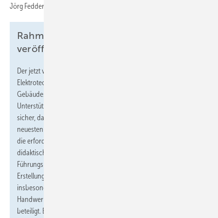
Jörg Feddern, ZVEH-Vizepräsident Technik & Bildung.
Rahmenlehrplan für GSI-Meister
veröffentlicht
Der jetzt veröffentlichte Rahmenlehrplan für den
Elektrotechnikermeister mit Schwerpunkt
Gebäudesystemintegration bietet praxisorientierte
Unterstützung für Meisterschulen und Bildungsstätten und stellt
sicher, dass die angehenden Meister/-innen nicht nur auf dem
neuesten Stand der Technik ausgebildet werden, sondern auch
die erforderlichen betriebswirtschaftlichen, rechtlichen und
didaktischen Kompetenzen erwerben, um erfolgreich als
Führungspersönlichkeiten im Handwerk zu agieren. An der
Erstellung des Rahmenlehrplans für den GSI-Meister waren
insbesondere das BFE in Oldenburg sowie die
Handwerkskammer Niederbayern-Oberpfalz in Schwandorf
beteiligt. Beide bieten auch Meistervorbereitungskurse an.