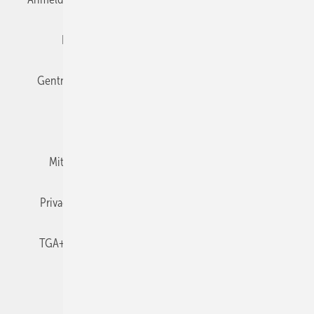
Editor's choice
E-Paper
Fachbeiträge
Gentner Verlag
Impressum
Karriere bei Gentner
Team
Mediaservice
Mitgliedschaften und Engagement
Newsletter
Privacy Manager
RSS-Feed
TGA+E abonnieren
TGA+E-WissensCheck
Veranstaltungen / Webinare
© 2026 TGA+E Fachplaner