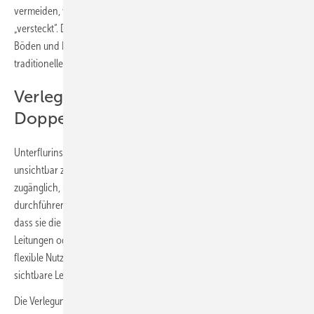
vermeiden, werden diese unbeliebten Komponenten übelicherweise
„versteckt“. Dementsprechend gewinnt die Verlegung von Leitungen in
Böden und Decken zunehmend an Beliebtheit, wohingegen die
traditionelle Wandverlegung verdrängt wird.
Verlegung im Untergrund durch
Doppelboden und Bodentanks
Unterflurinstallationen dienen dazu, Versorgungsleitungen diskret und
unsichtbar zu verlegen. Zugleich bleiben sie dennoch leicht
zugänglich, um Wartungsarbeiten oder Erweiterungen einfach
durchführen zu können. Unterflurinstallationen bieten den Vorteil,
dass sie die Ästhetik eines Raumes nicht beeinträchtigen, da keine
Leitungen oder Rohre an der Wand verlaufen. Sie ermöglichen eine
flexible Nutzung des Raumlayouts, da keine Hindernisse durch
sichtbare Leitungen entstehen.
Die Verlegung im Doppelboden ist vor allem in Bürogebäuden und