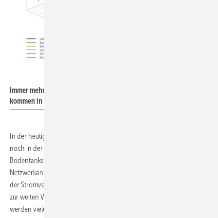
Metz Connect
Immer mehr funktionale Komponenten und deren Verkabelung
kommen in die Gebäudedecke.
In der heutigen Büroumgebung sind die meisten Netzwerkanschlüsse
noch in der Nähe der Arbeitsplätze in Brüstungskanälen oder
Bodentanks untergebracht. Neben Endgeräten mit entsprechender
Netzwerkanbindung führt auch die zunehmende Leistungsfähigkeit
der Stromversorgung über das Ethernet (PoE, Power over Ethernet)
zur weiten Verbreitung dieser Infrastruktur. Bei neuen Installationen
werden viele PoE-Anwendungen aber nicht mehr zwangsläufig an