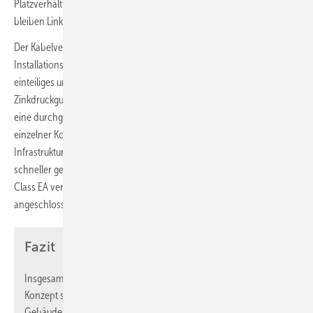
Platzverhältnissen, eingesetzt werden. Mit Erfüllung der Class EA
bleiben Links mit bis zu 10 GBit/s problemlos erhalten.
Der Kabelverbinder Class EA basiert technisch gesehen auf dem
Installationsprinzip des Metz Connect C6
modul – ein robustes,
A
einteiliges und wieder verwendbares Modulgehäuse aus
Zinkdruckguss für die 180-Grad-Kabelzuführung. Damit ergibt sich
eine durchgängige und einfache Installation bei der Vernetzung
einzelner Komponenten. Sofern das C6
modul in einer bestehenden
A
Infrastruktur verwendet wurde, lässt sich ein Umzug einfacher und
schneller gestalten, da das „Ladestück“ des Moduls im Kabelverbinder
Class EA verwendet werden kann. Somit muss nur eine Seite neu
angeschlossen werden.
Fazit
Insgesamt kann die digitale Decke ein vielversprechendes
Konzept sein, das dazu beiträgt, intelligente und vernetzte
Gebäude zu errichten. Sie ermöglicht eine effizientere