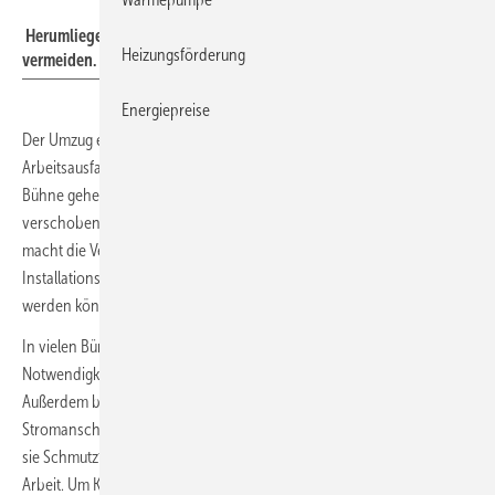
Herumliegende Kabel im Büro lassen sich heute relativ einfach
Heizungsförderung
vermeiden.
Energiepreise
Der Umzug eines Büroarbeitsplatzes ist immer mit Stress und
Arbeitsausfall verbunden. Deshalb soll er möglichst schnell über die
Bühne gehen. Klar, der Schreibtisch und ein Stuhl sind schnell
verschoben, PC und Bildschirm ebenfalls. Den meisten Umstand
macht die Verkabelung. Gut, dass es hierfür mittlerweile mehrere
Installationskonzepte gibt, die auch im Zusammenspiel genutzt
werden können: Wand, Boden und immer öfter auch die Decke.
In vielen Büros gibt es trotz WLAN-Verfügbarkeit noch die
Notwendigkeit zur kabelgebundenen Vernetzung am Arbeitsplatz.
Außerdem benötigen Lampen, Drucker und Computer einen
Stromanschluss. Herumliegende Kabel haben viele Nachteile, u.a. sind
sie Schmutzfänger und sie erschweren den Reinigungskräften die
Arbeit. Um Kabelsalat und Stolperfallen durch Leitungen zu