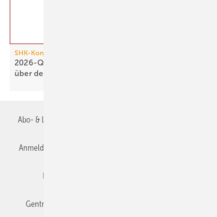
SHK-Konjunkturbarometer
2026-Q1: SHK-Geschäftsklima stagniert knapp
über der
Null
Abo- & Leserservice
AGB
Alle Inhalte chronologisch
Anmelden
Anmeldung & Registrierung
Datenschutz
Editor's choice
E-Paper
Fachbeiträge
Gentner Verlag
Impressum
Karriere bei Gentner