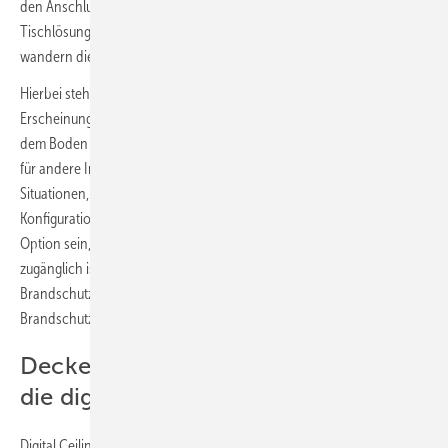
den Anschlussdosen in der Wand, dem Brüstungskanal, in
Tischlösungen oder über Bodenauslässe angeschlossen. Zunehmend
wandern diese Anschlüsse in die Decke.
Hierbei stehen ästhetische Gründe und ein aufgeräumtes
Erscheinungsbild im Vordergrund. Ebenso kann Platzmangel unter
dem Boden oder die bereits vorhandene Nutzung des Bodenraums
für andere Installationen eine Verlegung in der Decke begünstigen. In
Situationen, in denen ein regelmäßiger Zugang für die Wartung oder
Konfiguration erforderlich ist, kann die Decke eine äußerst praktikable
Option sein, insbesondere wenn sie abnehmbar oder leicht
zugänglich ist. Zudem können in Bereichen mit hohen
Brandschutzanforderungen die Kabel in speziellen
Brandschutzdecken verlegt werden.
Deckenstruktur als Nutzfläche für
die digitale Verkabelung
Digital Ceiling (digitale Decke) ist Teil des Trends zur intelligenten