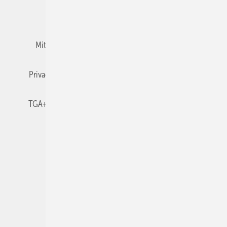
Team
Mediaservice
Mitgliedschaften und Engagement
Newsletter
Privacy Manager
RSS-Feed
TGA+E abonnieren
TGA+E-WissensCheck
Veranstaltungen / Webinare
© 2026 TGA+E Fachplaner