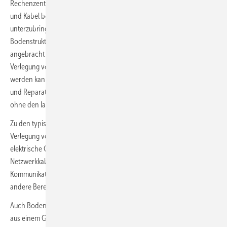
Rechenzentren eine praktische Methode, um Versorgungsleitungen
und Kabel bei hoher Zugänglichkeit und Flexibilität in einem Gebäude
unterzubringen. Ein Doppelboden besteht aus einer erhöhten
Bodenstruktur, die über dem eigentlichen Boden des Gebäudes
angebracht ist. Diese Struktur schafft einen Zwischenraum, der zur
Verlegung von Leitungen, Kabeln und anderen Installationen genutzt
werden kann. Durch den einfachen Zugang können Wartungsarbeiten
und Reparaturen an den Kabeln und Leitungen durchgeführt werden,
ohne den laufenden Betrieb im Gebäude zu stören.
Zu den typischen Anwendungen in Doppelböden gehören die
Verlegung von Stromkabeln für Steckdosen, Beleuchtung und andere
elektrische Geräte. Außerdem ermöglichen sie die Verlegung von
Netzwerkkabeln, Telefonleitungen und anderen
Kommunikationsverbindungen, um Büros, Konferenzräume und
andere Bereiche zu vernetzen.
Auch Bodentanks unterstützen Unterflurinstallationen. Sie bestehen
aus einem Gehäuse (mit Deckel), das in den Estrich eingebracht wird