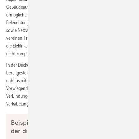
Gebäudeautomation und bezeichnet eine Infrastruktur, die es
ermöglicht, verschiedene IP-basierte Technologien, wie
Beleuchtungssysteme, Sensoren, Kameras, Audio- und Videogeräte,
sowie Netzwerk-Verbindungen in einer integrierten Deckenlösung zu
vereinen. Früher hatten die Geräte eine individuelle Verkabelung und
die Elektriker mussten alle Systeme getrennt voneinander über eine
nicht kompatible Anschlusstechnik verlegen.
In der Decke können Ethernet-Ports oder WLAN-Zugangspunkte
bereitgestellt werden. Dadurch können Geräte und Anwendungen
nahtlos miteinander kommunizieren und auf Cloud-Dienste zugreifen.
Vorwiegend kommen Komponenten mit IP-Adresse, Ethernet-
Verbindungen und in Zukunft auch Single-Pair-Ethernet- (SPE-)
Verkabelungen zum Einsatz.
Beispiele für Automationslösungen in
der digitalen Decke