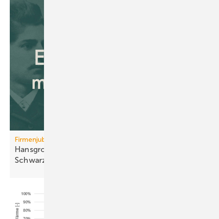
Firmenjubiläum
Hansgrohe: 125 Jahre Sa­ni­tär­tech­nik aus dem
Schwarz­wald