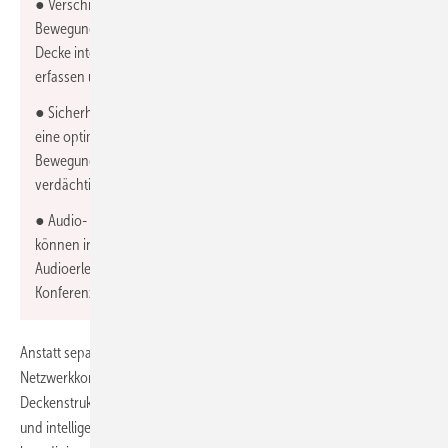
● Verschiedene Sensoren wie Präsenzsensoren,
Bewegungssensoren oder Temperatursensoren können in die
Decke integriert werden, um Daten über die Umgebung zu
erfassen und automatisierte Abläufe zu ermöglichen.
● Sicherheits- und Überwachungssysteme in der Decke bieten
eine optimale Raumabdeckung. Durch die Vernetzung mit
Bewegungssensoren oder Zutrittskontrollsystemen lassen sich
verdächtige Aktivitäten besser erkennen.
● Audio- und Videoinstallationen: Lautsprecher und Mikrofone
können in die Decke integriert werden, um ein hochwertiges
Audioerlebnis zu bieten. Dies ist besonders nützlich in
Konferenz- und Besprechungsräumen.
Anstatt separater Installationen und individueller
Netzwerkkonnektivität, können heute alle diese Komponenten in die
Deckenstruktur integriert werden. Dadurch entsteht ein zentralisiertes
und intelligentes System, über das verschiedene Funktionen