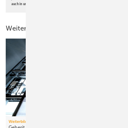
auch in unserer
Datenschutzerklärung
.
Weitere Inhalte
Weiterbildung
Geberit eröffnet neuen Campus für die
Branche