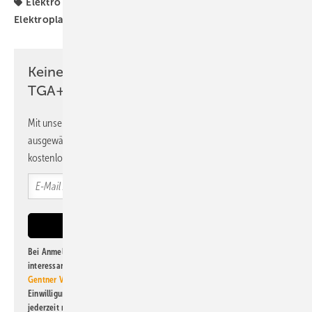
Elektro
Elektro-Handwerk
Elektro-Installation
Elektroplaner
Elektroplanung
Keine Zeit? Kein Problem mit dem
TGA+E Newsletter!
Mit unserem Newsletter erhalten Sie regelmäßig von uns
ausgewählte Informationen und Neuigkeiten, gebündelt und
kostenlos direkt ins Postfach.
Bei Anmeldung zu diesem Newsletter bin ich damit einverstanden, über
interessante Verlags- und Online-Angebote
der Marken der Alfons W.
Gentner Verlag GmbH & Co. KG
informiert zu werden. Diese
Einwilligung kann ich jederzeit widerrufen und eine Abmeldung ist
jederzeit möglich. Informationen zum Umgang mit Daten finden Sie