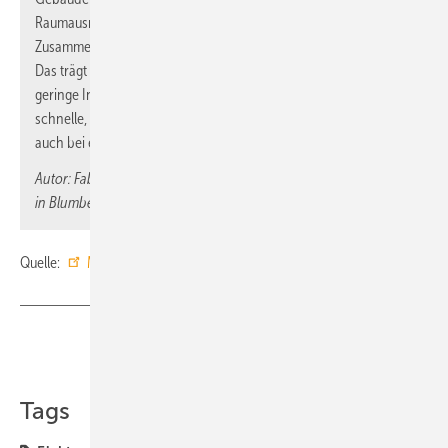
Raumausnutzung und automatisierte Abläufe durch die
Zusammenführung unterschiedlicher Verkabelungslösungen.
Das trägt zur Steigerung der Energieeffizienz bei und sorgt für
geringe Installations- und Betriebskosten. Eine einfache,
schnelle, variable und gut zugängliche Installation ist möglich,
auch bei einer Nachrüstung.
Autor: Fabio Fuoco ist Junior-Produktmanager bei Metz Connect
in Blumberg.
Quelle:
Metz Connect
/ fl
Teilen
Link kopieren
Tags