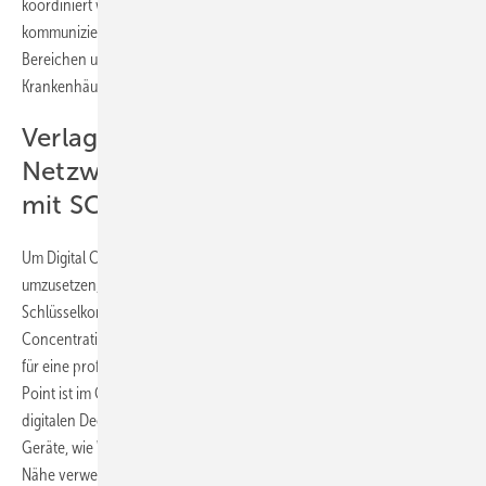
koordiniert werden können, indem die Geräte miteinander
kommunizieren. Das Konzept der digitalen Decke wird bereits in vielen
Bereichen umgesetzt, vor allem in Bürogebäuden, Ladengeschäften,
Krankenhäusern und Bildungseinrichtungen.
Verlagerung der
Netzwerkinfrastruktur in die Decke
mit SCPs und SOs
Um Digital Ceiling so flexibel, einfach und effizient wie möglich
umzusetzen, sind abgehängte Decken die ideale Wahl.
Schlüsselkomponenten hierbei sind die sogenannten „Service
Concentration Points“ (SCP) und „Service Outlets“ (SO), die essenziell
für eine professionelle Installation sind. Ein Service Concentration
Point ist im Grunde ein zentraler Verteilerpunkt, das Herzstück jeder
digitalen Decke. Der Service Outlet dient als Anschlusspunkt für
Geräte, wie WLAN Access Points und IP-Kameras, die in unmittelbarer
Nähe verwendet werden. Metz Connect bietet SCPs und SOs in