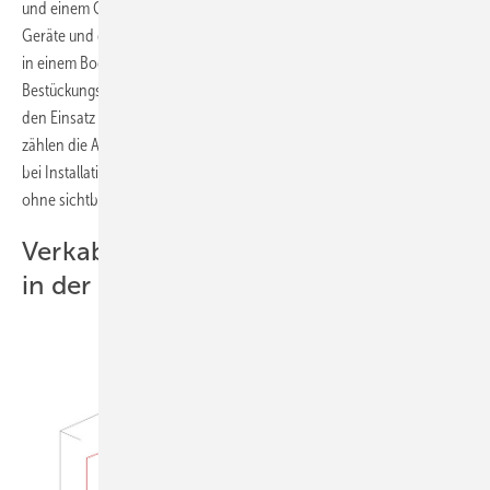
und einem Geräteträger, der im Tank integriert ist. So können mehrere
Geräte und deren Steckdosen, Antennen- oder Netzwerkanschlüsse
in einem Bodentank kombiniert werden. Durch ihre vielfältige
Bestückungsmöglichkeit eignen sich die Bodentanks besonders für
den Einsatz in Büroräumen und in der Industrie. Zu den Vorteilen
zählen die Aufnahme von Versorgungsleitungen, die Zugänglichkeit
bei Installation und Wartung, die Sicherheit, ein ästhetisches Design
ohne sichtbare Leitungen und die Flexibilität in der Raumgestaltung.
Verkabelungen für Daten und Strom
in der Decke