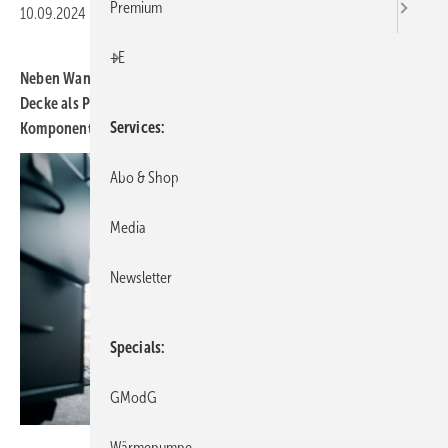
Premium
10.09.2024
|
Druckvorschau
+E
Neben Wand, Brüstung und Boden wird immer öfter auch die
Decke als Plattform für die Unterbringung smarter IP-basierter
Services
Komponenten und deren Verkabelung genutzt
Abo & Shop
Media
Newsletter
Specials
GModG
Diego Cervo - stock.adobe.com
Wärmepumpe