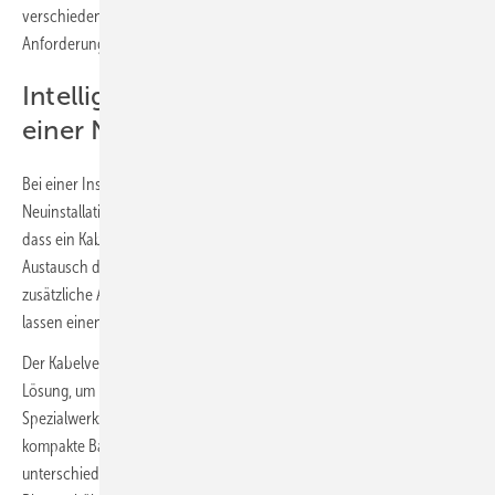
verschiedensten Größen und Ausführungen an, um für jede
Anforderung die passende Lösung bereitzustellen.
Intelligente Produkte für den Umzug
einer Netzwerkinfrastruktur
Bei einer Instandhaltung, Erweiterung aber auch bei der
Neuinstallation von Netzwerkverkabelungen kann es vorkommen,
dass ein Kabel einfach das „entscheidende Stück” zu kurz ist. Der
Austausch der gesamten Leitungslänge verursacht in jedem Fall
zusätzliche Arbeit und Kosten. Bestimmte örtliche Gegebenheiten
lassen einen Austausch unter Umständen gar nicht zu.
Der Kabelverbinder Class E
von Metz Connect ist die intelligente
A
Lösung, um Datenleitungen einfach und ohne Verwendung von
Spezialwerkzeug zu verlängern oder zu verbinden. Durch seine
kompakte Bauform und die gewinkelten Varianten, kann er in
unterschiedlichsten Anwendungen, selbst bei beengten