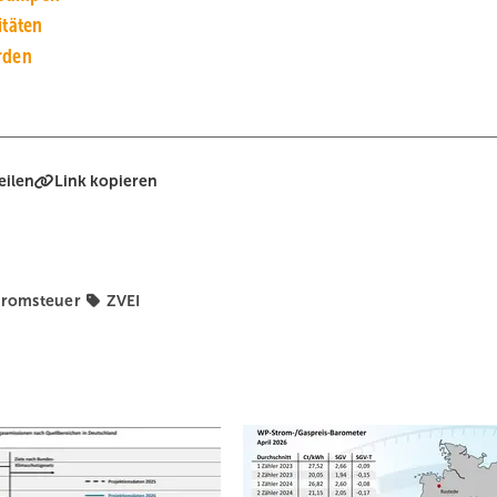
itäten
rden
eilen
Link kopieren
tromsteuer
ZVEI