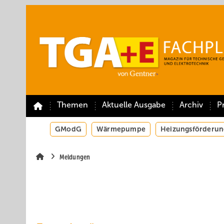
Springe
Springe
Springe
auf
auf
auf
Hauptinhalt
Hauptmenü
SiteSearch
Themen
Aktuelle Ausgabe
Archiv
P
GModG
Wärmepumpe
Heizungsförderun
Meldungen