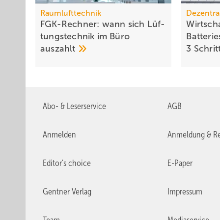
Raumlufttechnik
Dezentra
FGK-Rechner: wann sich Lüf­
Wirtscha
tungs­tech­nik im Bü­ro
Batterie­
aus­zahlt
3 Schri
Abo- & Leserservice
AGB
Anmelden
Anmeldung & Re
Editor's choice
E-Paper
Gentner Verlag
Impressum