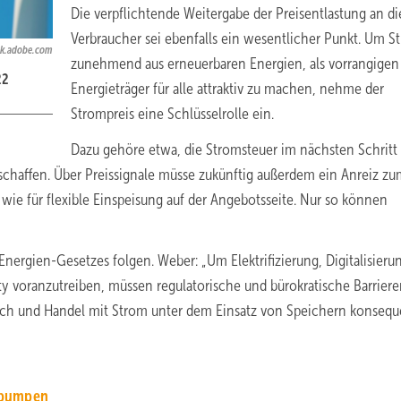
Die verpflichtende Weitergabe der Preisentlastung an di
Verbraucher sei ebenfalls ein wesentlicher Punkt. Um S
ck.adobe.com
zunehmend aus erneuerbaren Energien, als vorrangigen
22
Energieträger für alle attraktiv zu machen, nehme der
Strompreis eine Schlüsselrolle ein.
Dazu gehöre etwa, die Stromsteuer im nächsten Schritt
schaffen. Über Preissignale müsse zukünftig außerdem ein Anreiz z
wie für flexible Einspeisung auf der Angebotsseite. Nur so können
ergien-Gesetzes folgen. Weber: „Um Elektrifizierung, Digitalisieru
ety voranzutreiben, müssen regulatorische und bürokratische Barriere
auch und Handel mit Strom unter dem Einsatz von Speichern konsequ
epumpen