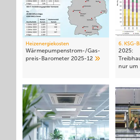
Heizenergiekosten
6. KSG-B
Wärmepumpen­strom-/Gas­
2025:
preis-Baro­meter
2025-12
Treibha
nur um 