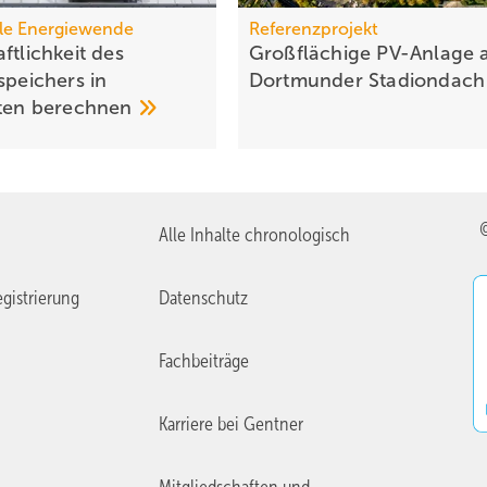
le Energiewende
Referenzprojekt
ftlichkeit des
Großflächige PV-Anlage 
spei­chers in
Dort­mun­der
Sta­di­on­dac
tten
berechnen
Alle Inhalte chronologisch
gistrierung
Datenschutz
Fachbeiträge
Karriere bei Gentner