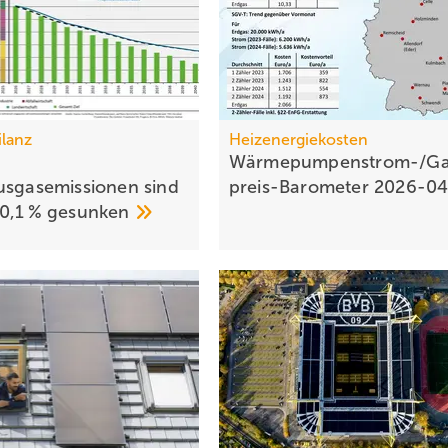
ilanz
Heizenergiekosten
Wärmepumpen­strom-/Ga
usgasemissionen sind
preis-Baro­meter
2026-0
0,1 %
gesunken