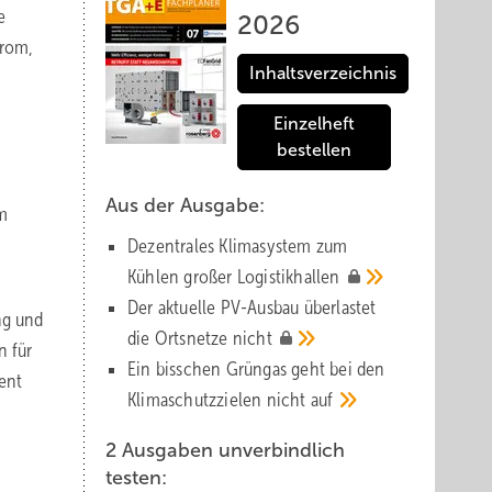
e
2026
trom,
Inhaltsverzeichnis
Einzelheft
bestellen
Aus der Ausgabe:
um
Dezentrales Klimasystem zum
Kühlen großer
Logistik­hallen
Der aktuelle PV-Ausbau über­lastet
ng und
die Orts­netze
nicht
n für
Ein bisschen Grüngas geht bei den
ent
Klima­schutz­zielen nicht
auf
2 Ausgaben unverbindlich
testen: