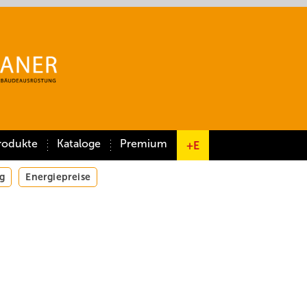
rodukte
Kataloge
Premium
+E
g
Energiepreise