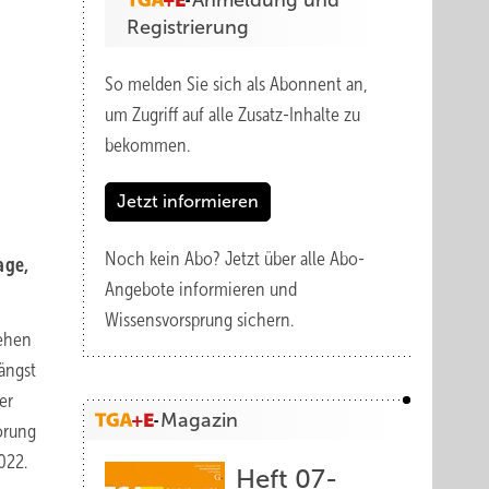
Anmeldung und
Registrierung
So melden Sie sich als Abonnent an,
um Zugriff auf alle Zusatz-Inhalte zu
bekommen.
Jetzt informieren
Noch kein Abo?
Jetzt über alle Abo-
age,
Angebote informieren und
Wissensvorsprung sichern.
iehen
längst
er
Magazin
örung
022.
Heft 07-