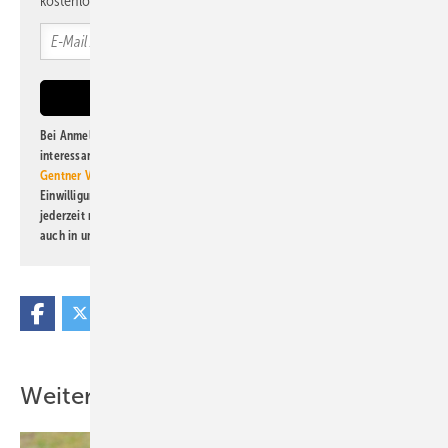
kostenlos direkt ins Postfach.
Bei Anmeldung zu diesem Newsletter bin ich damit einverstanden, über
interessante Verlags- und Online-Angebote
der Marken der Alfons W.
Gentner Verlag GmbH & Co. KG
informiert zu werden. Diese
Einwilligung kann ich jederzeit widerrufen und eine Abmeldung ist
jederzeit möglich. Informationen zum Umgang mit Daten finden Sie
auch in unserer
Datenschutzerklärung
.
Weitere Inhalte