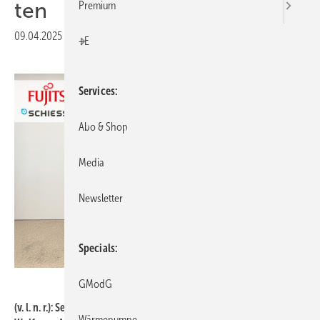
ten
Premium
09.04.2025
|
Druckvorschau
+E
Services
Abo & Shop
Media
Newsletter
Specials
Swegon
GModG
(v. l. n. r.): Sebastian Schöler, Vertriebsleiter Deutschland Schiessl;
Wärmepumpe