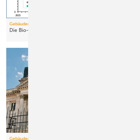
Gebäudemodernisierungsgesetz
Die Bio-Treppe im GModG ist ein
Scheinzwerg
Gebäudemodernisierungsgesetz