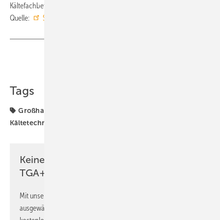
Kältefachbetrieben pflegen. ■
Quelle:
Swegon
/ fl
Teilen
Link kopieren
Tags
Großhandel
Klimatechnik
Kooperation
Kältetechnik
Swegon
Keine Zeit? Kein Problem mit dem
TGA+E Newsletter!
Mit unserem Newsletter erhalten Sie regelmäßig von uns
ausgewählte Informationen und Neuigkeiten, gebündelt und