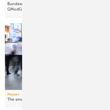
Bundesrats­aus­schüsse: 67 Kritik­punkte zum
GModG-Entwurf
Messen
The smarter E Europe 2026: Fossil war
gestern