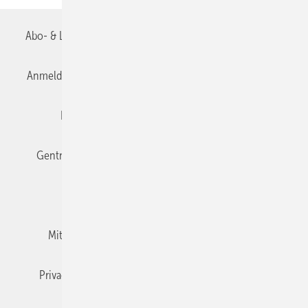
Abo- & Leserservice
AGB
Alle Inhalte chronologisch
Anmelden
Anmeldung & Registrierung
Datenschutz
Editor's choice
E-Paper
Fachbeiträge
Gentner Verlag
Impressum
Karriere bei Gentner
Team
Mediaservice
Mitgliedschaften und Engagement
Newsletter
Privacy Manager
RSS-Feed
TGA+E abonnieren