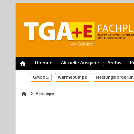
Springe
Springe
Springe
auf
auf
auf
Hauptinhalt
Hauptmenü
SiteSearch
Themen
Aktuelle Ausgabe
Archiv
P
GModG
Wärmepumpe
Heizungsförderun
Meldungen