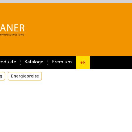
rodukte
Kataloge
Premium
+E
g
Energiepreise