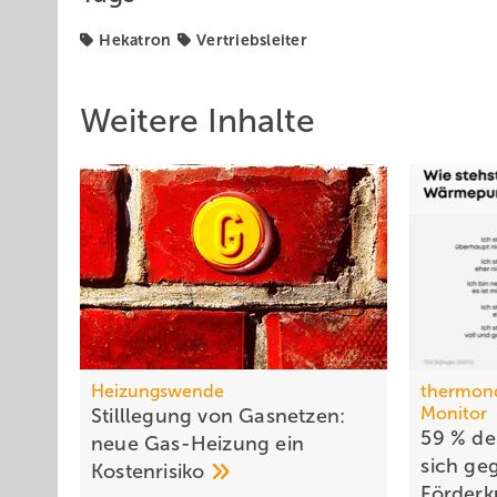
Hekatron
Vertriebsleiter
Weitere Inhalte
Heizungswende
thermon
Monitor
Stilllegung von Gasnetzen:
59 % der
neue Gas-Heizung ein
sich ge
Kostenrisiko
För­der­