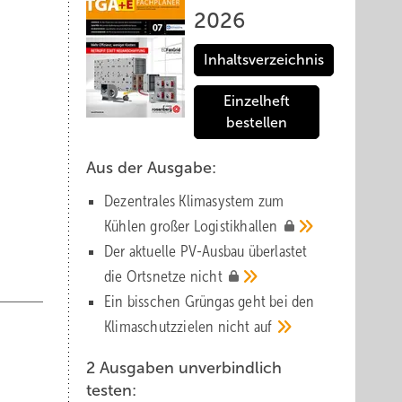
2026
Inhaltsverzeichnis
Einzelheft
bestellen
Aus der Ausgabe:
Dezentrales Klimasystem zum
Kühlen großer
Logistik­hallen
Der aktuelle PV-Ausbau über­lastet
die Orts­netze
nicht
Ein bisschen Grüngas geht bei den
Klima­schutz­zielen nicht
auf
2 Ausgaben unverbindlich
testen: