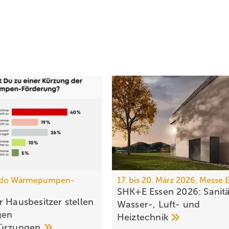
do Wärmepumpen-
17. bis 20. März 2026, Messe 
SHK+E Essen 2026: Sanitä
 Haus­be­sit­zer stellen
Wasser-, Luft- und
gen
Heiztechnik
kür­zungen