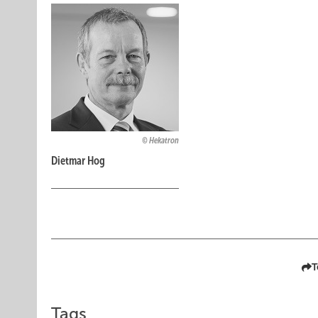
Hekatron
Dietmar Hog
T
Tags