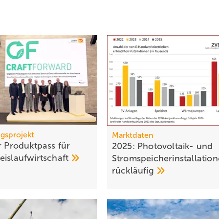
gsprojekt
Marktdaten
r Pro­dukt­pass für
2025: Photovoltaik- und
eis­lauf­wirt­schaft
Strom­speicher­installatio
rückläufig