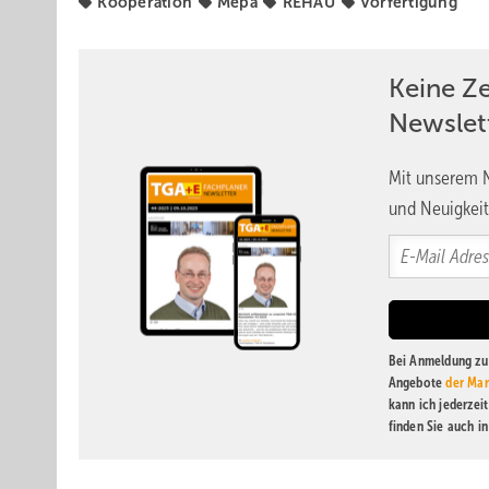
Kooperation
Mepa
REHAU
Vorfertigung
Keine Z
Newslet
Mit unserem N
und Neuigkeit
Bei Anmeldung zu 
Angebote
der Mar
kann ich jederzei
finden Sie auch i