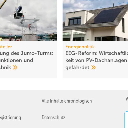
teller
Energiepolitik
rung des Jumo-Turms:
EEG-Reform: Wirt­schaft­li
nktionen und
keit von PV-Dach­an­lagen
chnik
gefährdet
Alle Inhalte chronologisch
gistrierung
Datenschutz