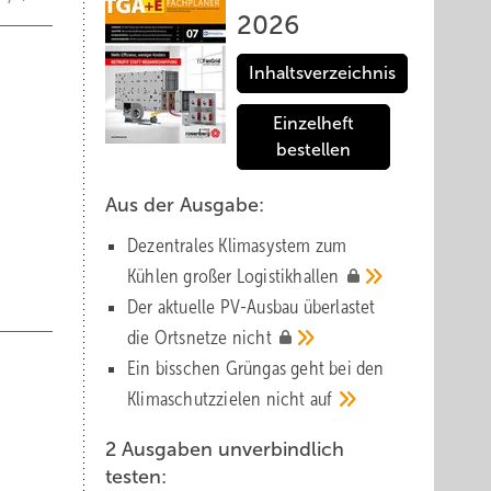
2026
Inhaltsverzeichnis
Einzelheft
bestellen
Aus der Ausgabe:
Dezentrales Klimasystem zum
Kühlen großer
Logistik­hallen
Der aktuelle PV-Ausbau über­lastet
die Orts­netze
nicht
Ein bisschen Grüngas geht bei den
Klima­schutz­zielen nicht
auf
2 Ausgaben unverbindlich
testen: