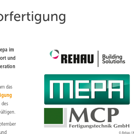
orfertigung
Mepa im
fort und
peration
am das
tigung
 des
ältigen.
eptember
 und
Rehau / 