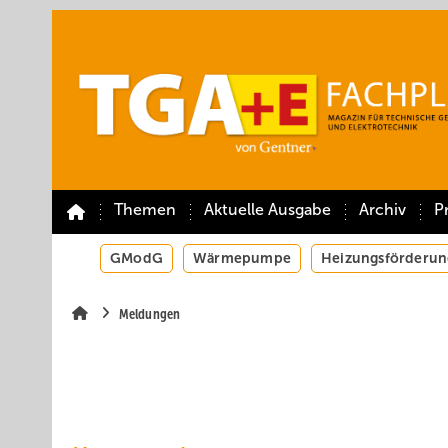
Springe
Springe
Springe
auf
auf
auf
Hauptinhalt
Hauptmenü
SiteSearch
Themen
Aktuelle Ausgabe
Archiv
P
GModG
Wärmepumpe
Heizungsförderun
Meldungen