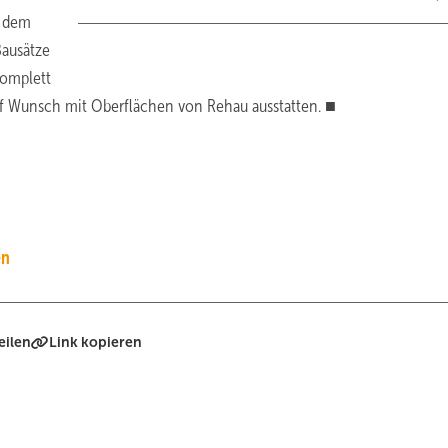
r dem
ausätze
omplett
 auf Wunsch mit Oberflächen von Rehau ausstatten. ■
en
eilen
Link kopieren