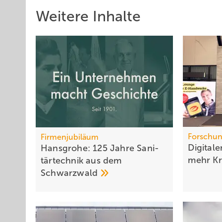
Weitere Inhalte
Forschun
Firmenjubiläum
Digitale
Hansgrohe: 125 Jahre Sa­ni­
mehr
Kr
tär­tech­nik aus dem
Schwarz­wald