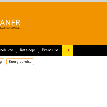
rodukte
Kataloge
Premium
+E
g
Energiepreise