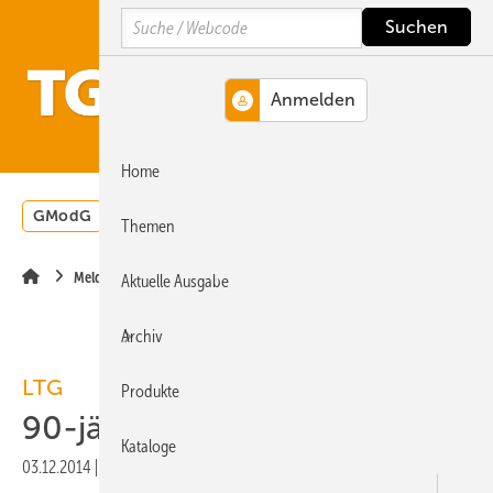
Springe
Springe
Springe
Search
auf
auf
auf
Hauptinhalt
Hauptmenü
SiteSearch
MENÜ
Home
GModG
Wärmepumpe
Heizungsförderung
Energ
Themen
Meldungen
Aktuelle Ausgabe
Archiv
LTG
Produkte
90-jähriges Firmenjubiläum
Kataloge
03.12.2014
|
Veröffentlicht in
Ausgabe 12-2014
|
Druckvorschau