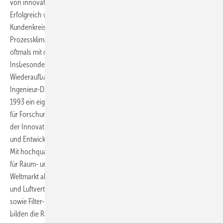
von innovativer Lüftungstechnik um eine eigene Produktion.
Erfolgreich wurden sowohl das Produktportfolio als auch der
Kundenkreis in Europa ausgebaut und neben der
Prozessklimatisierung zunehmend Raumklimaanlagen installiert,
oftmals mit dem von Dr. Klein entwickelten Induktionsprinzip.
Insbesondere in den Nachkriegsjahren wuchs die LTG durch den
Wiederaufbau oder Neubau von Fabriken und Verwaltungsgebäuden.
Ingenieur-Dienstleistungen, die Wurzel des Unternehmens, bilden seit
1993 ein eigenes Geschäftsfeld. Das eigene Labor ist eine solide Basis
für Forschung und Entwicklung und über 50 Patente sind Ausdruck
der Innovationskraft des Unternehmens. 1999 wurden alle Produkt-
und Entwicklungsaktivitäten in der LTG Aktiengesellschaft gebündelt.
Mit hochqualitativen Produkten und kundenspezifischen Lösungen
für Raum- und Prozessluft ist das Unternehmen bis heute auf dem
Weltmarkt aktiv. Kernprodukte sind dabei Luft-Wasser-, Luftdurchlass-
und Luftverteilungs-Systeme, Ventilatoren in allen gängigen Bauarten
sowie Filter- und Befeuchtungssysteme. Anwendungsschwerpunkte
bilden die Raumklimatisierung, beispielsweise in Büros, Hotels,