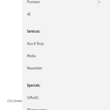
Premium
+E
Services
Abo & Shop
Media
Newsletter
Specials
Bild: LTG
GModG
LTG-Firmengründer Dr.-Ing. Albert Klein (1880 – 1958).
Wärmepumpe