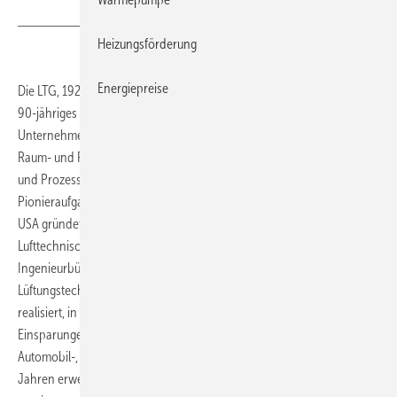
Heizungsförderung
Energiepreise
Die LTG, 1924 von Dr. Albert Klein gegründet, beging dieses Jahr ihr
90-jähriges Firmenjubiläum. Heute zählt das weltweit aktive
Unternehmen zu den Marktführern für innovative Lösungen in der
Raum- und Prozessluft. Arbeitsplätze mit frischer Luft zu versorgen
und Prozessbedingungen in Betrieben zu verbessern, war eine
Pionieraufgabe des Gründers der LTG. Nach seiner Rückkehr aus den
USA gründete er 1924 in Stuttgart das Unternehmen „Cärrier
Lufttechnische Gesellschaft Dr.-Ing. Albert Klein“, zunächst als
Ingenieurbüro für die damals in Europa weitestgehend unbekannte
Lüftungstechnik. Die ersten Anlagen wurden in Anwendungen
realisiert, in denen ein gleichmäßiges Klima zu merklichen
Einsparungen im Produktionsprozess führte, beispielsweise in der
Automobil-, Tabak- und später auch Textilindustrie. Ab den 1930er-
Jahren erweiterte die LTG ihr Geschäftsfeld Planung und Installation