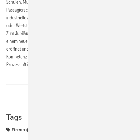
Schulen, Museen und Krankenhäusern, aber auch in
Passagierschiffen, Zügen und anderen Sondernutzungen sowie
industrielle Anwendungen in thermischen, verfahrenstechnischen
oder Wertstoffrückgewinnungs-Prozessen und Windsimulationen.
Zum Jubiläum wurden auch die Erweiterung der Laborflächen mit
einem neuen Kundenzentrum am Standort Stuttgart-Zuffenhausen
eröffnet und eine Überarbeitung des Firmenlogos vorgestellt, das die
Kompetenz für innovative lufttechnische Lösungen in der Raum- und
Prozessluft in moderner Form zum Ausdruck bringt.
https://ltg.de/
Teilen
Link kopieren
Tags
Firmenjubiläum