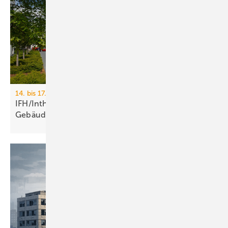
14. bis 17. April 2026, Messe Nürnberg
IFH/Intherm 2026: Sanitär-, Haus- und
Ge­bäu­de­tech­nik