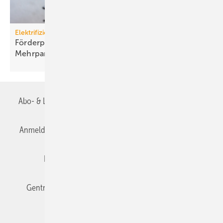
Elektrifizierung
Förderprogramm: Lade­infra­struk­tur an
Mehr­par­tei­en­häu­sern
Abo- & Leserservice
AGB
Alle Inhalte chronologisch
Anmelden
Anmeldung & Registrierung
Datenschutz
Editor's choice
E-Paper
Fachbeiträge
Gentner Verlag
Impressum
Karriere bei Gentner
Team
Mediaservice