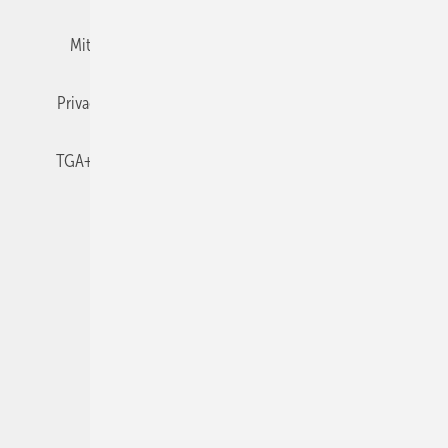
Mitgliedschaften und Engagement
Newsletter
Privacy Manager
RSS-Feed
TGA+E abonnieren
TGA+E-WissensCheck
Veranstaltungen / Webinare
© 2026 TGA+E Fachplaner