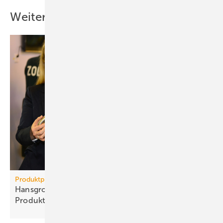
Weitere Inhalte
Produktpiraterie
Hans­grohe Group – klarer Sieg ge­gen
Pro­dukt­pi­raten