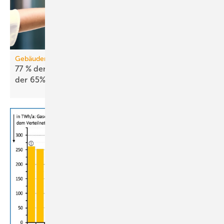
Gebäudemodernisierungsgesetz
77 % der Energieberatenden leh­nen Ab­schaf­fung
der 65%-Regel
ab