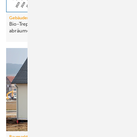
Gebäudemodernisierungsgesetz
Bio-Treppe? Erdgas wird die Grüngas-Quote
abräumen
müssen
Baumarkt