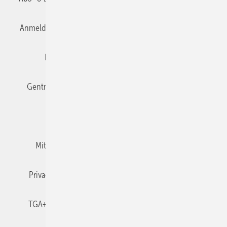
Anmelden
Anmeldung & Registrierung
Datenschutz
Editor's choice
E-Paper
Fachbeiträge
Gentner Verlag
Impressum
Karriere bei Gentner
Team
Mediaservice
Mitgliedschaften und Engagement
Newsletter
Privacy Manager
RSS-Feed
TGA+E abonnieren
TGA+E-WissensCheck
Veranstaltungen / Webinare