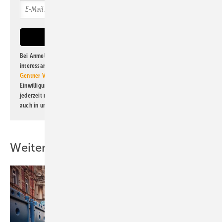
Bei Anmeldung zu diesem Newsletter bin ich damit einverstanden, über
interessante Verlags- und Online-Angebote
der Marken der Alfons W.
Gentner Verlag GmbH & Co. KG
informiert zu werden. Diese
Einwilligung kann ich jederzeit widerrufen und eine Abmeldung ist
jederzeit möglich. Informationen zum Umgang mit Daten finden Sie
auch in unserer
Datenschutzerklärung
.
Weitere Inhalte