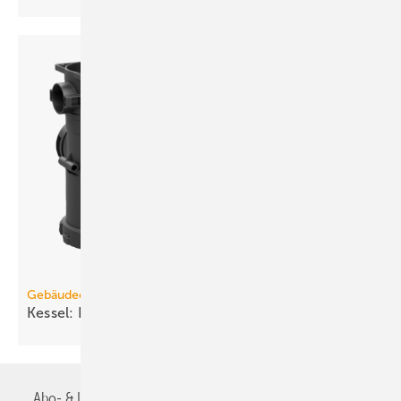
Gebäudeentwässerung
Kessel: He­be­an­la­gen ohne
De­cken­durch­brü­che
Abo- & Leserservice
AGB
Alle Inhalte chronologisch