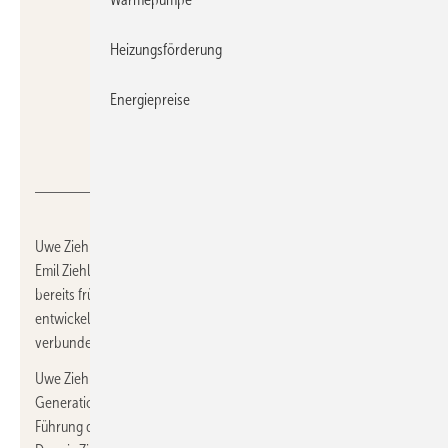
Heizungsförderung
Energiepreise
Ziehl-Abegg
Uwe Ziehl wurde 1947 in Füssen als Enkel des Firmengründers
Emil Ziehl geboren. Aufgewachsen ist er in Künzelsau, wo er
bereits früh eine enge Verbindung zum Familienunternehmen
entwickelte. Zeit seines Lebens blieb er seiner Heimatregion eng
verbunden.
Uwe Ziehl hinterlässt seine Ehefrau und zwei Kinder. Er hat den
Generationenübergang langfristig vorbereitet und 2021 die
Führung des Unternehmens in die Hände seiner Kinder gelegt;