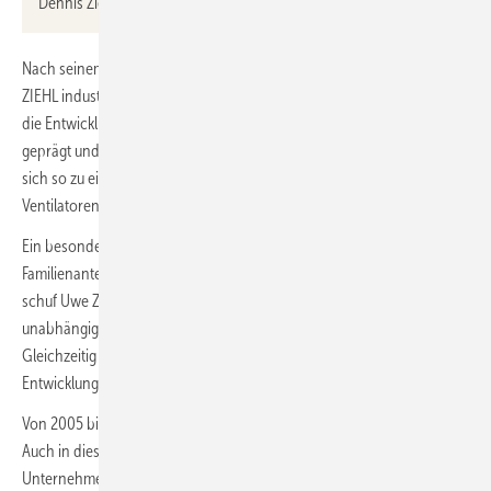
Dennis Ziehl ist seit Januar 2021 Aufsichtsratsvorsitzender.
Nach seinem Ingenieurstudium gründete Uwe Ziehl bereits 1967 die
ZIEHL industrie-elektronik GmbH in Schwäbisch Hall. Uwe Ziehl hat
die Entwicklung von Ziehl‑Abegg über Jahrzehnte maßgeblich
geprägt und entscheidend vorangetrieben. Ziehl-Abegg entwickelte
sich so zu einem weltweit tätigen Technologiekonzern für
Ventilatoren, Elektromotoren und Regeltechnik.
Ein besonderer Meilenstein war die Zusammenführung der
Familienanteile in einer gemeinsamen Holding. Mit diesem Schritt
schuf Uwe Ziehl die Grundlage dafür, dass Ziehl-Abegg sich als
unabhängiges Familienunternehmen erfolgreich am Markt entwickelt.
Gleichzeitig ermöglichte dies hohe Investitionen in Forschung,
Entwicklung und Produktion.
Von 2005 bis 2020 stand Uwe Ziehl an der Spitze des Aufsichtsrats.
Auch in dieser Funktion begleitete er die strategische Entwicklung des
Unternehmens mit großem Engagement und technischem