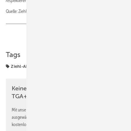
respektieren.
Quelle: Ziehl Abegg / ml
Teilen
Link kopieren
Tags
Ziehl-Abegg
Keine Zeit? Kein Problem mit dem
TGA+E Newsletter!
Mit unserem Newsletter erhalten Sie regelmäßig von uns
ausgewählte Informationen und Neuigkeiten, gebündelt und
kostenlos direkt ins Postfach.