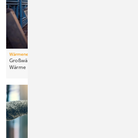
Wärmenetz
Großwärmepumpen: Weg­be­rei­ter für fossil­freie
Wär­me