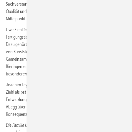
Sachverstand. Sein Denken war stets langfristig geprägt. Innovation,
Qualität und die Verbundenheit mit den Mitarbeitern standen dabei im
Mittelpunkt.
Uwe Ziehl forcierte über viele Jahre den konsequenten Ausbau der
Fertigungstiefe und der technologischen Kompetenz von Ziehl-Abegg.
Dazu gehörte unter anderem der Einstieg in die eigene Produktion
von Kunststoffkomponenten im Gewerbepark Hohenlohe.
Gemeinsam mit dem firmeneigenen Aluminiumguss in Schöntal-
Bieringen entstand so eine Fertigungsstruktur, die bis heute zu den
besonderen Stärken des Unternehmens zählt.
Joachim Ley, Vorstandsvorsitzender von Ziehl-Abegg, würdigt Uwe
Ziehl als prägende Unternehmerpersönlichkeit: „Uwe Ziehl hat die
Entwicklung von Ziehl-Abegg entscheidend mitgestaltet. Er hat Ziehl-
Abegg über Jahrzehnte mit klaren Entscheidungen und technischer
Konsequenz geprägt. Unser Mitgefühl gilt seiner Familie."
Die Familie bittet darum, ihre Privatsphäre in dieser Zeit zu