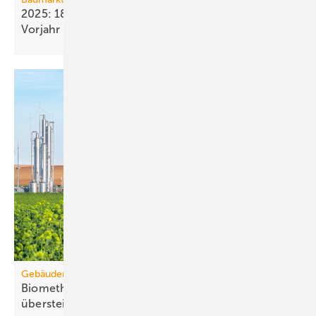
2025: 18 % weniger Bau­fertig­stellun­gen als im
Vorjahr
Gebäudemodernisierungsgesetz
Biomethanbedarf für Bio-Treppe könnte Ange­bot
über­steigen