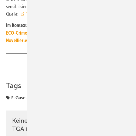
sensibilisieren. ■
Quelle:
VDKF
/ jv
Im Kontext:
ECO-Crimes: Skrupelloser Schmuggel von HFKW-Kältemitteln
Novellierte F-Gase-Verordnung tritt am 11. März 2024 in Kraft
Teilen
Link kopieren
Tags
F-Gase-Verordnung
Keine Zeit? Kein Problem mit dem
TGA+E Newsletter!