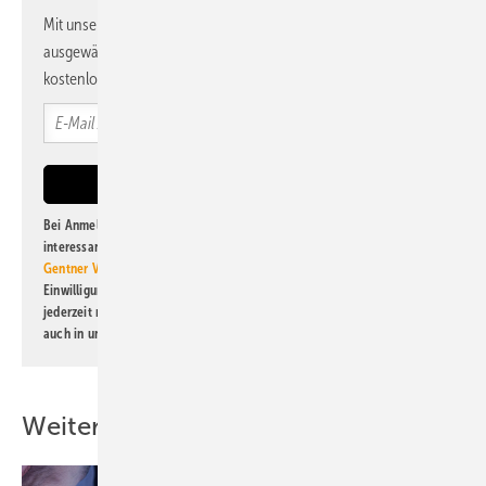
Mit unserem Newsletter erhalten Sie regelmäßig von uns
ausgewählte Informationen und Neuigkeiten, gebündelt und
kostenlos direkt ins Postfach.
Bei Anmeldung zu diesem Newsletter bin ich damit einverstanden, über
interessante Verlags- und Online-Angebote
der Marken der Alfons W.
Gentner Verlag GmbH & Co. KG
informiert zu werden. Diese
Einwilligung kann ich jederzeit widerrufen und eine Abmeldung ist
jederzeit möglich. Informationen zum Umgang mit Daten finden Sie
auch in unserer
Datenschutzerklärung
.
Weitere Inhalte