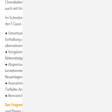
Chemikalienrechts in Deutschland sicherstellen. Die BLAC befasst sich
auch mit Umsetzung, Auslegung und Vollzug der F-Gase-Verordnung.
Im Schreiben an die BLAC unter anderem folgende offene Aspekte in
der F-Gase-Verordnung angesprochen:
● Umsetzung von Ausnahmeregelungen in der Praxis, wenn die
Einhaltung der Sicherheitsanforderungen keinen Einsatz von
alternativen Kältemitteln ermöglicht
● Vorgaben für Dichtheitskontrollen an Anlagen mit HFKW/HFO-
Kältemittelgemischen
● Abgrenzung von ggf. erlaubten Umbaumaßnahmen an
bestehenden Einrichtungen zu Inverkehr­bringungs­verboten von
Neuanlagen
● Ausnahmeregelungen für „in sich geschlossene Anlagen“ für
Tiefkälte-Anwendungen
● Kennzeichnung von Bestandsanlagen
Der Fragenkatalog
ist auch dafür geeignet, Betreiber, Fachbetriebe
und Planer schon im Vorfeld für die noch offenen Aspekte zu