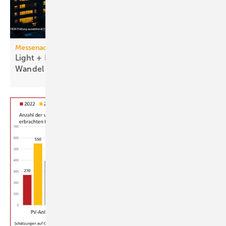
Messenachlese
Light + Building 2026 macht tech­no­lo­gi­schen
Wan­del
sicht­bar