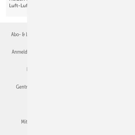
Luft-Luft-Wärmepumpen
Abo- & Leserservice
AGB
Alle Inhalte chronologisch
Anmelden
Anmeldung & Registrierung
Datenschutz
Editor's choice
E-Paper
Fachbeiträge
Gentner Verlag
Impressum
Karriere bei Gentner
Team
Mediaservice
Mitgliedschaften und Engagement
Newsletter