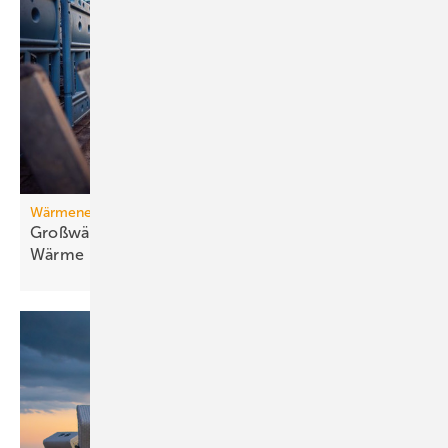
Wärmenetz
Großwärmepumpen: Weg­be­rei­ter für fossil­freie
Wär­me