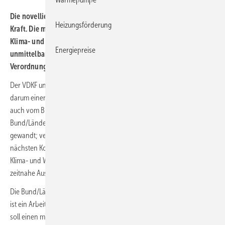
Die novellierte F-Gase-Verordnung tritt am 11. März 2024 in
Heizungsförderung
Kraft. Die meisten Vorgaben darin müssen Betreibern von Kälte-,
Klima- und Wärmepumpenanlagen sowie Kälte-Klima-Fachfirmen
Energiepreise
unmittelbar nach Inkrafttreten erfüllen. Einige Punkte in der
Verordnung sind jedoch noch nicht endgültig geklärt.
Der VDKF und die Bundesfachschule Kälte-Klima-Technik haben
darum einen Fragenkatalog zur F-Gase-Verordnung erarbeitet, der
auch vom BIV mitunterzeichnet wurde, und sich mit diesem an die
Bund/Länder-Arbeitsgemeinschaft Chemikaliensicherheit (BLAC)
gewandt; verbunden mit der Bitte, die offenen Fragen in deren
nächsten Konferenz am 26./27. März 2024 zu klären, damit die Kälte-,
Klima- und Wärmepumpenbranche eine bundesweit einheitliche und
zeitnahe Auslegung der Verordnung erhält.
Die Bund/Länder-Arbeitsgemeinschaft Chemikaliensicherheit (BLAC)
ist ein Arbeitsgremium der Umweltministerkonferenz (UMK). Die BLAC
soll einen möglichst ländereinheitlichen Vollzug des