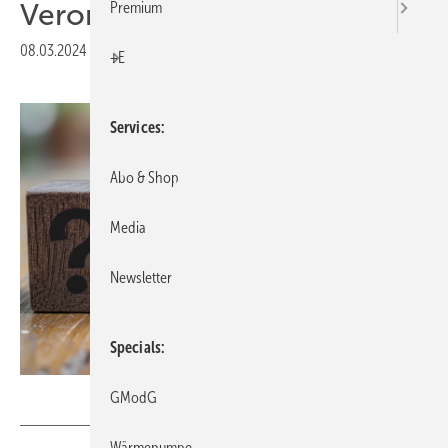
Verordnung
Premium
08.03.2024
|
Druckvorschau
+E
Services
Abo & Shop
Media
Newsletter
Specials
Duka Mer – stock.adobe.com, mit KI generiert
GModG
Wärmepumpe