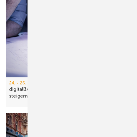
24. - 26. März 2026, Köln
digitalBAU 2026: Pro­duk­ti­vi­tät nach­hal­tig
stei­gern