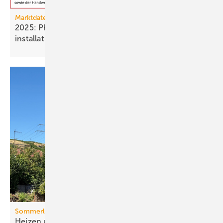
Marktdaten
2025: Photovoltaik- und Strom­speicher­
installationen
rückläufig
Sommerlicher Wärmeschutz
Heizen und kühlen mit