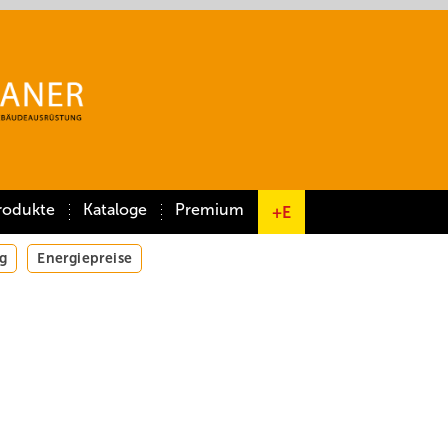
rodukte
Kataloge
Premium
+E
g
Energiepreise