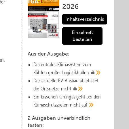
der
2026
Inhaltsverzeichnis
Einzelheft
bestellen
Aus der Ausgabe:
en,
Dezentrales Klimasystem zum
Kühlen großer
Logistik­hallen
Der aktuelle PV-Ausbau über­lastet
die Orts­netze
nicht
Ein bisschen Grüngas geht bei den
Klima­schutz­zielen nicht
auf
2 Ausgaben unverbindlich
testen: