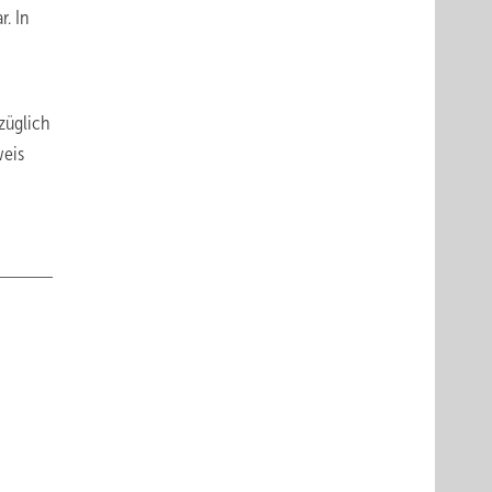
r. In
züglich
weis