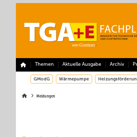
Springe
Springe
Springe
auf
auf
auf
Hauptinhalt
Hauptmenü
SiteSearch
Themen
Aktuelle Ausgabe
Archiv
P
GModG
Wärmepumpe
Heizungsförderun
Meldungen