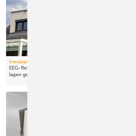
Energiepolitik
EEG-Reform: Wirt­schaft­lich­keit von PV-Dach­an­
lagen
gefährdet