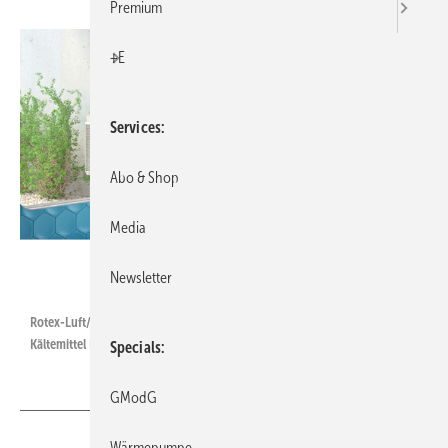
Premium
+E
Services
Abo & Shop
Media
Rotex
Newsletter
Rotex-Luft/Wasser-Wärmepumpe HPSU compact Ultra mit dem
Kältemittel R32.
Specials
GModG
Wärmepumpe