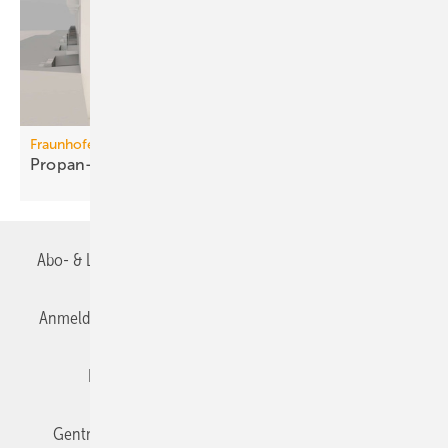
Fraunhofer ISE
Propan-Wärme­pum­pen für
Mehr­fa­mi­lien­häuser
Abo- & Leserservice
AGB
Alle Inhalte chronologisch
Anmelden
Anmeldung & Registrierung
Datenschutz
Editor's choice
E-Paper
Fachbeiträge
Gentner Verlag
Impressum
Karriere bei Gentner