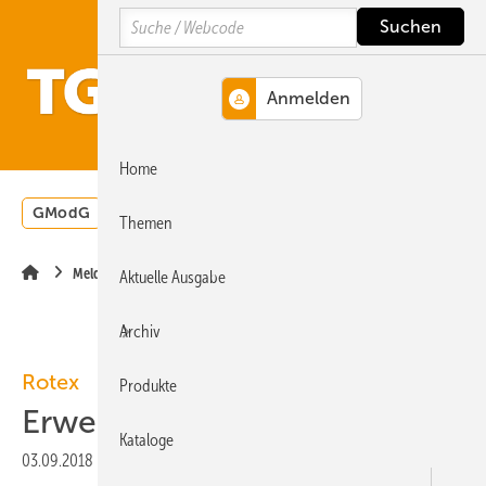
Springe
Springe
Springe
Search
auf
auf
auf
Hauptinhalt
Hauptmenü
SiteSearch
MENÜ
Home
GModG
Wärmepumpe
Heizungsförderung
Energ
Themen
Meldungen
Aktuelle Ausgabe
Archiv
Rotex
Produkte
Erweiterte Garantie
Kataloge
03.09.2018
|
Veröffentlicht in
Ausgabe 09-2018
|
Druckvorschau