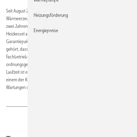
Seit August 2018 bietet Rotex eine erweiterte Garantie für alle seine
Heizungsförderung
Wärmeerzeuger an. Zusätzlich zur bisherigen Herstellergarantie von
zwei Jahren kann die Garantiezeit für alle Rotex-Wärmepumpen und -
Energiepreise
Heizkessel auf fünf Jahre verlängert werden. Für das erweiterte
Garantiepaket sind nur wenige Voraussetzungen zu erfüllen. Dazu
gehört, dass das Produkt in Deutschland durch einen qualifizierten
Fachbetrieb in Betrieb genommen und die Rotex-Garantie
ordnungsgemäß bei Rotex aktiviert wird. Und über die komplette
Laufzeit ist ein Wartungsvertrag mit dem Werkskundendienst oder
einem der KompetenzPartner abzuschließen, um die jährlich fälligen
Wartungen durchzuführen.
www.rotex.de
Teilen
Link kopieren