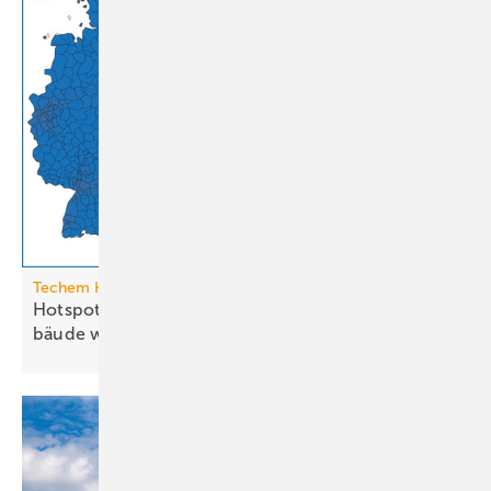
Techem Hitzeatlas
Hotspots: Wo Hitze zur Heraus­for­de­rung im Ge­
bäude
wird