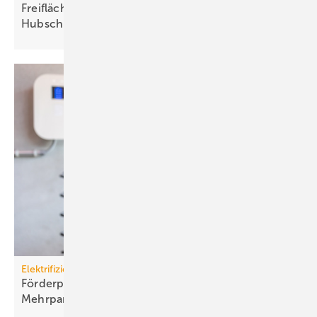
Freiflächenheizung für ganz­jäh­rige
Hub­schrau­ber­lan­dun­gen
Elektrifizierung
Förderprogramm: Lade­infra­struk­tur an
Mehr­par­tei­en­häu­sern