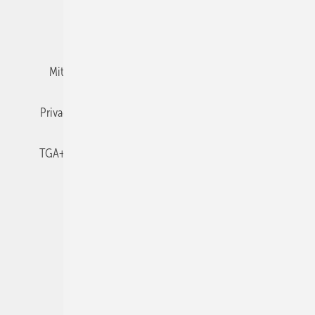
Team
Mediaservice
Mitgliedschaften und Engagement
Newsletter
Privacy Manager
RSS-Feed
TGA+E abonnieren
TGA+E-WissensCheck
Veranstaltungen / Webinare
© 2026 TGA+E Fachplaner