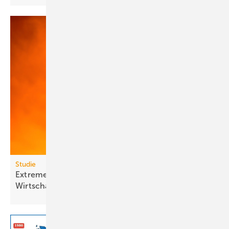
Studie
Extreme Hitze kostet Milliarden und lähmt
Wirt­schafts­wachs­tum