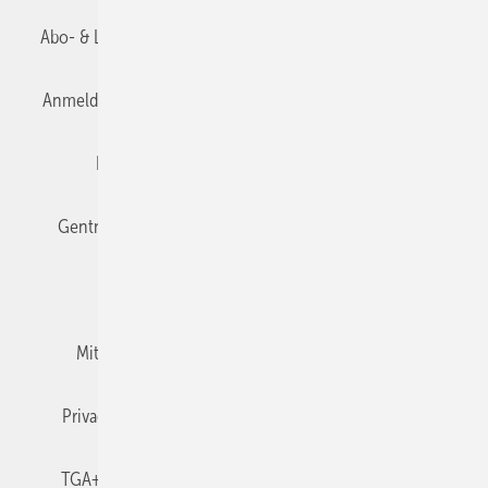
Abo- & Leserservice
AGB
Alle Inhalte chronologisch
Anmelden
Anmeldung & Registrierung
Datenschutz
Editor's choice
E-Paper
Fachbeiträge
Gentner Verlag
Impressum
Karriere bei Gentner
Team
Mediaservice
Mitgliedschaften und Engagement
Newsletter
Privacy Manager
RSS-Feed
TGA+E abonnieren
TGA+E-WissensCheck
Veranstaltungen / Webinare