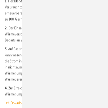
1.
Flexible Stromverbraucher wie Wärmepumpen können ihren
Verbrauch zumindest teilweise an der wetterabhängigen Einspeisung
erneuerbarer Energien ausrichten. Sie tragen damit zur Effizienz eines
zu 100 % erneuerbaren Stromsystems bei.
2.
Der Einsatz von Wasserstoffheizungen in der dezentralen
Wärmeversorgung ist insbesondere wegen des deutlich höheren
Bedarfs an Wasserstoff ineffizient.
3.
Auf Basis von erneuerbaren Energien hergestellter Wasserstoff
kann wesentlich effizienter in Backup-Kraftwerken eingesetzt werden,
die Strom in den Zeiten produzieren, in denen erneuerbare Energien
in nicht ausreichendem Umfang zur Verfügung stehen. Mithilfe von
Wärmepumpen wird Strom so wesentlich effizienter zur
Wärmebereitstellung eingesetzt.
4.
Zur Erreichung der Klimaziele im Gebäudesektor sollten daher
Wärmepumpen als zentrale Technologie gefördert werden.
Download der Kurzstudie der Prognos AG