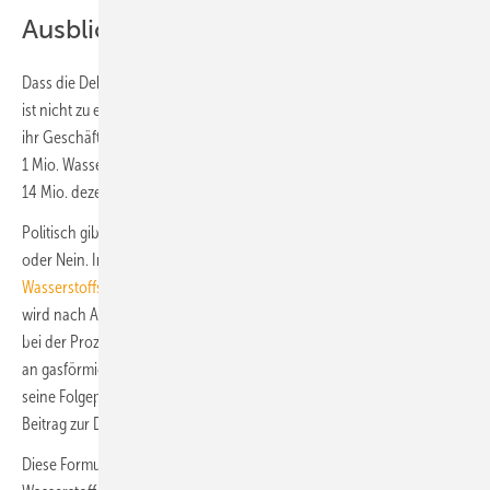
Ausblick
Dass die Debatte um Wasserstoff-Heizungen damit schon zu Ende ist,
ist nicht zu erwarten, denn für die Gas-Wirtschaft geht es um einen für
ihr Geschäftsmodell wichtigen Markt. Und sie kämpft auch nicht um
1 Mio. Wasserstoff-Heizungen, sondern um einen größeren Anteil der
14 Mio. dezentralen Wärmeerzeuger.
Politisch gibt es zu Wasserstoff im Wärmemarkt bisher kein klares Ja
oder Nein. In der von der GroKo verabschiedeten
Nationalen
Wasserstoffstrategie
(NWS) heißt es unverbindlich: „Auch langfristig
wird nach Ausschöpfen der Effizienz- und Elektrifizierungspotenziale
bei der Prozesswärmeherstellung oder im Gebäudesektor ein Bedarf
an gasförmigen Energieträgern bestehen bleiben. Wasserstoff und
seine Folgeprodukte können langfristig auf verschiedene Weise einen
Beitrag zur Dekarbonisierung von Teilen des Wärmemarkts leisten.“
Diese Formulierung in der NWS ist alles andere als eine Steilvorlage für