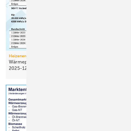
Heizenergiekosten
Wärmepumpen­strom-/Gas­preis-Baro­meter
2025-12