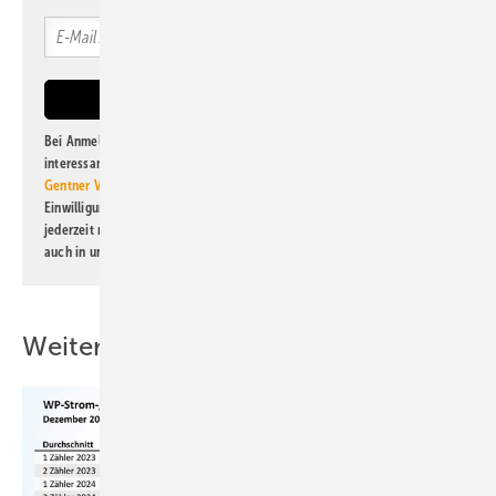
Bei Anmeldung zu diesem Newsletter bin ich damit einverstanden, über
interessante Verlags- und Online-Angebote
der Marken der Alfons W.
Gentner Verlag GmbH & Co. KG
informiert zu werden. Diese
Einwilligung kann ich jederzeit widerrufen und eine Abmeldung ist
jederzeit möglich. Informationen zum Umgang mit Daten finden Sie
auch in unserer
Datenschutzerklärung
.
Weitere Inhalte