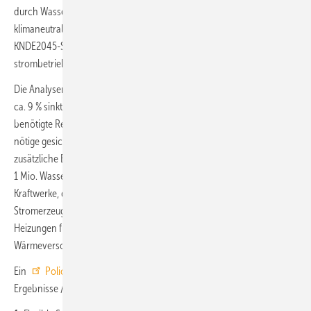
durch Wasserstoff-Heizungen statt Wärmepumpen auf das
klimaneutrale Stromsystem hat, wurden eine Sensitivität des
KNDE2045-Szenarios modelliert, in der die Anzahl der
strombetriebenen Wärmepumpen von 14 auf 13 Mio. reduziert ist.
Die Analysen zeigen, dass der Strombedarf für die Wärmepumpen um
ca. 9 % sinkt, dies aber nur geringe Auswirkungen auf die maximal
benötigte Residuallast hat. Im Vergleich zum Basisszenario sinkt die
nötige gesicherte Leistung kaum (− 0,2 GW). Dagegen steigt der
zusätzliche Bedarf an Wasserstoff stark an: Der Wasserstoffbedarf von
1 Mio. Wasserstoff-Heizungen ist ungleich höher als der der
Kraftwerke, die für 1 Mio. Wärmepumpen als Backup-Kapazität bei der
Stromerzeugung benötigt werden. Der Einsatz von 1 Mio. Wasserstoff-
Heizungen führt zu einer Verdopplung des Wasserstoffbedarfs in der
Wärmeversorgung gegenüber dem Basisszenario (+ 7,7 TWh).
Ein
Policy Paper
der Stiftung Klimaneutralität formuliert 4
Ergebnisse / politische Schlussfolgerungen: