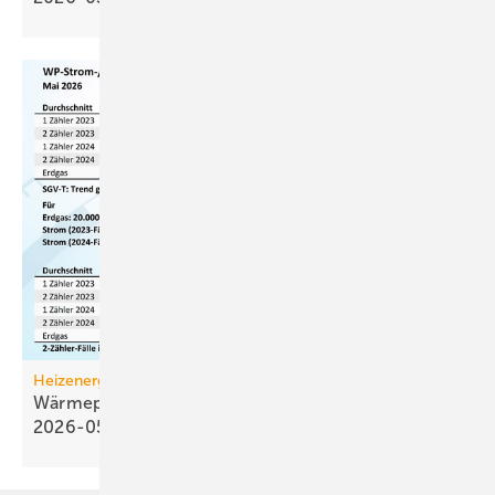
Heizenergiekosten
Wärmepumpen­strom-/Gas­preis-Baro­meter
2026-05