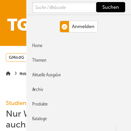
Springe
Springe
Springe
Search
auf
auf
auf
Hauptinhalt
Hauptmenü
SiteSearch
MENÜ
Home
GModG
Wärmepumpe
Heizungsförderung
Energ
Themen
Meldungen
Aktuelle Ausgabe
Archiv
Studien
Produkte
Nur Wärmepumpen oder
Kataloge
auch Wasserstoff-