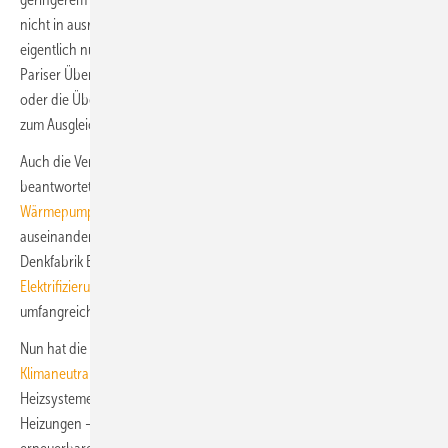
nicht in ausreichender Menge zur Verfügung steht, stellt sich die Frage
eigentlich nur, wenn man Deutschlands Verpflichtungen aus der
Pariser Übereinkommen ignoriert, auf CO
-Rückholaktionen vertraut
2
oder die Übererfüllung aus anderen Sektoren oder anderer Nationen
zum Ausgleich beanspruchen will.
Auch die Verfügbarkeit von Strom ist für den kritischsten Fall
beantwortet:
Kalte Dunkelflaute: Genug Strom auch bei 9 Mio.
Wärmepumpen
. Bei den Gesamtkosten gehen die Meinungen
auseinander, eine aktuelle Studie von DIW Berlin und der Brüsseler
Denkfabrik Bruegel besagt aber: Die
Kosten für die direkte
Elektrifizierung der Wirtschaft sind niedriger
als bei einem
umfangreichen Einsatz von Wasserstoff oder synthetischen Gasen.
Nun hat die Prognos AG in einer Kurzstudie für die
Stiftung
Klimaneutralität
die beiden Optionen – vorrangiger Ersatz fossiler
Heizsysteme durch Wärmepumpen oder auch durch Wasserstoff-
Heizungen – bezüglich der Konsequenzen für ein zu 100 % aus