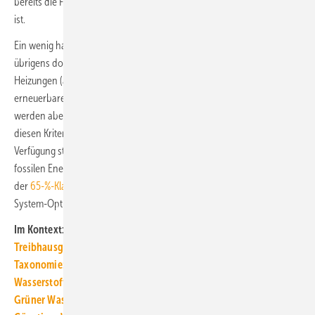
bereits die Frage aufdrängt, ob 2045 als Zieldatum eigentlich haltbar
ist.
Ein wenig hat sich die Politik mit dem Ampel-Koalitionsvertrag
übrigens doch schon festgelegt. Ab 2025 sollen alle neu installierten
Heizungen (auch bei der Modernisierung) mindestens mit 65 %
erneuerbaren Energien betrieben werden. Zu diesem Zeitpunkt
werden aber auch nach Aussagen der Gaswirtschaft wohl keine
diesen Kriterien entsprechenden Gase in ausreichender Menge zur
Verfügung stehen. Blauer und türkisfarbener Wasserstoff basieren auf
fossilen Energieträgern. Die Gaswirtschaft bliebe mit einer Umsetzung
der
65-%-Klausel für erneuerbare Energien
dann noch die Hybrid-
System-Option mit einem auf 35 % begrenzten Erdgasanteil. ■
Im Kontext:
Treibhausgas-Budget muss die Agenda sein
Taxonomie: Gaswirtschaft glaubt nicht zeitnah an Wasserstoff
Wasserstoff-Importe bis 2030 mehr Illusion als Option
Grüner Wasserstoff: Selber produzieren oder importieren?