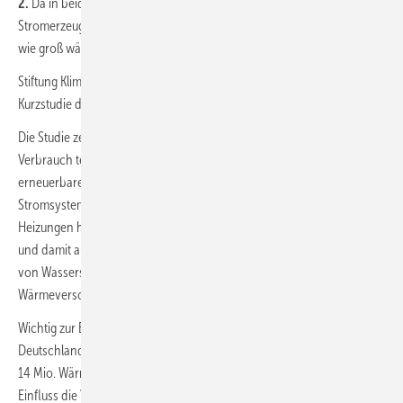
2.
Da in beiden Fällen Wasserstoff eingesetzt würde, entweder zur
Stromerzeugung in Backup-Kraftwerken oder in Gebäudeheizungen,
wie groß wäre der jeweilige Bedarf?
Stiftung Klimaneutralität hat die Prognos AG damit beauftragt, in einer
Kurzstudie diesen Fragen nachzugehen.
Die Studie zeigt, dass Wärmepumpen dadurch, dass sie ihren
Verbrauch teilweise an der wetterabhängigen Einspeisung
erneuerbarer Energien ausrichten können, zur Flexibilität des
Stromsystems beitragen können. Der Einsatz von Wasserstoff-
Heizungen hingegen führt zu einem deutlich höheren Wasserstoff-
und damit auch höheren Strombedarf. Im Ergebnis wäre der Einsatz
von Wasserstoffheizungen statt Wärmepumpen in der dezentralen
Wärmeversorgung für das Gesamtsystem ineffizienter.
Wichtig zur Einordnung: Im Referenzszenario „Klimaneutrales
Deutschland 2045“ (KNDE2045) sind im Jahr 2045 in Deutschland
14 Mio. Wärmepumpen installiert. Um zu beantworten, welchen
Einfluss die Versorgung eines Teils der dezentralen Wärmeversorgung