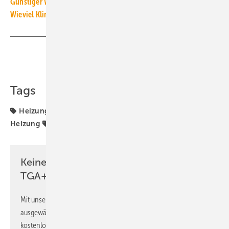
Günstiger Wasserstoff nur mit Heizungswärmepumpen
Wieviel Klimaschutz ermöglicht H2-ready?
Teilen
Link kopieren
Tags
Heizungs-Wärmepumpe
Wasserstoff
Wasserstoff-
Heizung
Wärmepumpe
Keine Zeit? Kein Problem mit dem
TGA+E Newsletter!
Mit unserem Newsletter erhalten Sie regelmäßig von uns
ausgewählte Informationen und Neuigkeiten, gebündelt und
kostenlos direkt ins Postfach.