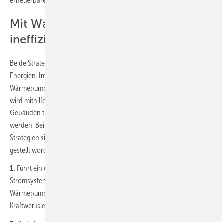
erneuerbaren Energien gespeistes Stromsystem untersucht.
Mit Wasserstoff-Heizungen wäre es
ineffizienter
Beide Strategien erfordern zusätzlichen Strom aus erneuerbaren
Energien. Im ersten Fall wird der Strom direkt mithilfe von
Wärmepumpen zum Heizen von Gebäuden eingesetzt. Im zweiten Fall
wird mithilfe von Strom erst Wasserstoff produziert, der zu den
Gebäuden transportiert wird, um dort in Heizungen eingesetzt zu
werden. Bei der Abwägung der Vor- und Nachteile der beiden
Strategien sind in der Debatte (neben anderen) zwei wichtige Fragen
gestellt worden:
1.
Führt ein deutlich höherer Strombedarf in einem klimaneutralen
Stromsystem – u. a. bedingt durch eine hohe Anzahl an
Wärmepumpen – auch zu einem höheren Bedarf an regelbarer
Kraftwerksleistung als Backup-Kapazität?