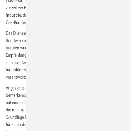
Wasserstoff zum Heizen. Aber auch kein Ausschluss. Faktisch existiert
zurzeit ein Handlungsvakuum für die Gaswirtschaft, die herstellende
Industrie, das Heizungshandwerk, TGA-Planer, Energieberater und
Gas-Kunden.
Das Dilemma will der Nationale Wasserstoffrat (NWR), der von der
Bundesregierung mit der Verabschiedung der NWS am 10. Juni 2020
berufen wurde, über eine Bottom-Up-Studie auflösen. In einer
Empfehlung vom 16. April 2021 kommt der NWR zu dem Schluss, dass
sich aus den damals vorliegenden Studien belastbare Empfehlungen
für politisches Handeln zum Heizen mit Wasserstoff noch nicht
verantwortbar treffen lassen.
Angesichts des schwindenden Treibhausgas-Budgets ist es bereits
bemerkenswert, dass die Beauftragung von drei Fraunhofer-Instituten
mit einem Bottom-Up-Ansatz rund 6 Monate gedauert hat. Die Studie,
die nun bis zum Frühjahr 2022 fertig gestellt werden soll, soll
Grundlage für Empfehlungen im Sinne einer Roadmap mit Optionen
für einen dekarbonisierten Wärmemarkt 2045 sein. Wenngleich sich