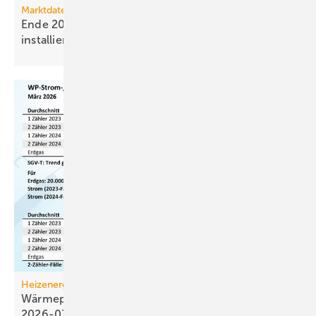
Marktdaten
Ende 2025 waren 4,8 Mio. Photovoltaik-Anlagen
installiert
Heizenergiekosten
Wärmepumpen­strom-/Gas­preis-Baro­meter
2026-03