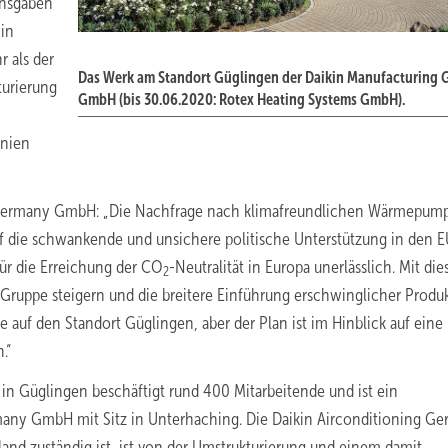
nsgaben
 in
 als der
Das Werk am Standort Güglingen der Daikin Manufacturing
turierung
GmbH (bis 30.06.2020: Rotex Heating Systems GmbH).
inien
ng Germany GmbH: „Die Nachfrage nach klimafreundlichen Wärmepum
f die schwankende und unsichere politische Unterstützung in den E
ür die Erreichung der CO
-Neutralität in Europa unerlässlich. Mit die
2
n-Gruppe steigern und die breitere Einführung erschwinglicher Produ
auf den Standort Güglingen, aber der Plan ist im Hinblick auf eine
.“
 in Güglingen beschäftigt rund 400 Mitarbeitende und ist ein
any GmbH mit Sitz in Unterhaching. Die Daikin Airconditioning G
and zuständig ist, ist von der Umstrukturierung und einem damit