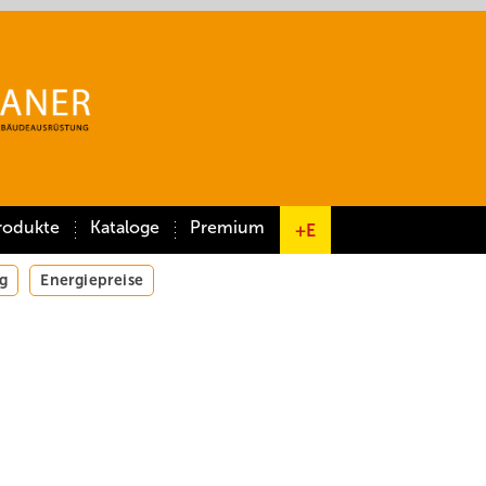
rodukte
Kataloge
Premium
+E
g
Energiepreise