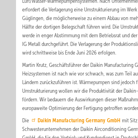
Luft/Wasser-Wärmepumpensystemen. Nach Unternehme
erfordert die Verlagerung eine Umstrukturierung im Werk
Güglingen, die möglicherweise zu einem Abbau von mehr
Hälfte der dortigen Belegschaft führen wird. Die Umstruk
werde in enger Abstimmung mit dem Betriebsrat und der
IG Metall durchgeführt. Die Verlagerung der Produktionsl
wird schrittweise bis Ende Juni 2026 erfolgen.
Martin Krutz, Geschäftsführer der Daikin Manufacturi
Heizsystemen ist nach wie vor schwach, was zum Teil au
Ländern zurückzuführen ist. Wärmepumpen sind jedoch f
Umstrukturierung wollen wir die Produktivität der Daiki
fördern. Wir bedauern die Auswirkungen dieser Maßnahme 
europaweite Optimierung der Fertigung getroffen worden
Die
Daikin Manufacturing Germany GmbH
mit Sitz
Schwesterunternehmen der Daikin Airconditioning Germ
GmbH, die für den Vertrieb und Kundendienst in Deutschl