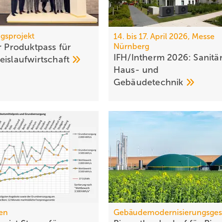
gsprojekt
14. bis 17. April 2026, Messe
r Pro­dukt­pass für
Nürnberg
IFH/Intherm 2026: Sanitär
eis­lauf­wirt­schaft
Haus- und
Ge­bäu­de­tech­nik
en
Gebäudemodernisierungsges