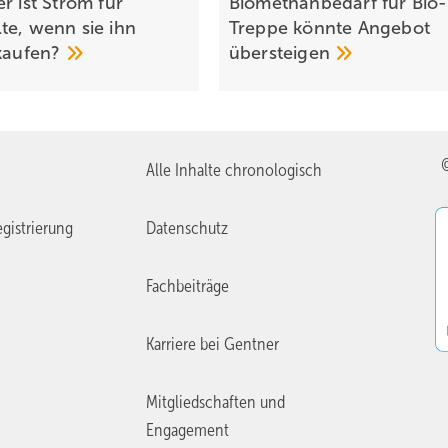
r ist Strom für
Biomethanbedarf für Bio-
te, wenn sie ihn
Treppe könnte Ange­bot
kaufen?
über­steigen
Alle Inhalte chronologisch
gistrierung
Datenschutz
Fachbeiträge
Karriere bei Gentner
Mitgliedschaften und
Engagement