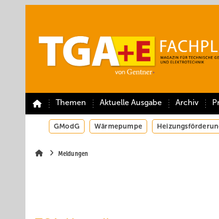
Springe
Springe
Springe
auf
auf
auf
Hauptinhalt
Hauptmenü
SiteSearch
Themen
Aktuelle Ausgabe
Archiv
P
GModG
Wärmepumpe
Heizungsförderun
Meldungen