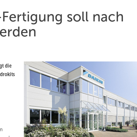
Fertigung soll nach
werden
t die
drokits
n
in