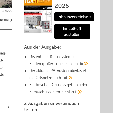
2026
Daikin
Inhaltsverzeichnis
 Germany
Einzelheft
bestellen
Aus der Ausgabe:
pen-
Dezentrales Klimasystem zum
U-
Kühlen großer
Logistik­hallen
ser
Der aktuelle PV-Ausbau über­lastet
kte
die Orts­netze
nicht
Ein bisschen Grüngas geht bei den
Klima­schutz­zielen nicht
auf
2 Ausgaben unverbindlich
ermany
testen: