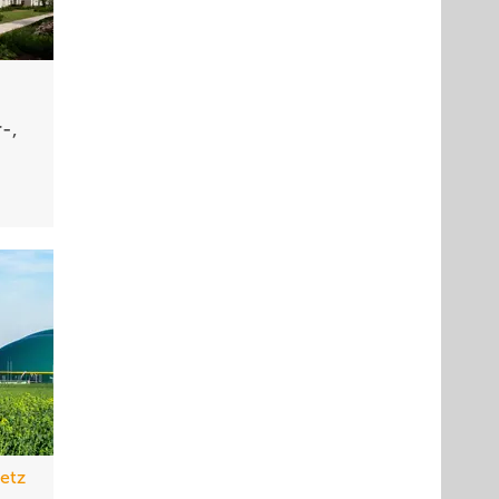
-,
etz