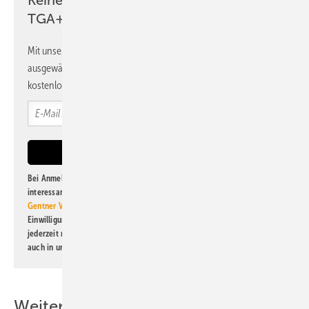
Keine Zeit? Kein Problem mit dem
TGA+E Newsletter!
Mit unserem Newsletter erhalten Sie regelmäßig von uns
ausgewählte Informationen und Neuigkeiten, gebündelt und
kostenlos direkt ins Postfach.
Bei Anmeldung zu diesem Newsletter bin ich damit einverstanden, über
interessante Verlags- und Online-Angebote
der Marken der Alfons W.
Gentner Verlag GmbH & Co. KG
informiert zu werden. Diese
Einwilligung kann ich jederzeit widerrufen und eine Abmeldung ist
jederzeit möglich. Informationen zum Umgang mit Daten finden Sie
auch in unserer
Datenschutzerklärung
.
Weitere Inhalte