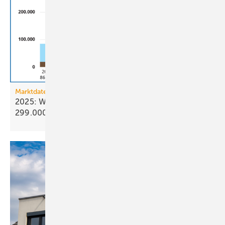
Marktdaten
2025: Wärmepumpenabsatz steigt um 55 % auf
299.000
Geräte