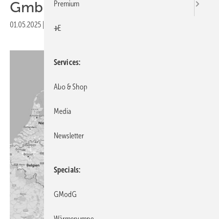
GmbH
Premium
01.05.2025
|
Druckvorschau
+E
Services
Abo & Shop
Media
Newsletter
Specials
GModG
Wärmepumpe