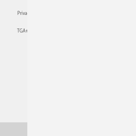
Privacy Manager
RSS-Feed
TGA+E abonnieren
TGA+E-WissensCheck
Veranstaltungen / Webinare
© 2026 TGA+E Fachplaner
Nach oben