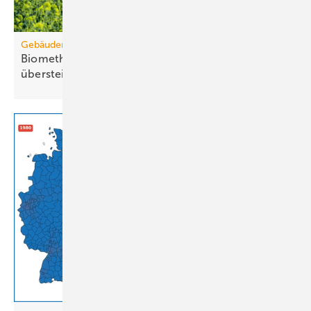
Gebäudemodernisierungsgesetz
Biomethanbedarf für Bio-Treppe könnte Ange­bot
über­steigen