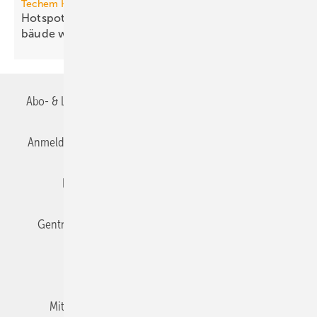
Techem Hitzeatlas
Hotspots: Wo Hitze zur Heraus­for­de­rung im Ge­
bäude
wird
Abo- & Leserservice
AGB
Alle Inhalte chronologisch
Anmelden
Anmeldung & Registrierung
Datenschutz
Editor's choice
E-Paper
Fachbeiträge
Gentner Verlag
Impressum
Karriere bei Gentner
Team
Mediaservice
Mitgliedschaften und Engagement
Newsletter