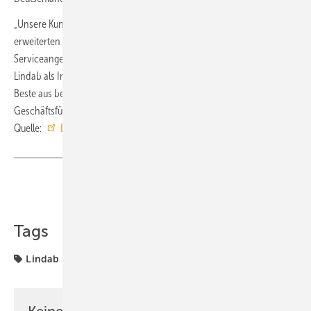
„Unsere Kunden profitieren von der klaren Markenstrategie, der
erweiterten Marktpräsenz und einem noch leistungsfähigeren
Serviceangebot. Mit Felderer als führender Großhandelsmarke und
Lindab als Innovationsführer im Produktionsbereich bieten wir das
Beste aus beiden Welten“, so Philipp Felderer, Vorsitzender
Geschäftsführer der Lindab GmbH. ■
Quelle:
Lindab
/ fl
Teilen
Link kopieren
Tags
Lindab
Lüftung