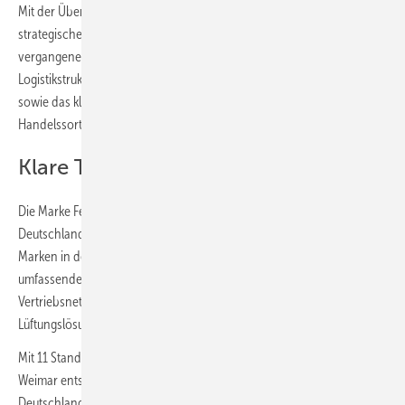
Mit der Übernahme der Felderer GmbH im Jahr 2022 begann eine
strategische Zusammenführung beider Unternehmen. In den
vergangenen drei Jahren wurden doppelte Produktions- und
Logistikstrukturen in Süd- und Mitteldeutschland zusammengeführt
sowie das klassische Lindab-Industrie-Sortiment mit dem
Handelssortiment von Felderer harmonisiert.
Klare Trennung der Marken
Die Marke Felderer wird als eigenständige Großhandelsmarke in ganz
Deutschland etabliert und stärkt ihre Position als Distributor von
Marken in der Lüftungsbranche. Kunden profitieren von einem
umfassenden Sortiment, optimierten Lieferketten und einem dichten
Vertriebsnetzwerk. Gleichzeitig bleibt Lindab als Produzent von
Lüftungslösungen bestehen.
Mit 11 Standorten von Hamburg bis München und von Köln bis
Weimar entsteht ein flächendeckendes Netzwerk, das Kunden in ganz
Deutschland mit Produkten und zuverlässiger Logistik versorgt.