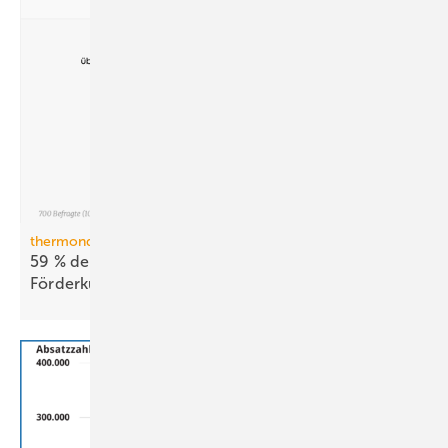
thermondo Wärmepumpen-Monitor
59 % der Haus­be­sit­zer stellen sich gegen
För­der­kür­zungen