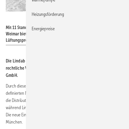
Heizungsförderung
Lindab GmbH
Mit 11 Standorten von Hamburg bis München und von Köln bis
Energiepreise
Weimar bietet Felderer bundesweit Zugang zu hochwertigen
Lüftungsprodukten.
Die Lindab Group aus Schweden vollzieht zum 1. Mai 2025 die
rechtliche Verschmelzung der Lindab GmbH und der Felderer
GmbH.
Durch diese Fusion entsteht eine stärkere Marktpräsenz mit klar
definierten Markenstrukturen:
Felderer
wird als Handelsmarke für
die Distribution der Lüftungsprodukte in ganz Deutschland ausgebaut,
während Lindab weiterhin als Hersteller für Lüftungslösungen agiert.
Die neue Einheit firmiert als Lindab GmbH mit Sitz in Feldkirchen bei
München.