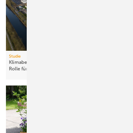
Studie
Klimabelastung durch Rechen­zent­ren: Euro­pas
Rolle für „Green
AI“