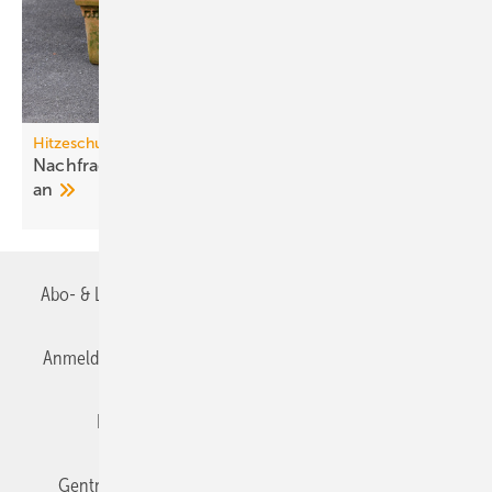
Hitzeschutz
Nachfrage nach Split-Klima­an­lagen steigt stark
an
Abo- & Leserservice
AGB
Alle Inhalte chronologisch
Anmelden
Anmeldung & Registrierung
Datenschutz
Editor's choice
E-Paper
Fachbeiträge
Gentner Verlag
Impressum
Karriere bei Gentner