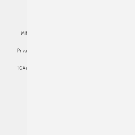
Team
Mediaservice
Mitgliedschaften und Engagement
Newsletter
Privacy Manager
RSS-Feed
TGA+E abonnieren
TGA+E-WissensCheck
Veranstaltungen / Webinare
© 2026 TGA+E Fachplaner