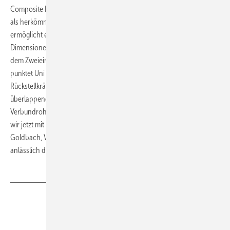
Composite Pipe) ist das Ringmaterial deutlich flexibler und biegbarer
als herkömmliche Verbundrohre, das Uponor-Biegewerkzeug
ermöglicht einen bis zu 40 % engeren Biegeradius, der bei den
Dimensionen 16 und 20 mm nur dem Zweifachen, bei 25 und 32 mm
dem Zweieinhalbfachen des Rohrdurchmessers entspricht. Zudem
punktet Uni Pipe Plus bei der Installation durch deutlich geringere
Rückstellkräfte gegenüber Verbundrohren mit stumpf oder
überlappend verschweißter Aluminiumschicht. „Die
Verbundrohrtechnologie ist eine lange Erfolgsstory von Uponor, die
wir jetzt mit Uni Pipe Plus nahtlos fortführen“, freute sich Georg
Goldbach, Vice President Sales & Marketing Uponor Central Europe,
anlässlich des Produktionsmeilensteins.
www.uponor.de
Teilen
Link kopieren