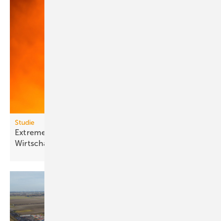
Studie
Extreme Hitze kostet Milliarden und lähmt
Wirt­schafts­wachs­tum