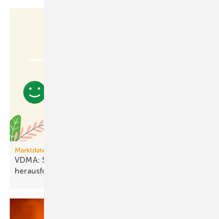
Marktdaten
VDMA: Stimmung stabil – Geschäfts­lage bleibt
heraus­fordernd