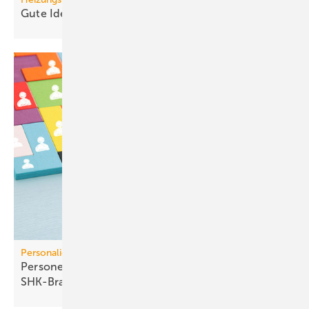
Gute Ideen für den
Wärmepumpenhochlauf
Personalien
Personelle Veränderungen in der TGA+E /
SHK-Branche