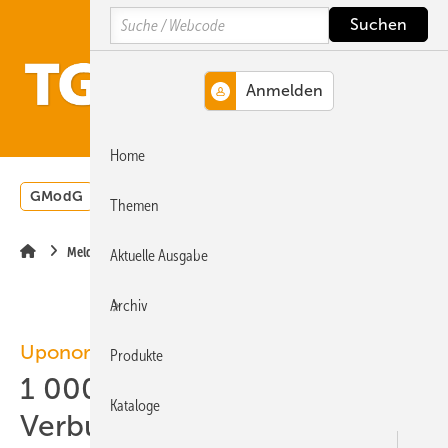
Springe
Springe
Springe
Search
auf
auf
auf
Hauptinhalt
Hauptmenü
SiteSearch
MENÜ
Home
GModG
Wärmepumpe
Heizungsförderung
Energ
Themen
Meldungen
Aktuelle Ausgabe
Archiv
Uponor
Produkte
1 000 000 000 m
Kataloge
Verbundrohr