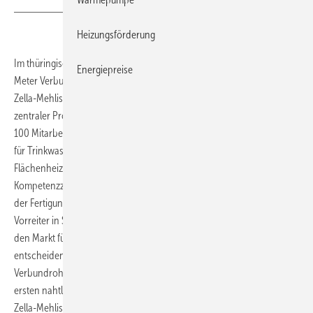
Heizungsförderung
Im thüringischen Zella-Mehlis ist im November 2015 der milliardste
Energiepreise
Meter Verbundrohr aus den Uponor-Produktionsanlagen gelaufen.
Zella-Mehlis ist für Mehrschichtverbundrohre Kompetenzzentrum und
zentraler Produktionsstandort der gesamten Uponor Gruppe. Über
100 Mitarbeiter produzieren dort jährlich viele Millionen Meter Rohr
für Trinkwasser-Installationen, Heizkörperanbindungen und
Flächenheizungen. Zudem arbeiten die Experten im
Kompetenzzentrum stetig an der Weiterentwicklung des Produkts und
der Fertigungstechnologie. Seit 25 Jahren gilt das Unternehmen als
Vorreiter in Sachen Verbundrohrtechnologie und hat in dieser Zeit
den Markt für Installationstechnik mit zahlreichen Innovationen
entscheidend geprägt. Den Anspruch als Innovationsführer in der
Verbundrohrtechnologie hat Uponor 2013 mit der Einführung des
ersten nahtlosen Mehrschichtverbundrohres unterstrichen. Mit der in
Zella-Mehlis entwickelten SACP-Technologie (Seamless Aluminium