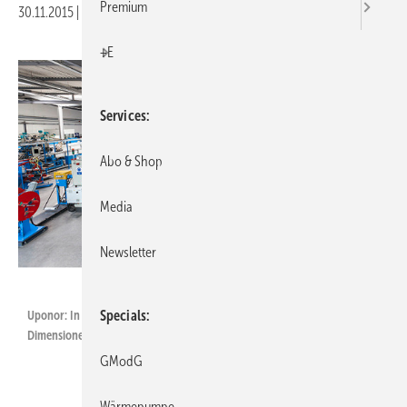
Premium
30.11.2015
|
Veröffentlicht in
Ausgabe 12-2015
|
Druckvorschau
+E
Services
Abo & Shop
Media
Newsletter
Uponor
Specials
Uponor: In zwei Werksteilen werden in Zella-Mehlis Verbundrohre in den
Dimensionen 12 bis 110 mm hergestellt.
GModG
Wärmepumpe