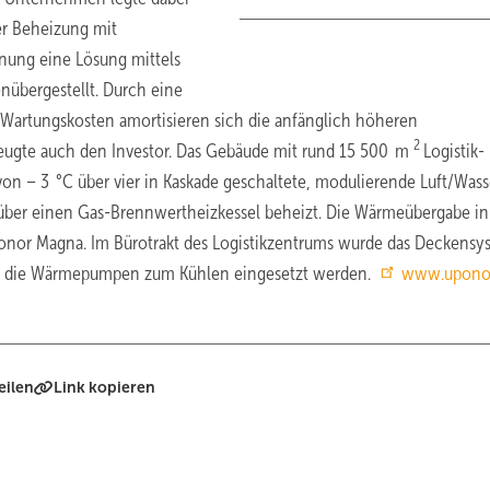
er Beheizung mit
anung eine Lösung mittels
übergestellt. Durch eine
 Wartungskosten amortisieren sich die anfänglich höheren
2
rzeugte auch den Investor. Das Gebäude mit rund 15 500 m
Logistik-
on – 3 °C über vier in Kaskade geschaltete, modulierende Luft/Wass
er einen Gas-Brennwertheizkessel beheizt. Die Wärmeübergabe in
Uponor Magna. Im Bürotrakt des Logistikzentrums wurde das Deckensy
en die Wärmepumpen zum Kühlen eingesetzt werden.
www.uponor
eilen
Link kopieren