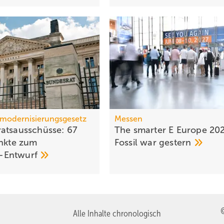
modernisierungsgesetz
Messen
ats­aus­schüsse: 67
The smarter E Europe 20
unkte zum
Fossil war
gestern
-Entwurf
Alle Inhalte chronologisch