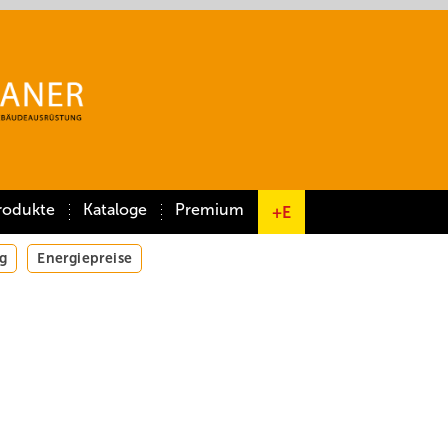
rodukte
Kataloge
Premium
+E
g
Energiepreise