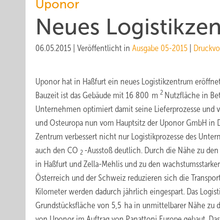
Uponor
Neues Logistikzen
06.05.2015
|
Veröffentlicht in
Ausgabe 05-2015
|
Druckvo
Uponor hat in Haßfurt ein neues Logistikzentrum eröffn
2
Bauzeit ist das Gebäude mit 16 800 m
Nutzfläche in B
Unternehmen optimiert damit seine Lieferprozesse und ve
und Osteuropa nun vom Hauptsitz der Uponor GmbH in D
Zentrum verbessert nicht nur Logistikprozesse des Unte
auch den CO
-Ausstoß deutlich. Durch die Nähe zu de
2
in Haßfurt und Zella-Mehlis und zu den wachstumsstarke
Österreich und der Schweiz reduzieren sich die Transpo
Kilometer werden dadurch jährlich eingespart. Das Logis
Grundstücksfläche von 5,5 ha in unmittelbarer Nähe z
von Uponor im Auftrag von Panattoni Europe gebaut. Da