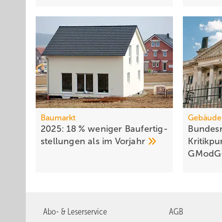
Baumarkt
Gebäude
2025: 18 % weniger Bau­fertig­
Bundesr
stellun­gen als im
Vorjahr
Kritik­p
GModG
Abo- & Leserservice
AGB