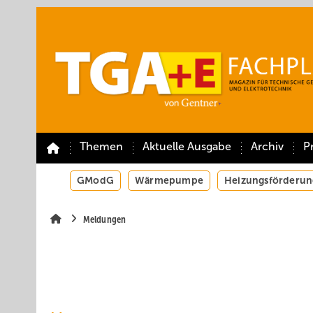
Springe
Springe
Springe
auf
auf
auf
Hauptinhalt
Hauptmenü
SiteSearch
Themen
Aktuelle Ausgabe
Archiv
P
GModG
Wärmepumpe
Heizungsförderun
Meldungen