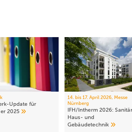
k
14. bis 17. April 2026, Messe
Nürnberg
rk-Update für
IFH/Intherm 2026: Sanitär
ber
2025
Haus- und
Ge­bäu­de­tech­nik