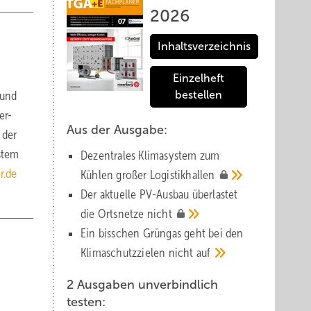
2026
Inhaltsverzeichnis
Einzelheft
 und
bestellen
er-
Aus der Ausgabe:
 der
stem
Dezentrales Klimasystem zum
.de
Kühlen großer
Logistik­hallen
Der aktuelle PV-Ausbau über­lastet
die Orts­netze
nicht
Ein bisschen Grüngas geht bei den
Klima­schutz­zielen nicht
auf
2 Ausgaben unverbindlich
testen: