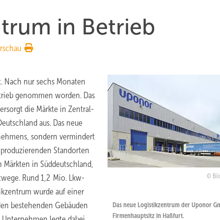
trum in Betrieb
rschau
et. Nach nur sechs Monaten
etrieb genommen worden. Das
rsorgt die Märkte in Zentral-
eutschland aus. Das neue
rnehmens, sondern vermindert
n produzierenden Standorten
n Märkten in Süddeutschland,
rtwege. Rund 1,2 Mio. Lkw-
Bil
tikzentrum wurde auf einer
u den bestehenden Gebäuden
Das neue Logistikzentrum der Uponor 
Firmenhauptsitz in Haßfurt.
s Unternehmen legte dabei