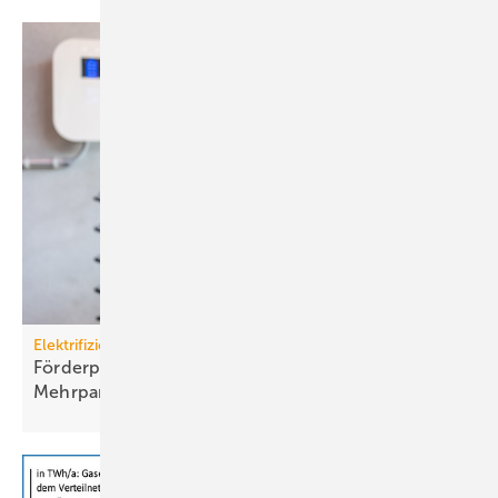
Elektrifizierung
Förderprogramm: Lade­infra­struk­tur an
Mehr­par­tei­en­häu­sern