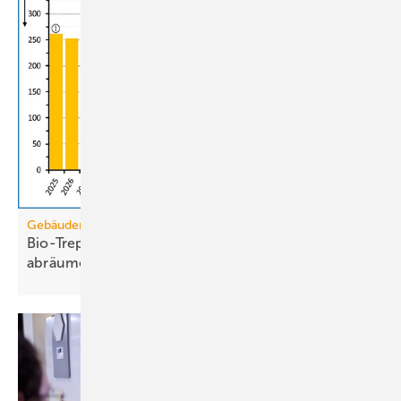
Gebäudemodernisierungsgesetz
Bio-Treppe? Erdgas wird die Grüngas-Quote
abräumen
müssen