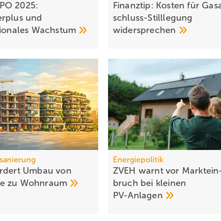
PO 2025:
Finanztip: Kosten für Gas
rplus und
schluss-Stillle­gung
tionales
Wachstum
widersprechen
sanierung
Energiepolitik
rdert Umbau von
ZVEH warnt vor Markt­ein
e zu
Wohnraum
bruch bei klei­nen
PV-Anlagen