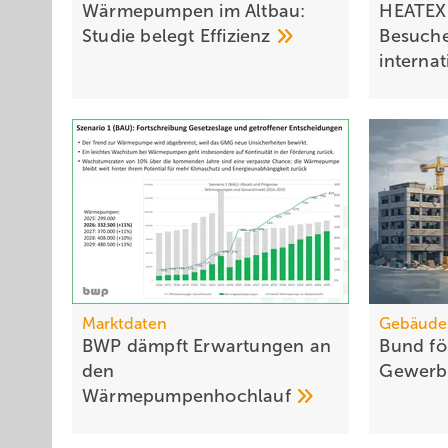
Wärmepumpen im Altbau:
HEATEX
Stu­die be­legt
Ef­fi­zi­enz
Besuche
interna
Marktdaten
Gebäude
BWP dämpft Erwartungen an
Bund fö
den
Gewerb
Wärme­pumpen­hochlauf