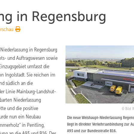
ng in Regensburg
rschau
 Niederlassung in Regensburg
ebots- und Auftragswesen sowie
Einzugsgebiet umfasst die
n Ingolstadt. Sie reichen im
d südlich an die
er Linie Mainburg-Landshut-
barten Niederlassung
tte und die positive
Bild: 
urde nun ein Neubau
Die neue Weishaupt-Niederlassung Regen
liegt in direkter ­Verkehrsanbindung zur 
mmerholz“ in Pentling,
A93 und zur Bundesstraße B16.
dung an die A93 und B16. Der