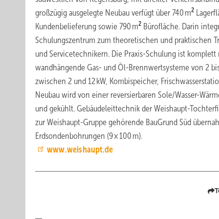
2
großzügig ausgelegte Neubau verfügt über 740 m
Lagerfl
2
Kundenbelieferung sowie 790 m
Bürofläche. Darin integr
Schulungszentrum zum theoretischen und praktischen T
und Servicetechnikern. Die Praxis-Schulung ist komplett
wandhängende Gas- und Öl-Brennwertsysteme von 2 bi
zwischen 2 und 12 kW, Kombispeicher, Frischwasserstati
Neubau wird von einer reversierbaren Sole/Wasser-Wär
und gekühlt. Gebäudeleittechnik der Weishaupt-Tochterfi
zur Weishaupt-Gruppe gehörende BauGrund Süd übernahm
Erdsondenbohrungen (9 × 100 m).
www.weishaupt.de
T