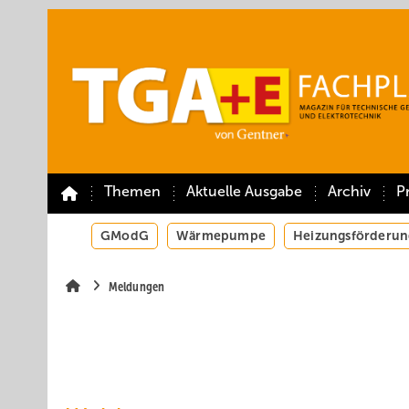
Springe
Springe
Springe
auf
auf
auf
Hauptinhalt
Hauptmenü
SiteSearch
Themen
Aktuelle Ausgabe
Archiv
P
GModG
Wärmepumpe
Heizungsförderun
Meldungen