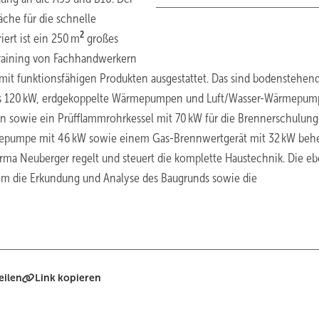
äche für die schnelle
2
iert ist ein 250 m
großes
raining von Fachhandwerkern
 mit funktionsfähigen Produkten ausgestattet. Das sind bodenstehen
s 120 kW, erdgekoppelte Wärmepumpen und Luft/Wasser-Wärmepu
on sowie ein Prüfflammrohrkessel mit 70 kW für die Brennerschulung
mepumpe mit 46 kW sowie einem Gas-Brennwertgerät mit 32 kW behe
rma Neuberger regelt und steuert die komplette Haustechnik. Die eb
 die Erkundung und Analyse des Baugrunds sowie die
eilen
Link kopieren