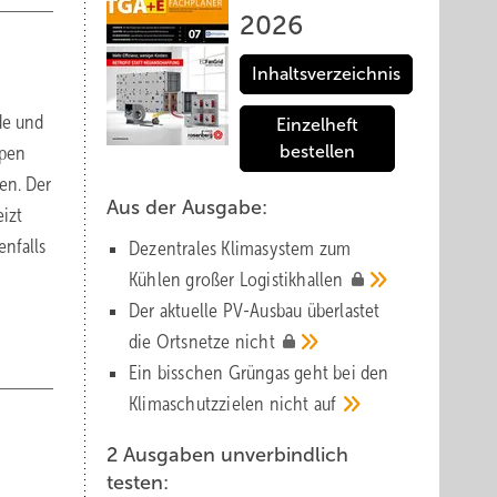
2026
Inhaltsverzeichnis
de und
Einzelheft
mpen
bestellen
en. Der
Aus der Ausgabe:
izt
enfalls
Dezentrales Klimasystem zum
Kühlen großer
Logistik­hallen
Der aktuelle PV-Ausbau über­lastet
die Orts­netze
nicht
Ein bisschen Grüngas geht bei den
Klima­schutz­zielen nicht
auf
2 Ausgaben unverbindlich
testen: