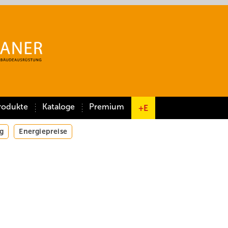
rodukte
Kataloge
Premium
+E
g
Energiepreise