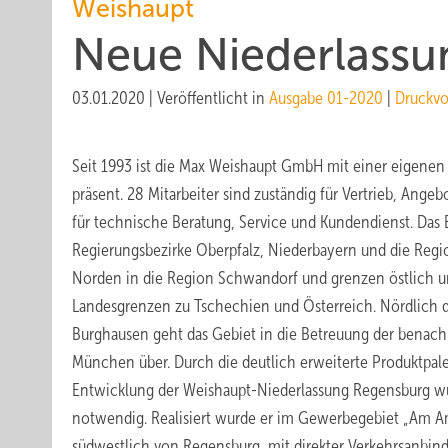
Weishaupt
Neue Niederlassu
03.01.2020
|
Veröffentlicht in
Ausgabe 01-2020
|
Druckvo
Seit 1993 ist die Max Weishaupt GmbH mit einer eigenen
präsent. 28 Mitarbeiter sind zuständig für Vertrieb, Ang
für technische Beratung, Service und Kundendienst. Das 
Regierungsbezirke Oberpfalz, Niederbayern und die Regio
Norden in die Region Schwandorf und grenzen östlich un
Landesgrenzen zu Tschechien und Österreich. Nördlich d
Burghausen geht das Gebiet in die Betreuung der benach
München über. Durch die deutlich erweiterte Produktpale
Entwicklung der Weishaupt-Niederlassung Regensburg w
notwendig. Realisiert wurde er im Gewerbegebiet „Am A
südwestlich von Regensburg, mit direkter Verkehrs­anbin