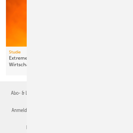
Studie
Extreme Hitze kostet Milliarden und lähmt
Wirt­schafts­wachs­tum
Abo- & Leserservice
AGB
Alle Inhalte chronologisch
Anmelden
Anmeldung & Registrierung
Datenschutz
Editor's choice
E-Paper
Fachbeiträge