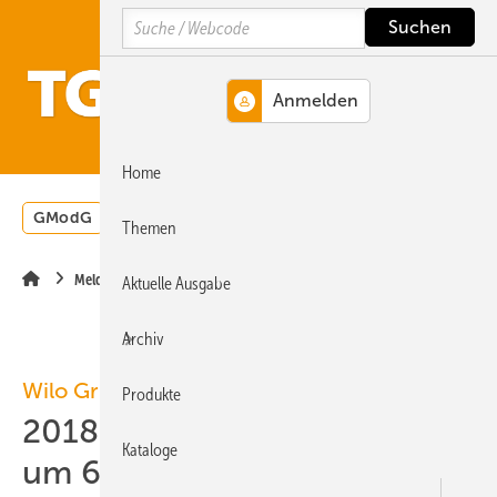
Springe
Springe
Springe
Search
auf
auf
auf
Hauptinhalt
Hauptmenü
SiteSearch
MENÜ
Home
GModG
Wärmepumpe
Heizungsförderung
Energ
Themen
Meldungen
Aktuelle Ausgabe
Archiv
Wilo Gruppe
Produkte
2018: Wilo steigert Umsatz
Kataloge
um 6,2 %