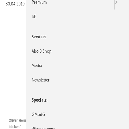
Premium
30.04.2019
|
Veröffentlicht in
Ausgabe 05-2019
|
Druckvorschau
+E
Services
Abo & Shop
Media
Newsletter
Specials
Wilo SE
GModG
Oliver Hermes: „Wir haben allen Grund, optimistisch in die Zukunft zu
blicken.“
Wärmepumpe