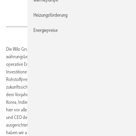
Heizungsförderung
Energiepreise
Die Wilo Gruppe, Dortmund, hat 2018 ihren Umsatz
währungsbereinigt um 6,2 % auf 1,46 Mrd. Euro gesteigert. Das
operative Ergebnis (EBIT) blieb mit 91,9 Mio. Euro aufgrund von
Investitionen in die digitale Transformation, stark gestiegenen
Rohstoffpreisen sowie Aufwendungen im Zusammenhang mit
zukunftssichernden Reorganisationsmaßnahmen allerdings unter
dem Vorjahreswert. Exzellentes Wachstum erzielte Wilo vor allem in
Korea, Indien, im Nahen und Mittleren Osten sowie in Osteuropa und
hier vor allem in Polen. Oliver Hermes, Vorsitzender des Vorstands
und CEO der Wilo SE: „Wir sind strategisch auf Langfristigkeit
ausgerichtet und wirtschaftlich hervorragend aufgestellt, deshalb
haben wir allen Grund, optimistisch in die Zukunft zu blicken.“ 2018