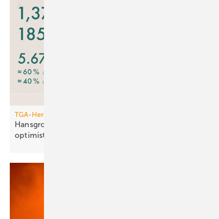
TGA-Hersteller
Hansgrohe: trotz leichtem Um­satz­rück­gang
opti­mis­tisch