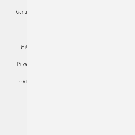
Gentner Verlag
Impressum
Karriere bei Gentner
Team
Mediaservice
Mitgliedschaften und Engagement
Newsletter
Privacy Manager
RSS-Feed
TGA+E abonnieren
TGA+E-WissensCheck
Veranstaltungen / Webinare
© 2026 TGA+E Fachplaner