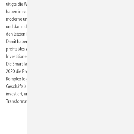
tätigte die Wilo Gruppe Investitionen auf Rekordniveau. Hermes: „Wir
haben im vergangenen Jahr knapp 155 Mio. Euro vor allem in eine
moderne und leistungsfähige Unternehmensinfrastruktur investiert
und damit den hohen Vorjahreswert nochmal um 24 % gesteigert. In
den letzten fünf Jahren haben wir über 560 Mio. Euro investiert.
Damit haben wir ein starkes Fundament für ein beschleunigtes,
profitables Wachstum gelegt.“ Sichtbarstes Zeichen dieser
Investitionen ist der komplette Neubau des Stammsitzes in Dortmund:
Die Smart Factory wird noch in diesem Jahr bezogen und mit Beginn
2020 die Produktion aufnehmen. Der Umzug in den neuen Office-
Komplex folgt im Januar 2020. Zudem wurden im abgelaufenen
Geschäftsjahr 66,3 Mio. Euro für Forschung und Entwicklung
investiert, unter anderem für die Umsetzung der digitalen
Transformation auf Produktebene.
www.wilo.de
Teilen
Link kopieren