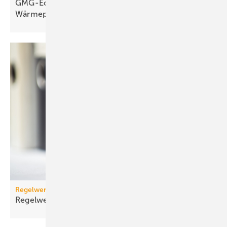
GMG-Eckpunkte: Es kommt jetzt auf
Wärmepumpen
an
Regelwerk
Regelwerk-Update für Februar
2026