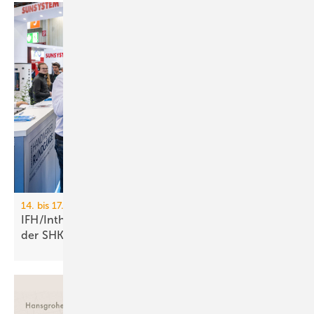
14. bis 17. April 2026, Nürnberg
IFH/Intherm: 400+ Aus­stel­ler zei­gen die Zu­kunft
der
SHK-Branche