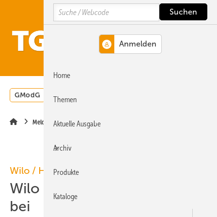
Springe
Springe
Springe
Search
auf
auf
auf
Hauptinhalt
Hauptmenü
SiteSearch
MENÜ
Home
GModG
Wärmepumpe
Heizungsförderung
Energ
Themen
Meldungen
Aktuelle Ausgabe
Archiv
Wilo / Handwerkermarke
Produkte
Wilo tritt Handwerkermarke
Kataloge
bei