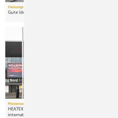
Heizungswende
Gute Ideen für den
Wärmepumpenhochlauf
Messenachlese
HEATEXPO 2025: Besucherplus und
internationales
Wachstum