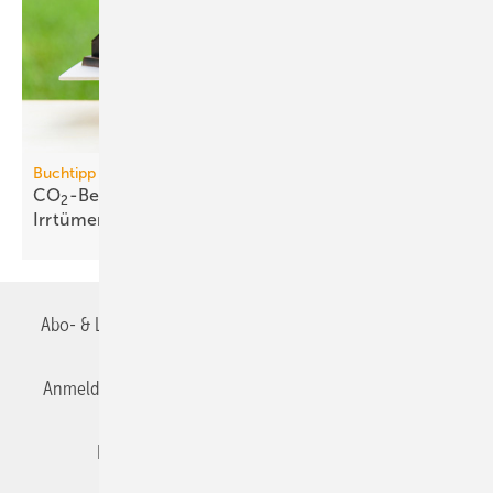
Buchtipp
CO
-Bepreisung: neues Buch wider­legt 5 zent­rale
2
Irr­tümer
Abo- & Leserservice
AGB
Alle Inhalte chronologisch
Anmelden
Anmeldung & Registrierung
Datenschutz
Editor's choice
E-Paper
Fachbeiträge