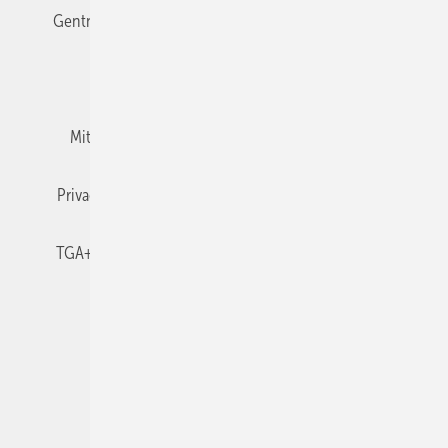
Gentner Verlag
Impressum
Karriere bei Gentner
Team
Mediaservice
Mitgliedschaften und Engagement
Newsletter
Privacy Manager
RSS-Feed
TGA+E abonnieren
TGA+E-WissensCheck
Veranstaltungen / Webinare
© 2026 TGA+E Fachplaner