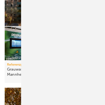
Referenzprojekt
Grauwassernutzung spart Frisch­was­ser in
Mann­heim