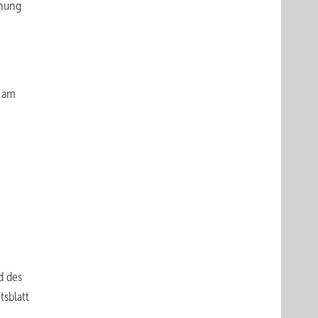
chung
t am
d des
sblatt