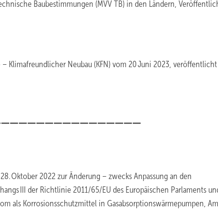
Technische Baubestimmungen (MVV TB) in den Ländern, Veröffentli
e – Klimafreundlicher Neubau (KFN) vom 20 Juni 2023, veröffentlich
_________________
m 28. Oktober 2022 zur Änderung – zwecks Anpassung an den
hangs III der Richtlinie 2011/65/EU des Europäischen Parlaments un
hrom als Korrosionsschutzmittel in Gasabsorptionswärmepumpen, Amt