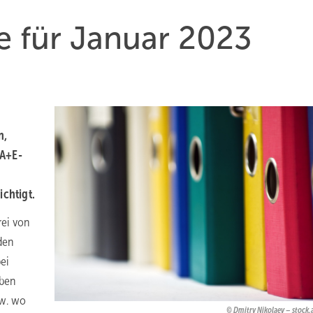
 für Januar 2023
n,
GA+E-
ichtigt.
rei von
den
ei
eben
zw. wo
Dmitry Nikolaev – stock