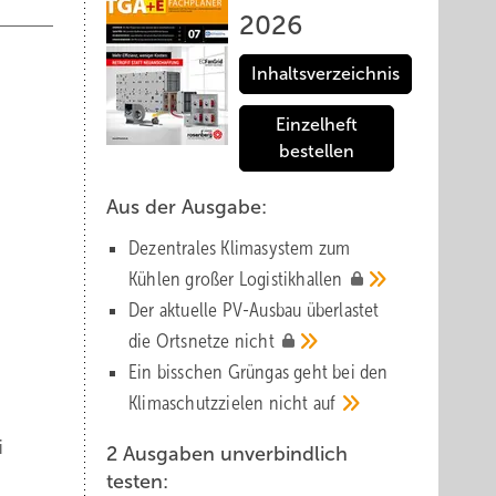
2026
Inhaltsverzeichnis
Einzelheft
bestellen
Aus der Ausgabe:
Dezentrales Klimasystem zum
Kühlen großer
Logistik­hallen
Der aktuelle PV-Ausbau über­lastet
die Orts­netze
nicht
Ein bisschen Grüngas geht bei den
Klima­schutz­zielen nicht
auf
i
2 Ausgaben unverbindlich
testen: