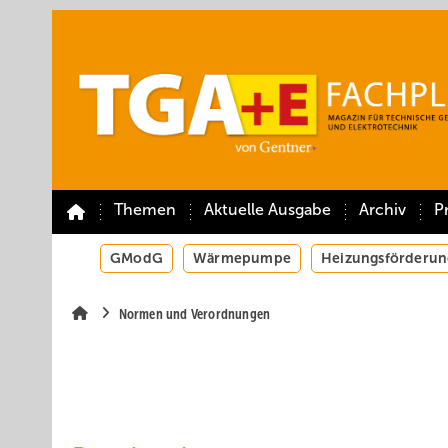
Springe
Springe
Springe
auf
auf
auf
Hauptinhalt
Hauptmenü
SiteSearch
Themen
Aktuelle Ausgabe
Archiv
P
GModG
Wärmepumpe
Heizungsförderun
Normen und Verordnungen