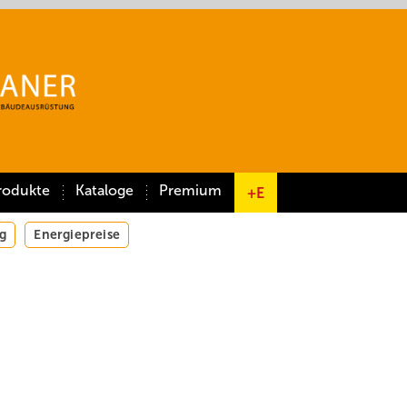
rodukte
Kataloge
Premium
+E
g
Energiepreise