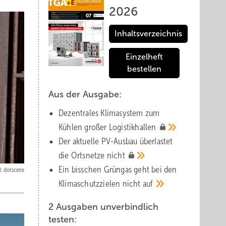
2026
Inhaltsverzeichnis
Einzelheft
bestellen
Aus der Ausgabe:
Dezentrales Klimasystem zum
Kühlen großer
Logistik­hallen
Der aktuelle PV-Ausbau über­lastet
die Orts­netze
nicht
Ein bisschen Grüngas geht bei den
d: dotscene
Klima­schutz­zielen nicht
auf
2 Ausgaben unverbindlich
testen: