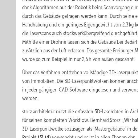
dank Algorithmen aus der Robotik beim Scanvorgang ein
durch das Gebäude getragen werden kann. Durch seine e
Handhabung und ein geringes Eigengewicht von 2,3 kg 
die Laserscans auch stockwerkübergreifend durchgeführt
Mithilfe einer Drohne lassen sich die Gebäude bei Bedarf
zusätzlich aus der Luft erfassen. Das gesamte Freiburger 
wurde so zum Beispiel in nur 2,5 h von außen gescannt.
Über das Verfahren entstehen vollständige 3D-Laserpun
von Immobilien. Die 3D-Laserpunktwolken können ansc
in jeder gängigen CAD-Software eingelesen und verwen
werden.
storz.architektur nutzt die erfassten 3D-Laserdaten in Ar
für seinen kompletten Workflow. Bernhard Storz: „Wir ha
3D-Laserpunktwolke sozusagen als ‚Mastergebäude‘ in 
Projekt
(3)
(4)
verwendet und es ist in allen Ebenen der