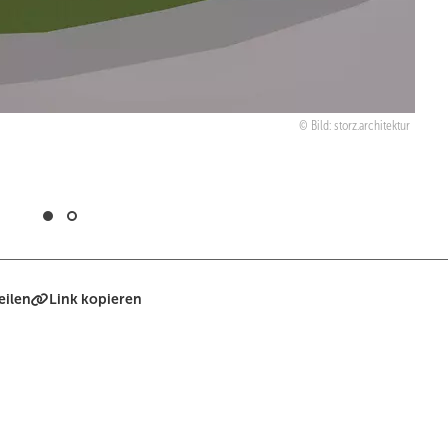
Bild: storz.architektur
eilen
Link kopieren