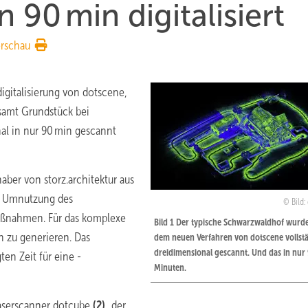
90 min digitalisiert
rschau
igitalisierung von dotscene,
 samt Grundstück bei
al in nur 90 min gescannt
haber von storz.architektur aus
die Umnutzung des
Bild:
ßnahmen. Für das komplexe
Bild 1 Der typische Schwarzwaldhof wurde
n zu generieren. Das
dem neuen Verfahren von dotscene vollst
dreidimensional gescannt. Und das in nur
ten Zeit für eine ­
Minuten.
Laserscanner dotcube
(2)
, der