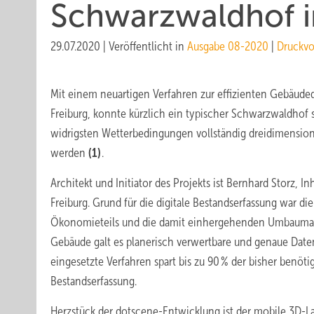
Schwarzwaldhof in 
29.07.2020
|
Veröffentlicht in
Ausgabe 08-2020
|
Druckvo
Mit einem neuartigen Verfahren zur effizienten Gebäuded
Freiburg, konnte kürzlich ein typischer Schwarzwaldhof
widrigsten Wetterbedingungen vollständig dreidimension
werden
(1)
.
Architekt und Initiator des Projekts ist Bernhard Storz, In
Freiburg. Grund für die digitale Bestands­erfassung war 
Ökonomieteils und die damit ein­hergehenden Umbauma
Gebäude galt es ­planerisch verwertbare und genaue Date
eingesetzte Verfahren spart bis zu 90 % der bisher benötig
Bestandserfassung.
Herzstück der dotscene-Entwicklung ist der mobile 3D-