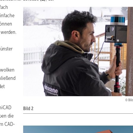
fach
infache
können
 werden.
Münster
ktwolken
hließend
det
Bil
chiCAD
Bild 2
ben die
dem CAD-