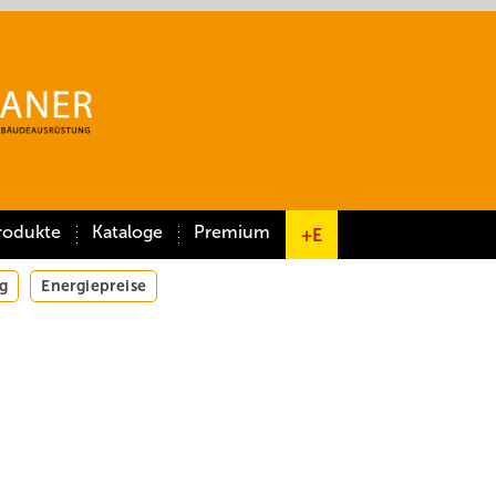
rodukte
Kataloge
Premium
+E
g
Energiepreise