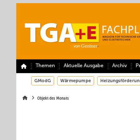
Springe
Springe
Springe
auf
auf
auf
Hauptinhalt
Hauptmenü
SiteSearch
Themen
Aktuelle Ausgabe
Archiv
P
GModG
Wärmepumpe
Heizungsförderun
Objekt des Monats