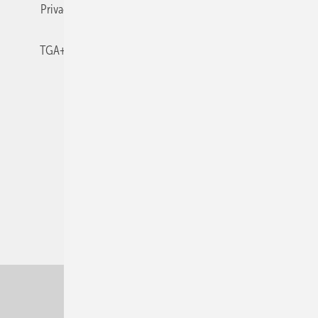
Privacy Manager
RSS-Feed
TGA+E abonnieren
TGA+E-WissensCheck
Veranstaltungen / Webinare
© 2026 TGA+E Fachplaner
Nach oben