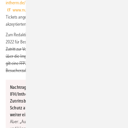
intherm.de/besucherzentrum/faq
und
www.nuernbergmesse.de/de/hygienekonzept
) und die auf den
Tickets angegebenen Namen müssen mit den Angaben auf den
akzeptierten G-Nachweisen übereinstimmen.
Zum Redaktionsschluss sah das Hygienekonzept mit Stand 20. März
2022 für Besucher vor:
„Besucher der IFH/Intherm haben mit 2G
Zutritt zur Veranstaltung. Besucher benötigen also einen Nachweis
über die Impfung oder Genesung. Auf dem gesamten Messegelände
gilt eine FFP2-Maskenpflicht. Es gibt keinerlei Beschränkung der
Besucherzahl.“
Nachtrag: Mit Stand 4. April 2022 gilt: „Für Besucher der
IFH/Intherm gibt es keine G-Regeln und
Zutrittsbeschränkungen. Die Maskenpflicht entfällt, zum
Schutz aller Messeteilnehmer gilt jedoch in den Messehallen
weiter eine Maskenempfehlung und ein Abstandsgebot.“
Aber:
„
Auf dem eigenen Messestand haben Aussteller Hausrecht