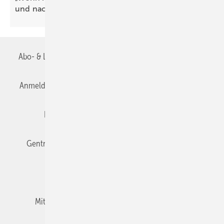
und
nachhaltiger“
Abo- & Leserservice
AGB
Alle Inhalte chronologisch
Anmelden
Anmeldung & Registrierung
Datenschutz
Editor's choice
E-Paper
Fachbeiträge
Gentner Verlag
Impressum
Karriere bei Gentner
Team
Mediaservice
Mitgliedschaften und Engagement
Newsletter