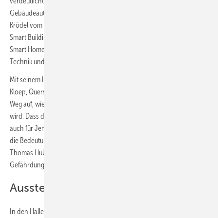
verdeutlicht die zunehmende Bedeutung der smarten
Gebäudeautomation für die TGA/SHK-Branche. Prof. Dr. Michael
Krödel vom Institut für Gebäudetechnologie IGT informiert rund um
Smart Building und Internet of Things. Günther Ohland, Experte der
Smart Home Initiative Deutschland, berichtet vom Nutzen smarter
Technik und liefert Fakten gegen Vorurteile.
Mit seinem Impulsvortrag Trendchance „Sauber bleiben!“ zeigt Arno
Kloep, Querschiesser Unternehmensberatung, dem Handwerk einen
Weg auf, wie Hygiene als Kernkompetenz zum neuen Geschäftsmodell
wird. Dass die Hygiene- und Gesundheitswelle im Bad kommt, steht
auch für Jens Wischmann vom VDS fest. In seinem Vortrag erläutert er
die Bedeutung für das SHK-Handwerk. Wichtiges Wissen liefert auch
Thomas Huber vom Fachverband Baden-Württemberg zum Thema
Gefährdungsanalyse bei Trinkwasser-Installationen.
Ausstellungsbereiche
In den Hallen 3A, 4A und 4 befinden sich die Ausstellungsbereiche