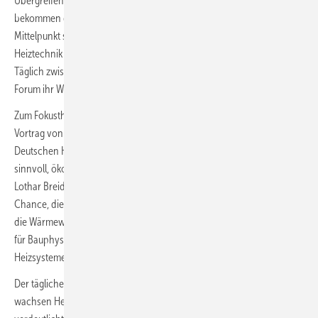
Übergreifendes Fachwissen, Inspirationen und Informationen
bekommen die Messbesucher im IFH/Intherm Forum (7.401). Im
Mittelpunkt stehen dabei die drei großen Fokusthemen der Messe:
Heiztechnik der Zukunft, smarte Gebäudeautomation und Hygiene.
Täglich zwischen 10:00 und 16:30 Uhr teilen Experten im IFH/Intherm
Forum ihr Wissen.
Zum Fokusthema Heiztechnik der Zukunft steht hier zum Beispiel der
Vortrag von Barbara Kaiser, Expertin des Bundesverbands der
Deutschen Heizungsindustrie (BDH), im Programm: „Energetisch
sinnvoll, ökologisch vorteilhaft – die Wärmepumpe im Bestand“. Dr.
Lothar Breidenbach, ebenfalls BDH, erläutert die Bedeutung und
Chance, die grüner Wasserstoff für den Wärmemarkt der Zukunft und
die Wärmewende bietet. Dr. Simon Schmidt vom Fraunhofer-Institut
für Bauphysik IBP berichtet von der Möglichkeit, im Sommer mit
Heizsystemen (auch mit Radiatoren) zu kühlen.
Der tägliche Vortrag zum Thema „Das vernetzte Gebäude: Wie
wachsen Heizung, Photovoltaik und Elektroauto zusammen“