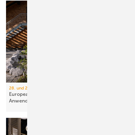
28. und 29. Oktober, Nürnberg
European Heat Pump Summit 2025: Trends und
An­wen­dun­gen