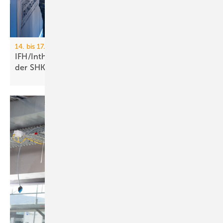
14. bis 17. April 2026, Nürnberg
IFH/Intherm: 400+ Aus­stel­ler zei­gen die Zu­kunft
der
SHK-Branche