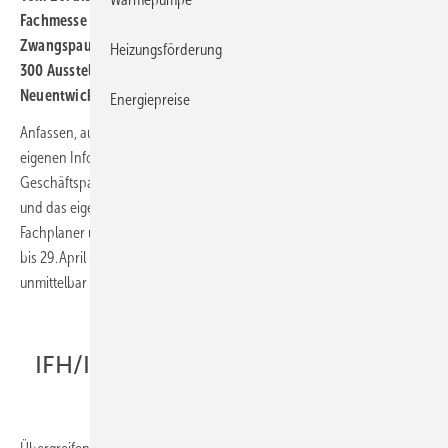
Fachmesse für Sanitär, Haus- und Gebäudetechnik, nach langer
Zwangspause der wichtigste Branchentreff in diesem Jahr. Gut
Heizungsförderung
300 Aussteller bieten einen Marktüberblick über
Neuentwicklungen, aktuelle Themen und Trends.
Energiepreise
Anfassen, ausprobieren und individuelle Fragen klären: Raus aus der
eigenen Informationsblase und wieder Kollegen und
Geschäftspartner treffen, Produkte und Branchentrends live erleben
und das eigene Wissen auf den neuesten Stand bringen. Handwerker,
Fachplaner und Energieberater können auf der IFH/Intherm vom 26.
bis 29. April 2022 neue Produkte und Lösungen der Aussteller wieder
unmittelbar kennenlernen.
IFH/Intherm Forum