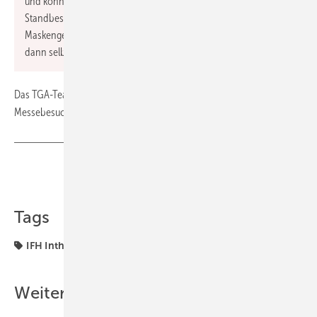
und können, wenn sie möchten, zum Schutz von
Standbesuchern und Standpersonal statt des allgemeinen
Maskengebots auf Maskenpflicht setzen, für deren Einhaltung sie
dann selbst verantwortlich sind.“
Das TGA-Team wünscht Ihnen einen erfolgreichen
Messebesuch.
www.ifh-intherm.de
Teilen
Link kopieren
Tags
IFH Intherm
Intherm
Messen
ifh
Weitere Inhalte