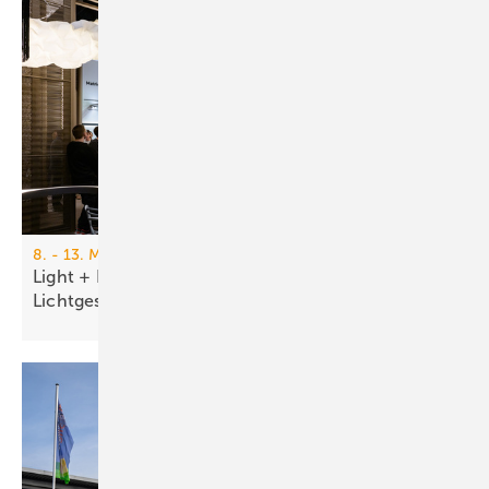
8. - 13. März 2026, Frankfurt am Main
Light + Building 2026: Di­gi­ta­li­sie­rung und
Licht­ge­stal­tung