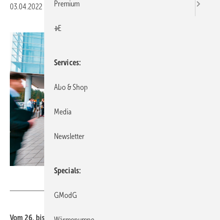
Premium
03.04.2022
|
Veröffentlicht in
Ausgabe 04-2022
|
Druckvorschau
+E
Services
Abo & Shop
Media
Newsletter
Specials
GHM / Stahl
GModG
Vom 26. bis 29. April 2022 ist die IFH/Intherm in Nürnberg,
Wärmepumpe