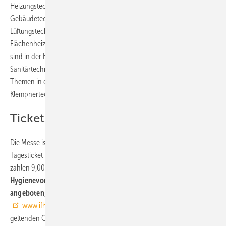
Heizungstechnik, Erneuerbare Energien sowie Haus- und
Gebäudetechnik. In Halle 5 liegt der Schwerpunkt auf Klima- und
Lüftungstechnik, Pumpen, MSR-Technik und Wasseraufbereitung.
Flächenheizung, Heizkörper, technische Armaturen und MSR-Technik
sind in der Halle 6 konzentriert. In den Hallen 7 und 7a stehen die
Sanitärtechnik (Bad) sowie Rohrsysteme im Mittelpunkt. Weitere
Themen in der Halle 7 sind zudem Software, Werkstatteinrichtung und
Klempnertechnik.
Tickets und Hygienekonzept
Die Messe ist Dienstag bis Freitag von 9:00 bis 18:00 Uhr geöffnet. Ein
Tagesticket kostet 19,00 Euro (Schüler, Auszubildende und Studenten
zahlen 9,00 Euro).
Wichtig: Aufgrund der geltenden
Hygienevorschriften wird 2022 kein Ticketverkauf vor Ort
angeboten
, Tickets sind ausschließlich online erhältlich:
www.ifh-intherm.de/tickets
. Ein Zutritt ist nur auf Basis der aktuell
geltenden Corona-Regelungen möglich (siehe:
www.ifh-