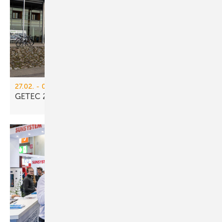
27.02. - 01.03.2026, Messe Freiburg
GETEC 2026: Bran­chen­treff­
Ge­bäu­de­tech­nik