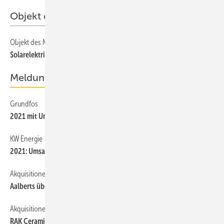
Objekt des Monats
Objekt des Monats 2022-04
Solarelektrisch beheiztes Wohngebäude
Meldungen
Grundfos
2021 mit Umsatz- und Gewinnrekord
KW Energie
2021: Umsatzzuwachs von 19 %
Akquisitionen
Aalberts übernimmt UWS
Akquisitionen
RAK Ceramics erwirbt Kludi