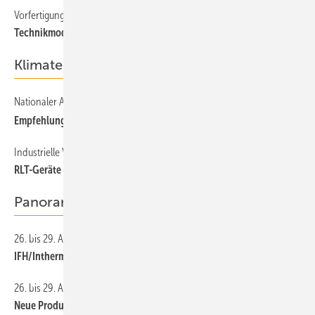
Vorfertigung
Technikmodule für Wärmepumpen
Klimatechnik
Nationaler Anhang zur DIN EN 16 798 Teil 1
Empfehlung für höhere Mindestraumluftfeuchte
Industrielle Vorfertigung
RLT-Geräte mit MSR-Technik ab Werk sparen Zeit und Energie
Panorama
26. bis 29. April 2022 in Nürnberg
IFH/Intherm 2022: Hier sammeln Sie neue Ideen
26. bis 29. April 2022 in Nürnberg
Neue Produkte: Aussteller-Ankündigungen zur IFH/Intherm 2022