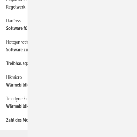
Regelwerk
Danfoss
Software für Hydraulischen Abgleich im Bestand
Hottgenroth
Software zur Ökobilanzierung im Gebäudesektor
Treibhausgasemissionen in Deutschland 2010 bis 2021
Hikmicro
Wärmebildkamera-Modul für Android-Smartphones
Teledyne Flir
Wärmebildkamera-Videoskope
Zahl des Monats, 2022-04