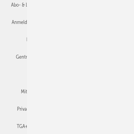
Abo- & Leserservice
AGB
Alle Inhalte chronologisch
Anmelden
Anmeldung & Registrierung
Datenschutz
Editor's choice
E-Paper
Fachbeiträge
Gentner Verlag
Impressum
Karriere bei Gentner
Team
Mediaservice
Mitgliedschaften und Engagement
Newsletter
Privacy Manager
RSS-Feed
TGA+E abonnieren
TGA+E-WissensCheck
Veranstaltungen / Webinare