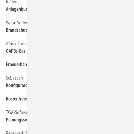
Reflex
Anlagenbuch nach VDI 2035
Weise Software
Brandschutzpläne digital erstellen
Afriso-Euro-Index
CAPBs-Basisgriff mit Datenlogger
Erneuerbare Energien 2021
Sebastian
Konfigurator für Sondermaßheizkörper
Kostenfreie Wetterdaten
TGA-Software
Planungssoftware für Trinkwassernetze: Hygiene im Programm
Regelwerk: Neuerscheinungen