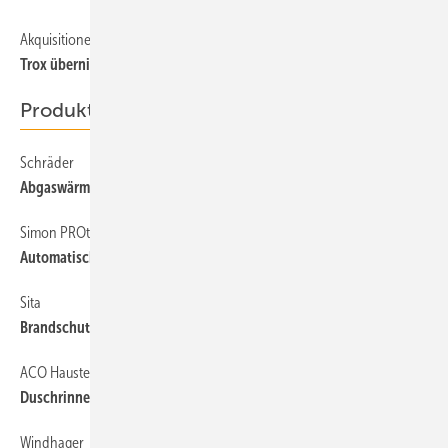
Akquisitionen
Trox übernimmt Sommer MSR GmbH
Produkte
Schräder
Abgaswärmerückgewinnung bei Biomasse-Heizkesseln
Simon PROtec Systems
Automatische und statische Rauchschürzen
Sita
Brandschutz-Rohrdurchführung für Flachdächer
ACO Haustechnik
Duschrinne mit Brandschutzausführung
Windhager