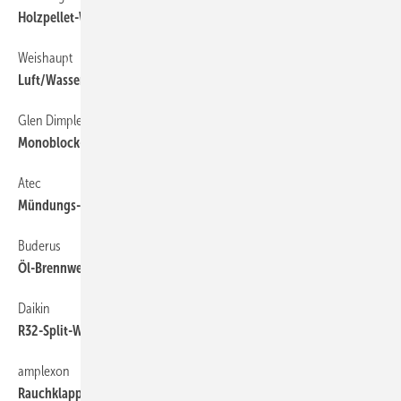
Holzpellet-Wärmepumpen-Hybrid-Heizsystem
Weishaupt
Luft/Wasser-Wärmepumpe bis 65 °C
Glen Dimplex
Monoblock-Wärmepumpe bis 35 kW
Atec
Mündungs-Set für historische Schornsteinköpfe
Buderus
Öl-Brennwert-Hybridsystem bis 25 kW
Daikin
R32-Split-Wärmepumpe bis 16 kW
amplexon
Rauchklappensteuerung mit BACnet