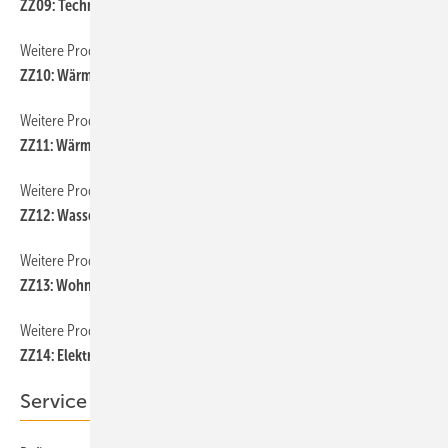
ZZ09: Technische Armaturen
Weitere Produkt-Meldungen
ZZ10: Wärmeerzeugung
Weitere Produkt-Meldungen
ZZ11: Wärmepumpe
Weitere Produkt-Meldungen
ZZ12: Wasseraufbereitung und Trinkwasserhygiene
Weitere Produkt-Meldungen
ZZ13: Wohnungslüftung
Weitere Produkt-Meldungen
ZZ14: Elektrotechnik
Service