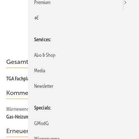
Premium
+E
Services
Abo & Shop
Gesamt-PDF der Ausgabe
Media
TGA Fachplaner 04/2022 als PDF
Newsletter
Kommentar
Specials
Wärmewende
Gas-Heizungs-Ausstieg muss kommen
GModG
Erneuerbare Energien
Wärmepumpe