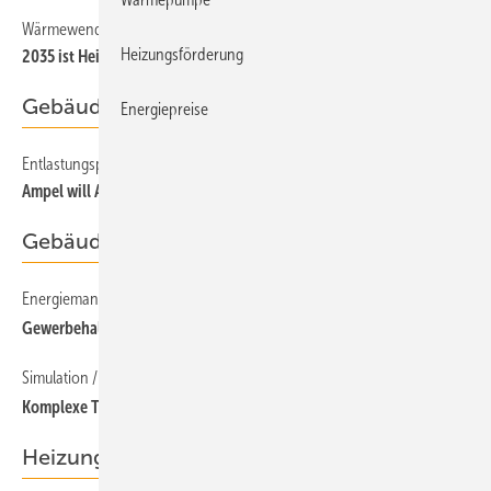
Wärmewende
Heizungsförderung
2035 ist Heizen ohne Öl und Gas möglich
Gebäudeenergiegesetz
Energiepreise
Entlastungspaket
Ampel will Ausstieg aus Öl- und Gas-Heizungen
Gebäudekonzepte
Energiemanagement
Gewerbehallen auf dem Weg zum Plusenergiegebäude 2.0
Simulation / Digitaler Zwilling
Komplexe TGA-Anlagen effizienter betreiben
Heizungstechnik