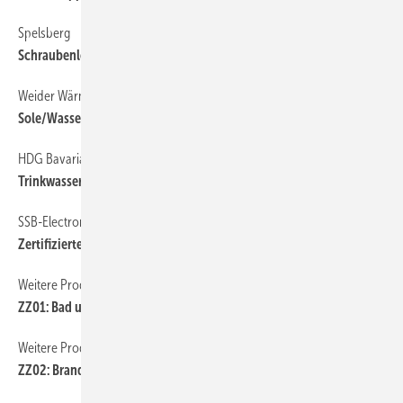
Spelsberg
Schraubenloser Funktionserhalt
Weider Wärmepumpen
Sole/Wasser-Wärmepumpe bis 70 °C Vorlauftemperatur
HDG Bavaria
Trinkwasser-Wärmepumpe
SSB-Electronic
Zertifizierte Brandschutzkabel
Weitere Produkt-Meldungen
ZZ01: Bad und öffentlicher Sanitärraum
Weitere Produkt-Meldungen
ZZ02: Brandschutz