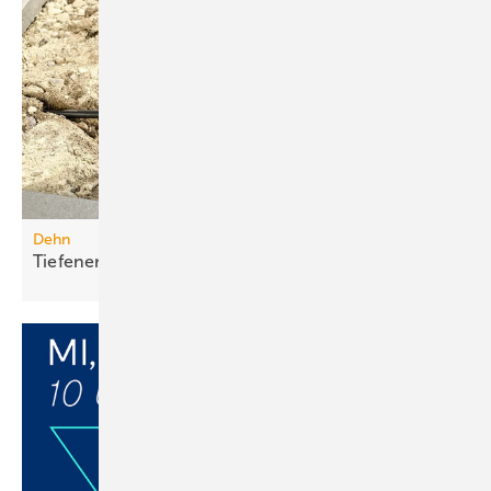
Dehn
Tiefenerder-Set für die
Nachrüstung