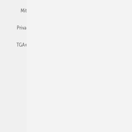
Mitgliedschaften und Engagement
Newsletter
Privacy Manager
RSS-Feed
TGA+E abonnieren
TGA+E-WissensCheck
Veranstaltungen / Webinare
© 2026 TGA+E Fachplaner