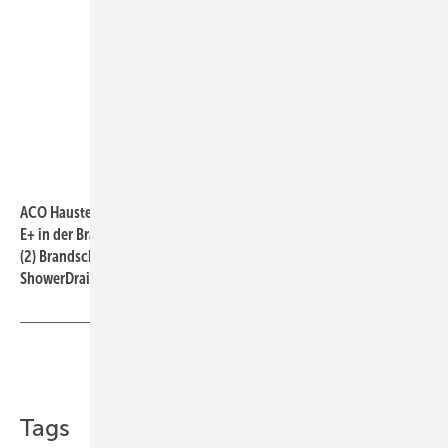
ACO Haustechnik
ACO Haustechnik: Bestandteile der Duschrinne ACO ShowerDrain
E+ in der Brandschutzausführung: (1) Glockengeruchverschluss,
(2) Brandschutzeinsatz mit Intumeszenzmasse, (3) ACO
ShowerDrain Ablaufkörper, (4) ACO ShowerDrain E+, (5) ACO Fit-in.
Teilen
Link kopieren
Tags