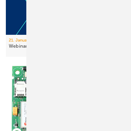
21. Januar, 10 Uhr, online
Webinar: Leh­ren aus
Brand­fäl­len