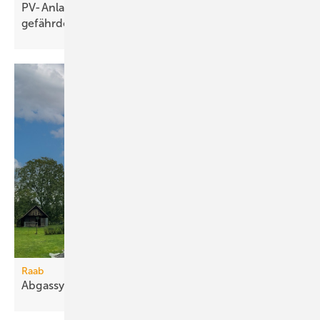
PV-Anlagen auf In­dus­trie­dä­chern: Si­cher­heit
ge­fähr­det?
Raab
Abgassystem für bis zu 6,5 m freie
Auskragung