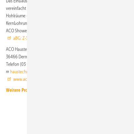
Das Einbauset erlaubt nicht nur eine Deckendicke ab 100 mm, es
vereinfacht durch das mörtellose Verschließen der verbliebenen
Hohlräume – nach dem Einsetzen des Bodenablaufs in eine
Kernbohrung – auch die Montage. Die Brandschutznachweise für die
ACO ShowerDrain E+ sind der
abZ. Z-19.17-2181
und der
aBG: Z-19.53-2461
zu entnehmen.
ACO Haustechnik
36466 Dermbach
Telefon (03 69 65) 81 90
haustechnik@aco.com
www.aco-haustechnik.de
Weitere Produkt-Meldungen zum Thema Brandschutz