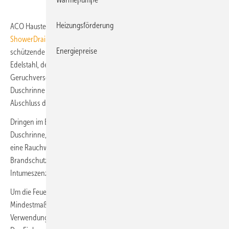
Heizungsförderung
ACO Haustechnik bietet die Edelstahl-Duschrinne
ACO
ShowerDrain E+
als zweiteilige Brandschutzausführung an. Die
Energiepreise
schützende Technik befindet sich im Brandschutzablaufkörper aus
Edelstahl, der mit einem herausnehmbaren Brandschutz-
Geruchverschluss ausgestattet ist. Die bodenebene Design-
Duschrinne hat hier die Funktion eines Aufsatzstücks und wird nach
Abschluss der Mörtelarbeiten installiert.
Dringen im Brandfall Rauch und Hitze in den Ablaufkörper der
Duschrinne, verhindert in den ersten Minuten die Sperrwasservorlage
eine Rauchweiterleitung. Ab Temperaturen über 150 °C verschließt die
Brandschutzkartusche durch die sich ausdehnende
Intumeszenzmasse den Stutzen des Ablaufkörpers.
Um die Feuerwiderstandsklassen R30 bis R120 zu erfüllen, sind
Mindestmaße für Deckendicken zur berücksichtigen: 100 mm bei
Verwendung des Einbausets ACO Fit-in und 150 mm ohne ACO Fit-in.