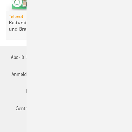
Telenot
Redundante Meldungsübertragung für Einbruch-
und
Brand­melde­systeme
Abo- & Leserservice
AGB
Alle Inhalte chronologisch
Anmelden
Anmeldung & Registrierung
Datenschutz
Editor's choice
E-Paper
Fachbeiträge
Gentner Verlag
Impressum
Karriere bei Gentner
Team
Mediaservice