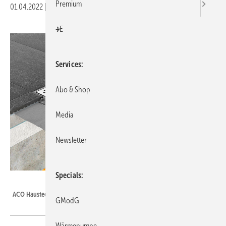
Premium
01.04.2022
|
Veröffentlicht in
Ausgabe 04-2022
|
Druckvorschau
+E
Services
Abo & Shop
Media
Newsletter
Specials
ACO Haustechnik
ACO Haustechnik: ACO ShowerDrain mit aktivierter Brandschutzkartusche.
GModG
Wärmepumpe