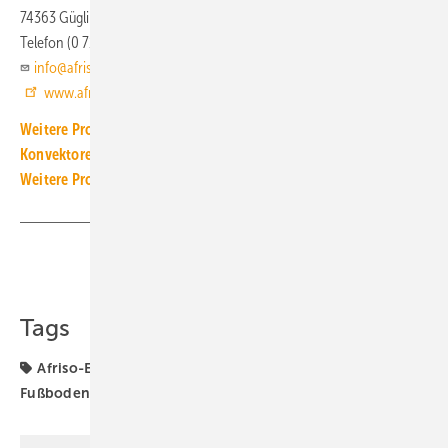
74363 Güglingen
Telefon (0 71 35) 10 20
info@afriso.de
www.afriso.de
Weitere Produkt-Meldungen zum Thema Heiz- und Kühlflächen,
Konvektoren
Weitere Produkt-Meldungen zum Thema Technische Armaturen
Teilen
Link kopieren
Tags
Afriso-Euro-Index
Flächenheizung
Fußbodenheizung
Heizkreisverteiler
Produkte