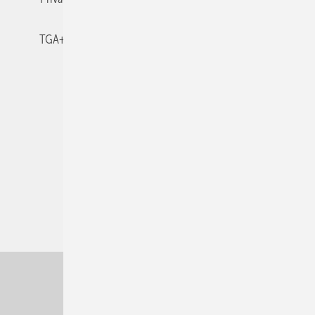
TGA+E-WissensCheck
Veranstaltungen / Webinare
© 2026 TGA+E Fachplaner
Nach oben