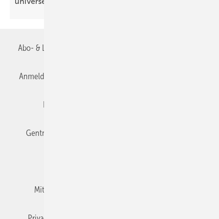
uni­ver­sell
Abo- & Leserservice
AGB
Alle Inhalte chronologisch
Anmelden
Anmeldung & Registrierung
Datenschutz
Editor's choice
E-Paper
Fachbeiträge
Gentner Verlag
Impressum
Karriere bei Gentner
Team
Mediaservice
Mitgliedschaften und Engagement
Newsletter
Privacy Manager
RSS-Feed
TGA+E abonnieren