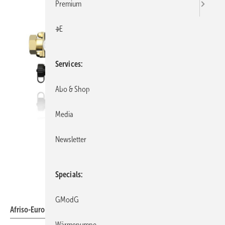
Premium
+E
Services
Abo & Shop
Media
Newsletter
Specials
Afriso-Euro-Index
GModG
Afriso-Euro-Index: Heizkreisverteiler ProCalida MC 1.
Wärmepumpe