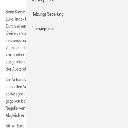
Beim Kunststoff-Heizkreisverteiler
ProCalida MC 1
von Afriso-
Heizungsförderung
Euro-Index begrenzt ein Doppelkammersystem den Wärmeverlust.
Durch einen großen Querschnitt kann er zwei bis zwölf Heiz-/Kühl-
Energiepreise
Kreise versorgen. Ausgelegt ist ProCalida MC 1 für die Verteilung von
Heizungs- und Kühlwasser nach VDI 2035 oder Wasser-Glykol-
Gemischen in geschlossenen Systemen. Der Verteiler wird
vormontiert, dichtheitsgeprüft und komplett anschlussfertig
ausgeliefert. Der vierteilige Wandhalter lässt sich frei platzieren und
der Abstand zur Vorlauf- bzw. Rücklaufleitung nach Bedarf einstellen.
Die Schaugläser der Durchflussmesser können aufgrund einer
speziellen Ventiltechnik unter vollem Systemdruck gereinigt werden,
sodass jederzeit eine gute Ablesbarkeit des eingestellten Werts
gegeben ist. Optional ist eine Produktvariante mit dem dynamischen
Regulierventil Vario-DP für einen automatischen Hydraulischen
Abgleich erhältlich.
Afriso-Euro-Index