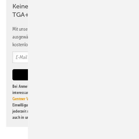
Keine Zeit? Kein Problem mit dem
TGA+E Newsletter!
Mit unserem Newsletter erhalten Sie regelmäßig von uns
ausgewählte Informationen und Neuigkeiten, gebündelt und
kostenlos direkt ins Postfach.
Bei Anmeldung zu diesem Newsletter bin ich damit einverstanden, über
interessante Verlags- und Online-Angebote
der Marken der Alfons W.
Gentner Verlag GmbH & Co. KG
informiert zu werden. Diese
Einwilligung kann ich jederzeit widerrufen und eine Abmeldung ist
jederzeit möglich. Informationen zum Umgang mit Daten finden Sie
auch in unserer
Datenschutzerklärung
.