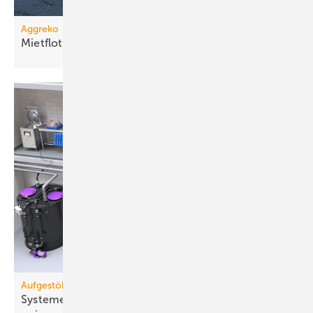
Aggreko
Mietflotte um Dampfkessel
erweitert
Aufgestöbert
Systeme für die TGA+E: wirt­schaft­lich, steck­bar,