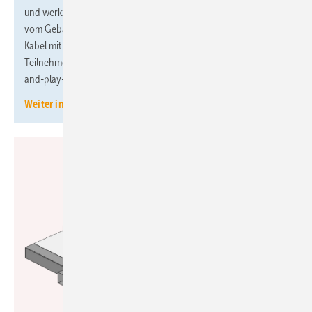
und werkzeuglos ausgeführt werden kann. Das System reicht
vom Gebäudeverteiler mit Patchfeld über vorkonfektionierte
Kabel mit LC/APC-Steckern bis zu Aufputz- und Unterputz-
Teilnehmeranschlüssen. Alle Komponenten sind für eine Plug-
and-play-Installation ausgelegt.
Weiter informieren