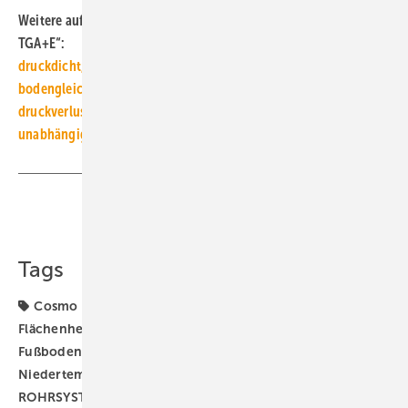
Weitere aufgestöbert-Beiträge aus der Reihe „Systeme für die
TGA+E“:
druck­dicht, hy­gie­nisch, norm­ge­recht
bo­den­gleich, öko­lo­gisch, teil­bar
druck­ver­lust­arm, kom­pakt, ska­lier­bar
unab­hängig, pha­sen­ver­schien­bar, ver­netzt
Teilen
Link kopieren
Tags
Cosmo
Fettabscheider
Flachheizkörper
Flächenheizung
Flächentemperierung
Fußbodenheizung
Heizkörper
Kaiser
Kessel AG
Niedertemperatur-Heizkörper
Pressfitting
ROHRSYSTEM
Schütz Energy Systems
Viega