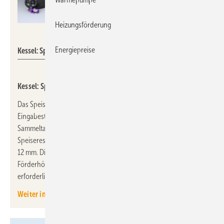
Heizungsförderung
Kessel
Energiepreise
Kessel: Speisereste-Entsorgung in einer gewerblichen Küche.
Kessel: Speisereste-Sammelsystem für gewerbliche Küchen
Das Speisereste-Sammelsystem von Kessel besteht aus der
Eingabestation EasyCollect und dem geruchsdichten PE-
Sammeltank EasyStore. Die Eingabestation zerkleinert knapp 30 l
Speisereste in weniger als 1 min auf eine Partikelgröße von
12 mm. Die integrierte Pumpe fördert das Material über bis zu 5 m
Förderhöhe und 30 m Leitungslänge, ein Gefälle ist nicht
erforderlich.
Weiter informieren