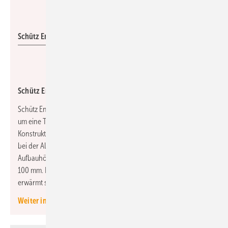
Schütz
Schütz Energy Systems: Airconomy-Trockensystemaufbau.
Schütz Energy Systems: Trockenbau-Raumklimalösung
Schütz Energy Systems hat seine Raumklimalösung Airconomy
um eine Trockenbau-Variante erweitert. Mit einem
Konstruktionsgewicht von etwa 33 kg/m² eignet sich das System
bei der Altbau-Sanierung auch für Holzbalkendecken. Die
Aufbauhöhe inklusive aller Lüftungskomponenten liegt bei
100 mm. Da die Heizmasse geringer ist als beim Nassestrich,
erwärmt sich ein Raum schneller.
Weiter informieren