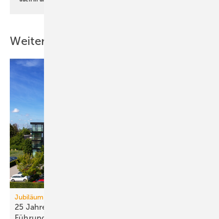
Weitere Inhalte
Jubiläum
25 Jahre Schweitzer-Chemie und an­ste­hen­der
Füh­rungs­wech­sel