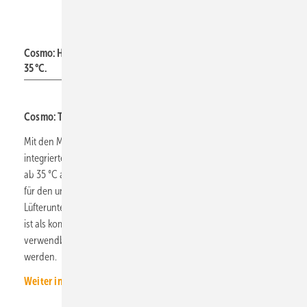
Cosmo
Cosmo: Heizkörper E1, E2 und E3 für Vorlauftemperaturen ab
35 °C.
Cosmo: Tieftemperatur-Heizkörper mit integrierten Lüftern
Mit den Modellen E1, E2 und E3 bietet Cosmo drei Heizkörper mit
integrierten Lüftern ab 25 dB(A) für niedrige Vorlauftemperaturen
ab 35 °C an. Der Cosmo E1 bietet 6 Anschlussvarianten und ist
für den universellen Einsatz ausgelegt. Der E2 passt die
Lüfterunterstützung automatisch an den Wärmebedarf an. Der E3
ist als kompakter Gebläsekonvektor zum Heizen und Kühlen
verwendbar und kann an Wand, Decke oder Boden montiert
werden.
Weiter informieren