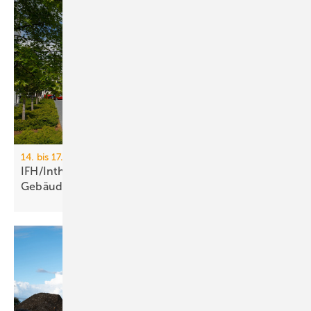
14. bis 17. April 2026, Messe Nürnberg
IFH/Intherm 2026: Sanitär-, Haus- und
Ge­bäu­de­tech­nik