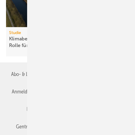
Studie
Klimabelastung durch Rechen­zent­ren: Euro­pas
Rolle für „Green
AI“
Abo- & Leserservice
AGB
Alle Inhalte chronologisch
Anmelden
Anmeldung & Registrierung
Datenschutz
Editor's choice
E-Paper
Fachbeiträge
Gentner Verlag
Impressum
Karriere bei Gentner