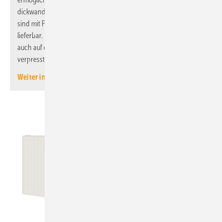
dickwandige verzinkte Stahlrohre ohne Gewindeschneiden. Sie
sind mit Pressanschlüssen in den Dimensionen ½″ bis 2″
lieferbar. Durch eine erweiterte DVGW-Zertifizierung können sie
auch auf dickwandige Edelstahlrohre verschiedener Werkstoffe
verpresst werden.
Weiter informieren