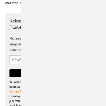
Wärmepumpen-Heizkörper
Keine Zeit? Kein Problem mit dem
TGA+E Newsletter!
Mit unserem Newsletter erhalten Sie regelmäßig von uns
ausgewählte Informationen und Neuigkeiten, gebündelt und
kostenlos direkt ins Postfach.
Bei Anmeldung zu diesem Newsletter bin ich damit einverstanden, über
interessante Verlags- und Online-Angebote
der Marken der Alfons W.
Gentner Verlag GmbH & Co. KG
informiert zu werden. Diese
Einwilligung kann ich jederzeit widerrufen und eine Abmeldung ist
jederzeit möglich. Informationen zum Umgang mit Daten finden Sie
auch in unserer
Datenschutzerklärung
.