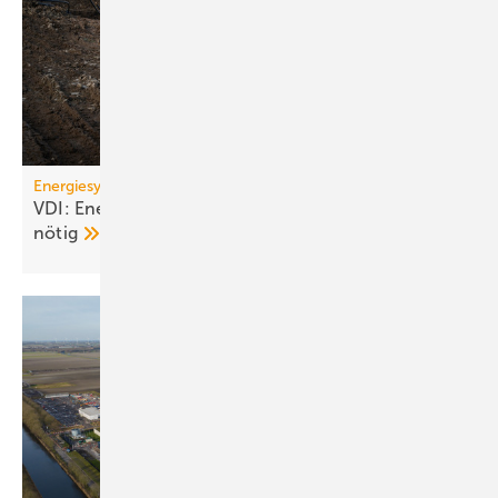
Energiesystem Deutschland
VDI: Energiewende ge­fähr­det – Kurs­kor­rek­tu­ren
nötig