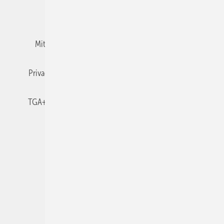
Team
Mediaservice
Mitgliedschaften und Engagement
Newsletter
Privacy Manager
RSS-Feed
TGA+E abonnieren
TGA+E-WissensCheck
Veranstaltungen / Webinare
© 2026 TGA+E Fachplaner