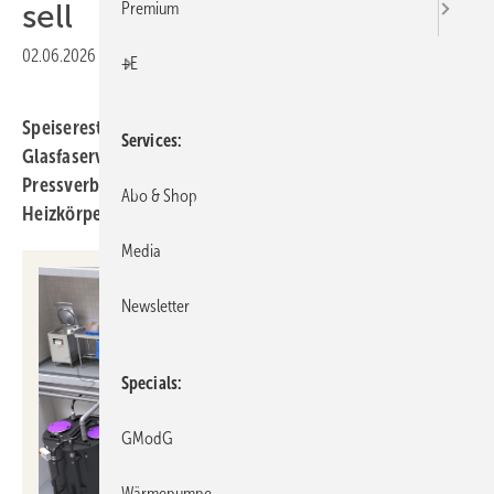
sell
Premium
02.06.2026
|
Druckvorschau
+E
Speisereste-Sammelsystem, steckbare
Services
Glasfaserverkabelung, Trockenbau-Raumklimalösung,
Pressverbinder-Übergangsstücke, Tieftemperatur-
Abo & Shop
Heizkörper mit Lüftern.
Media
Newsletter
Specials
GModG
Wärmepumpe