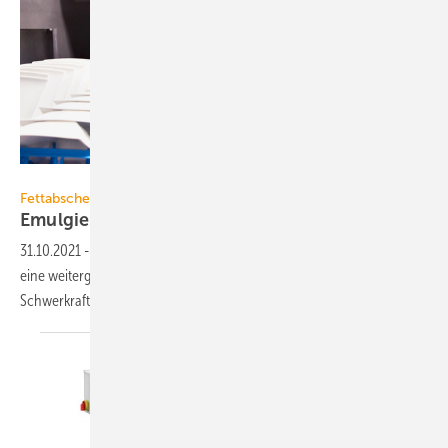
MEIKO
Fettabscheidung
Emulgierte Fette und Öle
zurückhalten
31.10.2021
-
Sind emulgierte Öle und Fette zurückzuhalten, kommt u.a.
eine weitergehende Abwasserbehandlung in Kombination mit einem
Schwerkraftfettabscheider
infrage.