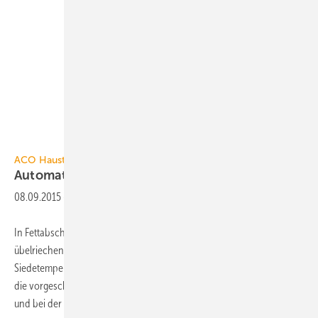
ACO Haustechnik
ACO Haustechnik
Automatische
Geruchsneutralisation
08.09.2015
-
In Fettabscheidern entstehen durch mikrobielle Abbauprozesse
übelriechende Fettsäuren. Hoher Dampfdruck und niedrige
Siedetemperaturen lassen sie von Wasser in Gas übergehen. Durch
die vorgeschriebene Entlüftung der Fettabscheider über das Dach
und bei der mindestens einmal
monatlich...