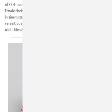
ACO Haustechnik hat mit LipuSmart die Funktionen von
Fettabscheider, Probeentnahme und Hebeanlage mit Lufteinperlung
in einem steckerfertigen Gerät mit zentraler Gesamtanlagensteuerung
vereint. So müssen nicht mehr mehrere Komponenten zeitaufwendig
und fehleranfällig kombiniert und
aufeinander...