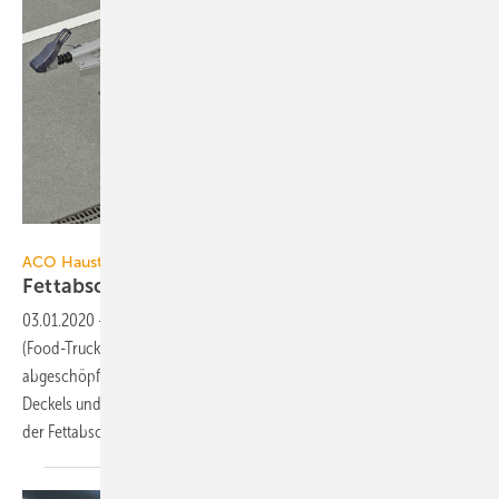
Bild: ACO Haustechnik
ACO Haustechnik
Fettabscheider für mobilen
Einsatz
03.01.2020
-
Fettabscheider, die an mobilen Zubereitungsstationen
(Food-Truck, Grillwagen etc.) zum Einsatz kommen, müssen täglich
abgeschöpft werden. Das geht in der Regel nicht ohne Öffnen des
Deckels und damit nicht ohne Geruchsbelästigung. Das Problem löst
der Fettabscheider LipuMobil-P 0.8 von
ACO...