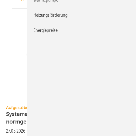
Heizungsförderung
Energiepreise
1A Edelstahl
Aufgestöbert
Systeme für die TGA+E: druck­dicht, hy­gie­nisch,
norm­ge­recht
27.05.2026
-
Aufklappbare Ringraumdichtung, PV-Montagesystem für