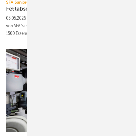
SFA Sanibroy
Fettabscheider zur
Freiaufstellung
03.05.2026
-
Die Fettabscheider-Serie Sanigrease S (Freiaufstellung)
von SFA Sanibroy bietet 5 Ausbaustufen und 5 Nenngrößen für 50 bis
1500 Essensportionen pro
Tag.
ACO Haustechnik