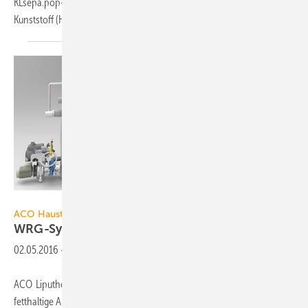
KLsepa.pop-Fettabscheider bis NS 15 werden aus schlagzähem
Kunststoff (HD-PE) mit einer Wandstärke bis
14...
ACO Haustechnik
ACO Haustechnik
WRG-System für
Fettabscheider
02.05.2016
-
ACO Liputherm ist eine Wärmerückgewinnungsanlage, die speziell für
fetthaltige Abwässer aus gewerblichen Küchen und damit zur