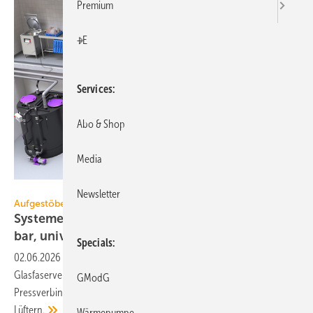
Premium
+E
Services
Abo & Shop
Media
Kessel
Newsletter
Aufgestöbert
Systeme für die TGA+E: wirt­schaft­lich, steck­
bar,
uni­ver­sell
Specials
02.06.2026
-
Speisereste-Sammelsystem, steckbare
Glasfaserverkabelung, Trockenbau-Raumklimalösung,
GModG
Pressverbinder-Übergangsstücke, Tieftemperatur-Heizkörper mit
Lüftern.
Wärmepumpe