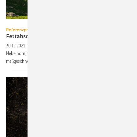
ACO Haustechnik / Peter-Paul Martin
Referenzprojekt
Fettabscheider für Schutzhütte am
Nebelhorn
30.12.2021
-
Im Edmund-Probst-Haus, eine Schutzhütte am
Nebelhorn, wurde im Rahmen einer Sanierung eine
maßgeschneiderte Fettabscheider-Anlage
installiert.