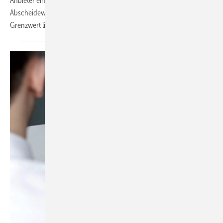
Anbieter ein unschlagbares Preis-Leistungsverhältnis. Mit
Abscheidewerten von 15 mg/l Schadstoffe gemäß EN 1825 – der
Grenzwert liegt bei 25 mg/l – lieferten sie
zudem...