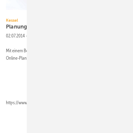
Bild: Kessel
Kessel
Planungstool für
Fettabscheider
02.07.2014
-
Mit einem Berechnungsmodul für Fettabscheider hat Kessel sein
Online-Planungstool SmartSelect auf
https://www.kessel.com/service/smartselect-design-assistant