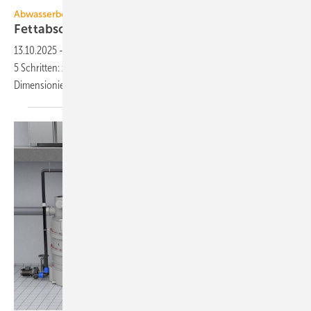
Abwasserbehandlung
Fettabscheider pla­nen in 5
Schrit­ten
13.10.2025
-
Fettabscheidern planen, auslegen und installieren in
5 Schritten: zentrale Anwendungsaspekte, normgerechte
Dimensionierung und Anforderungen an die
Aufstellung.