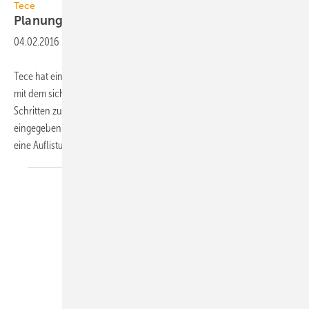
Tece
Planungs-Tool für
Fettabscheider
04.02.2016
-
Tece hat einen Online-Konfigurator (tecesepa.tece.de) bereitgestellt,
mit dem sich eine Fettabscheider-Anlage vom Typ Tecesepa S in vier
Schritten zusammenstellen lässt: Zunächst wird die Nenngröße
eingegeben. Ist sie nicht bekannt, wird sie vom Konfigurator durch
eine Auflistung
des...