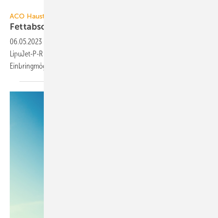
ACO Haustechnik
ACO Haustechnik
Fettabscheider in
Segmentbauweise
06.05.2023
-
Der in Segmentbauweise erstellte Fettabscheider
LipuJet-P-R von ACO Haustechnik meistert beengte
Einbringmöglichkeiten und
Betriebsveränderungen.