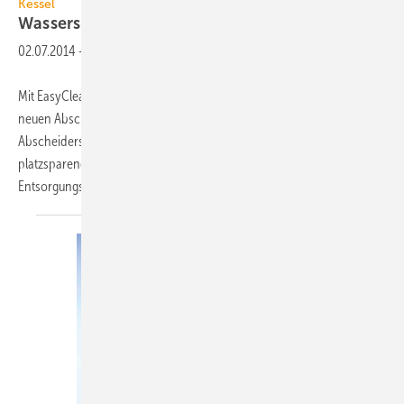
Kessel
Wassersparender
Fettabscheider
02.07.2014
-
Mit EasyClean hat Kessel seine Fettabscheider optimiert. Bei dem
neuen Abscheider wurde die komplette Technik in den Behälter des
Abscheiders integriert. Dadurch ist er sehr kompakt und kann
platzsparend direkt an der Wand aufgestellt werden. Die gesamte
Entsorgungstechnik befindet sich
auf...