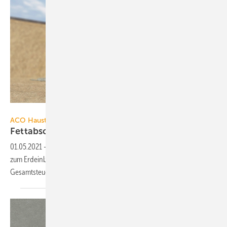
ACO Haustechnik
ACO Haustechnik
Fettabscheider mit
Pumpstation
01.05.2021
-
ACO LipuLift von ACO Haustechnik ist ein Fettabscheider
zum Erdeinbau mit integrierter Probennahme, Pumpstation und
Gesamtsteuerung.