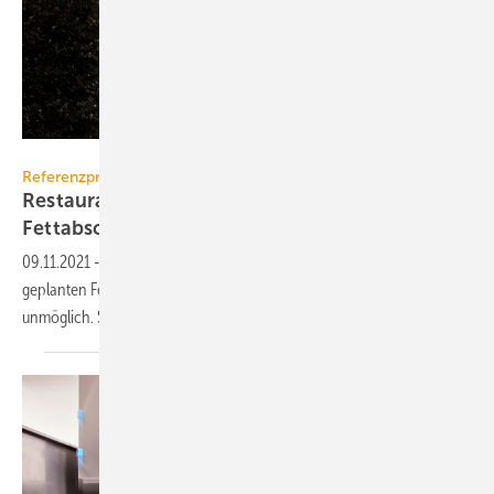
Christian Geisselmann
Referenzprojekt Kessel
Restaurantküche: Individuell geplante
Fettabscheider-Anlage
09.11.2021
-
Die Geologie machte den Erdeinbau der schon
geplanten Fettabscheider-Anlage für eine Restaurantküche
unmöglich. So sieht die Alternativlösung
aus.