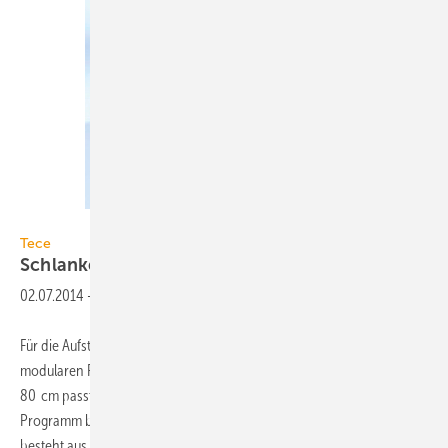
Bild: Tece
Tece
Schlanke
Fettabscheider
02.07.2014
-
Für die Aufstellung bei beengten Platzverhältnissen hat Tece den
modularen Fettabscheider Tecesepa S entwickelt. Mit einer Breite von
80 cm passt das Tecesepa-S-Programm durch nahezu jede Tür. Das
Programm basiert auf einem dreistufigen Baukasten. Die erste Stufe
besteht aus dem
Fettabscheider...