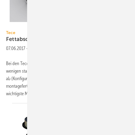
Tece
Tece
Fettabscheider aus wenigen
Modulen
07.06.2017
-
Bei den Tecesepa-S-Fettabscheidern deckt ein Modulsystem mit nur
wenigen standardisierten Bauteilen über 80 % der Anwendungsfälle
ab (Konfigurator auf: tecesepa.tece.de). Die Module werden
montagefertig angeliefert – und erst im Keller zusammengefügt. Das
wichtigste Modul ist der
Grundkörper...