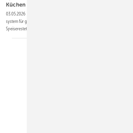
Küchen
03.05.2026
-
Kessel bietet ein ge­schlosse­nes Speise­reste-Sammel­
system für ge­werb­liche Küchen als wirtschaftliche Alter­na­tive zur
Speise­reste­tonne
an.
SFA Deutschland