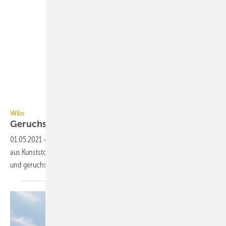
Wilo SE
Wilo
Geruchsfreie
Fettabscheidung
01.05.2021
-
Die Fettabscheider Wilo-Separator Geo, Mono und Modu
aus Kunststoff lassen sich durch integrierte Rührwerke rückstandslos
und geruchsfrei
entleeren.