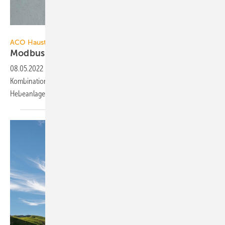
ACO Haustechnik
ACO Haustechnik
Modbus-Schnittstelle für Abscheider
LipuSmart
08.05.2022
-
ACO Haustechnik bietet für den LipuSmart – eine
Kombination von Fettabscheider, Probennahmeeinrichtung und
Hebeanlage – eine Modbus-Schnittstelle
an.