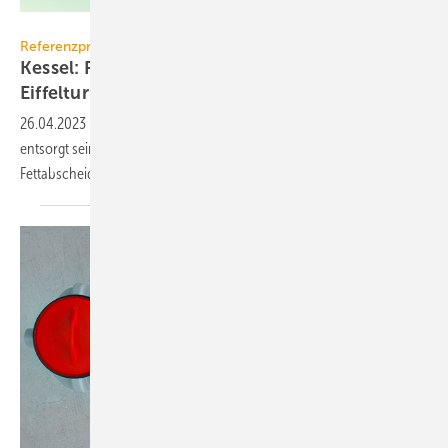
Iakov Kalinin - stock.adobe.com
Referenzprojekt
Kessel: Fettabscheider für Restaurant im
Eiffelturm
26.04.2023
-
Das Restaurant „Madame Brasserie“ im Eiffelturm
entsorgt seine fetthaltigen Abwässer über eine individuell angefertigte
Fettabscheideranlage von
Kessel.