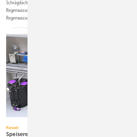
Schrägdächer, freistehender Fettabscheider,
Regenwasserbehandlung für Mischflächen, digital gesteuerte
Regenwassernutzung.
Kessel
Kessel
Speisereste-Sammelsystem für gewerbliche