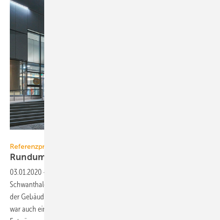
Bild: HBB, Sven Otte Fotografie
Referenzprojekt Kessel
Rundum-Entwässerung im
Einkaufszentrum
03.01.2020
-
Für das Münchener Einkaufszentrum „Forum
Schwanthalerhöhe“ mit umfang­reichem Gastronomieangebot wurde
der Gebäudekern einer bestehenden ­Immobilie neu gegliedert. Dazu
war auch eine Neuorganisation und Erweiterung der