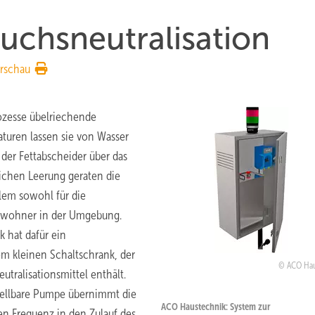
uchsneutralisation
rschau
ozesse übelriechende
turen lassen sie von Wasser
der Fettabscheider über das
ichen Leerung geraten die
em sowohl für die
Anwohner in der Umgebung.
 hat dafür ein
em kleinen Schaltschrank, der
ACO Hau
tralisationsmittel enthält.
tellbare Pumpe übernimmt die
ACO Haustechnik: System zur
gen Frequenz in den Zulauf des