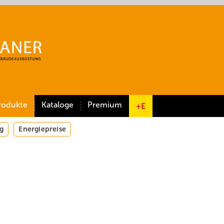
rodukte
Kataloge
Premium
+E
g
Energiepreise