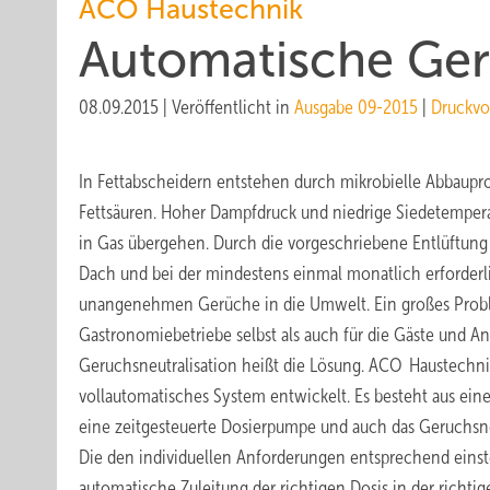
ACO Haustechnik
Automatische Ger
08.09.2015
|
Veröffentlicht in
Ausgabe 09-2015
|
Druckvo
In Fettabscheidern entstehen durch mikrobielle Abbaupr
Fettsäuren. Hoher Dampfdruck und niedrige Siedetempera
in Gas übergehen. Durch die vorgeschriebene Entlüftung 
Dach und bei der mindestens einmal monatlich erforderl
unangenehmen Gerüche in die Umwelt. Ein großes Probl
Gastronomiebetriebe selbst als auch für die Gäste und 
Geruchsneutralisation heißt die Lösung. ACO Haustechnik
vollautomatisches System entwickelt. Es besteht aus ein
eine zeitgesteuerte Dosierpumpe und auch das Geruchsneu
Die den individuellen Anforderungen entsprechend eins
automatische Zuleitung der richtigen Dosis in der richti