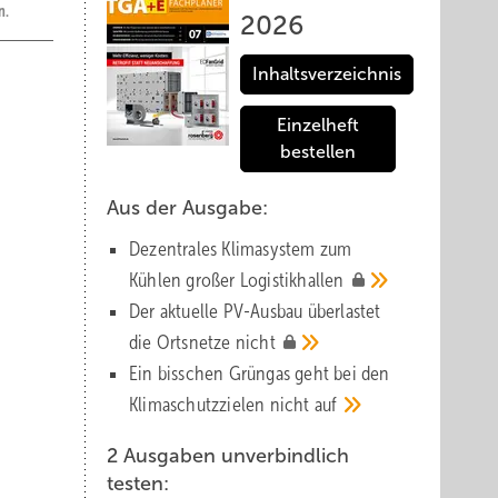
n.
2026
Inhaltsverzeichnis
Einzelheft
bestellen
Aus der Ausgabe:
Dezentrales Klimasystem zum
Kühlen großer
Logistik­hallen
Der aktuelle PV-Ausbau über­lastet
die Orts­netze
nicht
Ein bisschen Grüngas geht bei den
Klima­schutz­zielen nicht
auf
2 Ausgaben unverbindlich
testen: