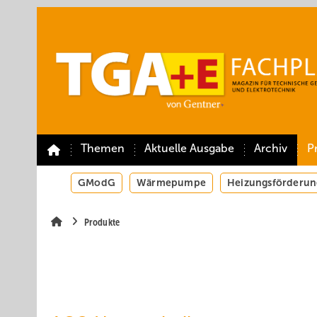
Springe
Springe
Springe
auf
auf
auf
Hauptinhalt
Hauptmenü
SiteSearch
Themen
Aktuelle Ausgabe
Archiv
P
GModG
Wärmepumpe
Heizungsförderun
Produkte