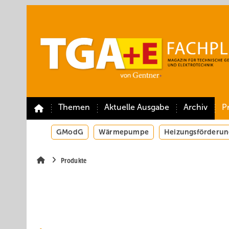
Springe
Springe
Springe
auf
auf
auf
Hauptinhalt
Hauptmenü
SiteSearch
Themen
Aktuelle Ausgabe
Archiv
P
GModG
Wärmepumpe
Heizungsförderun
Produkte