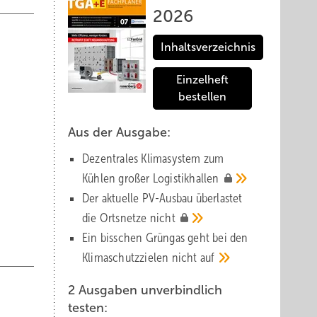
2026
Inhaltsverzeichnis
Einzelheft
bestellen
Aus der Ausgabe:
Dezentrales Klimasystem zum
Kühlen großer
Logistik­hallen
Der aktuelle PV-Ausbau über­lastet
die Orts­netze
nicht
Ein bisschen Grüngas geht bei den
Klima­schutz­zielen nicht
auf
2 Ausgaben unverbindlich
testen: