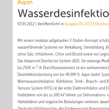
Aqon
Wasserdesinfekti
07.05.2012
|
Veröffentlicht in
Ausgabe 05-2012
|
Druckvo
Mit einem modular aufgebauten 2-Stufen-Konzept schütz
wasserführende Systeme vor Verkalkung, Steinbildung, B
ohne Salz, Inhibitoren, Chlor und Biozid sowie vor Legio
Das Advanced Disinfector System (ADS, für wässrige Medi
3
bis 2500 m
/h Durchflussvolumen) ist ein weiterentwic
Desinfektionsleistung von bis 99,999 %. Aqon bietet Syst
Warmwasserzirkulation, Kühltürme, Trink-, Brauch- und B
Tension System (HTS) ist der erste Elektroinhibitor und El
Feldstärken von bis zu 100 kV führen zur Deformations- u
Härtebildner und organische Belastungen verlieren dauerh
Deckschichtbildung bzw. der Förderung von Korrosionspro