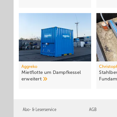
Aggreko
Christop
Mietflotte um Dampfkessel
Stahlbe
erweitert
Fundam
Abo- & Leserservice
AGB