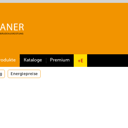
rodukte
Kataloge
Premium
+E
g
Energiepreise