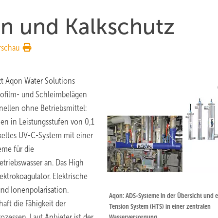
on und Kalkschutz
rschau
t Aqon Water Solutions
iofilm- und Schleimbelägen
nellen ohne Betriebsmittel:
en in Leistungsstufen von 0,1
keltes UV-C-System mit einer
eme für die
etriebswasser an. Das High
ektrokoagulator. Elektrische
nd Ionenpolarisation.
Aqon: ADS-Systeme in der ­Übersicht und e
aft die Fähigkeit der
­Tension System (HTS) in einer zentralen
zessen. Laut Anbieter ist der
Wasserversorgung.