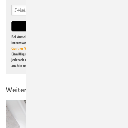
Bei Anmeldung zu diesem Newsletter bin ich damit einverstanden, über
interessante Verlags- und Online-Angebote
der Marken der Alfons W.
Gentner Verlag GmbH & Co. KG
informiert zu werden. Diese
Einwilligung kann ich jederzeit widerrufen und eine Abmeldung ist
jederzeit möglich. Informationen zum Umgang mit Daten finden Sie
auch in unserer
Datenschutzerklärung
.
Weitere Inhalte