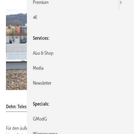
Premium
+E
Services
Abo & Shop
Media
Newsletter
Dehn
Specials
Dehn: Teleskopierbare Fangstange.
GModG
Für den äußeren Blitzschutz von Dachaufbauten oder Bauwerken
Wärmepumpe