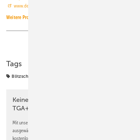
www.dehn.de
Weitere Produkt-Meldungen zum Thema Elektrotechnik
Teilen
Link kopieren
Tags
Blitzschutz
Dehn
Produkte
Keine Zeit? Kein Problem mit dem
TGA+E Newsletter!
Mit unserem Newsletter erhalten Sie regelmäßig von uns
ausgewählte Informationen und Neuigkeiten, gebündelt und
kostenlos direkt ins Postfach.