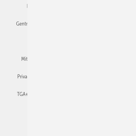
Editor's choice
E-Paper
Fachbeiträge
Gentner Verlag
Impressum
Karriere bei Gentner
Team
Mediaservice
Mitgliedschaften und Engagement
Newsletter
Privacy Manager
RSS-Feed
TGA+E abonnieren
TGA+E-WissensCheck
Veranstaltungen / Webinare
© 2026 TGA+E Fachplaner