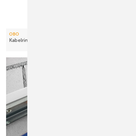
OBO
Kabelrinne für Stützabstände bis 7
m