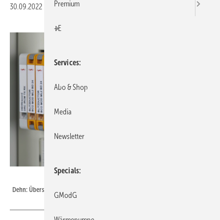
Premium
30.09.2022
|
Veröffentlicht in
Ausgabe 10-2022
|
Druckvorschau
+E
Services
Abo & Shop
Media
Newsletter
Specials
Dehn
Dehn: Überspannungsableiter Dehnpatch.
GModG
Wärmepumpe