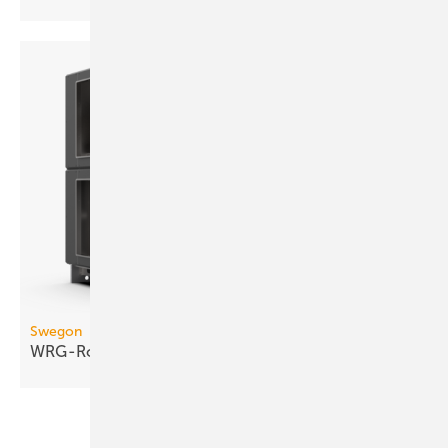
Swegon
WRG-Rotor mit turbulenter
Kanalströmung