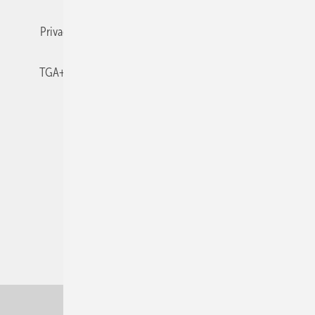
Privacy Manager
RSS-Feed
TGA+E abonnieren
TGA+E-WissensCheck
Veranstaltungen / Webinare
© 2026 TGA+E Fachplaner
Nach oben