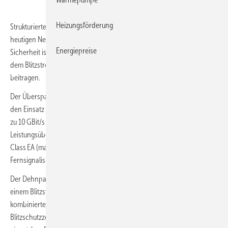
Heizungsförderung
Strukturierte Verkabelungen sind ein wichtiger Bestandteil der
heutigen Netzwerktopologie für die Informations- und Datentechnik.
Energiepreise
Sicherheit ist in diesem Zusammenhang ein vielschichtiges Thema, zu
dem Blitzstrom- und Überspannungsableiter einen wichtigen Teil
beitragen.
Der Überspannungsableiter
Dehnpatch DPA CL8 EA 4PPOE
ist für
den Einsatz im Schaltschrank oder Datenverteiler für Datenraten bis
zu 10 GBit/s konzipiert. Mit Power over Ethernet (bis 4PPoE mit einer
Leistungsübertragung bis 100 W), einem Übertragungsstandard
Class EA (max. 500 MHz), einer Statusanzeige und der Möglichkeit zur
Fernsignalisierung ist er für moderne Anwendungen gerüstet.
Der Dehnpatch DPA CL8 EA 4PPOE ist ein Kombi-Ableiter (Type 1) mit
einem Blitzstrom-Ableitvermögen von 4 kA (10/350 μs). Der
kombinierte Blitzstrom- und Überspannungsableiter ist an allen
Blitzschutzzonenübergängen von LPZ 0A bis LPZ 1 und höher