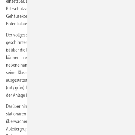
einsetzbar. Er stellt somit den Schutz unter Beachtung des
Blitzschutzzonenkonzeptes nach DIN EN 62305 sicher. Über einen
Gehäusekontakt (Schraubanschluss) kann ein zusätzlicher
Potentialausgleich hergestellt werden.
Der vollgeschirmte Aufbau von Dehnpatch lässt den Einsatz in
geschirmten und ungeschirmten Netzwerken zu. Eine direkte Erdung
ist über die Hutschiene möglich. Durch eine Baubreite von 19 mm
können in einem 19"-Datenverteiler bis zu 24 Geräte in einer Reihe
nebeneinander integriert werden. Dehnpatch ist der erste Ableiter
seiner Klasse, der mit einer integrierten optischen Statusanzeige
ausgestattet ist. Diese signalisiert eindeutig den Zustand des Ableiters
(rot / grün). Im Falle einer Überlastung kann dieser dadurch schnell in
der Anlage identifiziert und einfach ausgetauscht werden.
Darüber hinaus besteht die Möglichkeit, die Ableiter mit einer
stationären Fernmeldeeinheit (Dehnrecord DRC IRCM) zu
überwachen. Über einen potentialfreien Kontakt wird der Status einer
Ableitergruppe z. B. an ein übergeordnetes Leitsystem gemeldet.