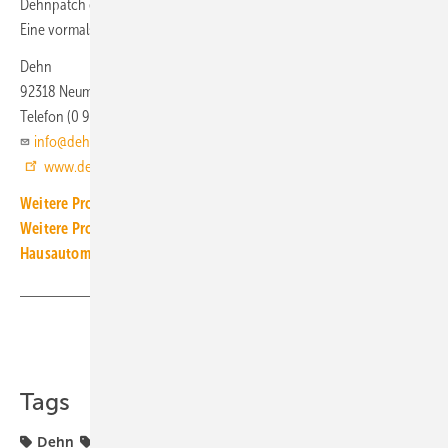
Dehnpatch ermöglicht so eine zustandsorientierte Fernüberwachung.
Eine vormals notwendige Fehlersuche und Prüfung vor Ort entfallen.
Dehn
92318 Neumarkt
Telefon (0 91 81) 90 60
info@dehn.de
www.dehn.de
Weitere Produkt-Meldungen zum Thema Elektrotechnik
Weitere Produkt-Meldungen zum Thema Gebäude- und
Hausautomation
Teilen
Link kopieren
Tags
Dehn
Produkte
Überspannungsableiter