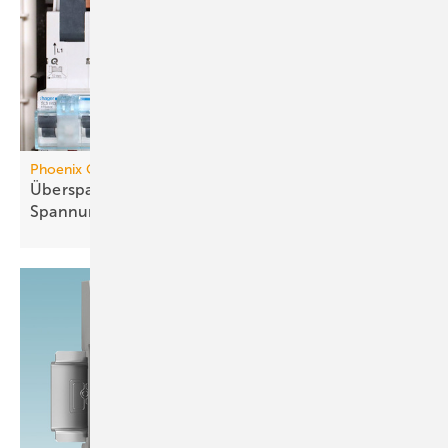
Phoenix Contact
Überspannungsschutz mit inte­grier­tem
Spannungs­abgriff