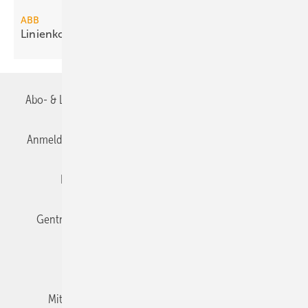
ABB
Linienkoppler segmentiert
KNX-Netz­werke
Abo- & Leserservice
AGB
Alle Inhalte chronologisch
Anmelden
Anmeldung & Registrierung
Datenschutz
Editor's choice
E-Paper
Fachbeiträge
Gentner Verlag
Impressum
Karriere bei Gentner
Team
Mediaservice
Mitgliedschaften und Engagement
Newsletter