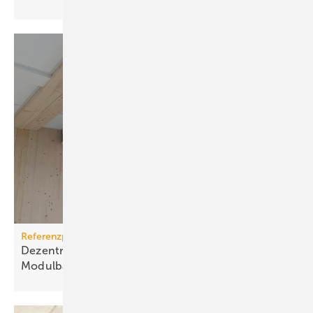
Referenzprojekt Airflow
Dezentrale Lüftung für mobile
Modulbau-Klassenräume