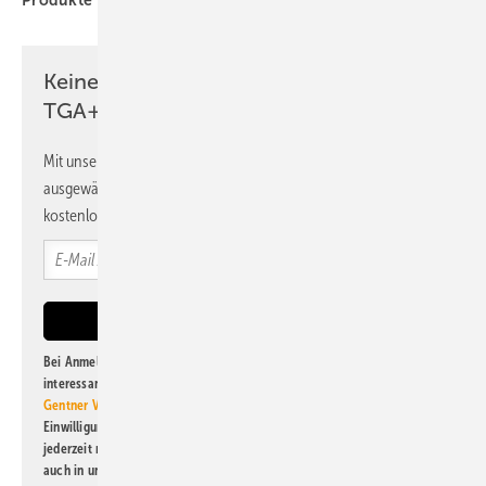
Produkte
RLT-Gerät
Raumlufttechnik
Systemair
Keine Zeit? Kein Problem mit dem
TGA+E Newsletter!
Mit unserem Newsletter erhalten Sie regelmäßig von uns
ausgewählte Informationen und Neuigkeiten, gebündelt und
kostenlos direkt ins Postfach.
Bei Anmeldung zu diesem Newsletter bin ich damit einverstanden, über
interessante Verlags- und Online-Angebote
der Marken der Alfons W.
Gentner Verlag GmbH & Co. KG
informiert zu werden. Diese
Einwilligung kann ich jederzeit widerrufen und eine Abmeldung ist
jederzeit möglich. Informationen zum Umgang mit Daten finden Sie
auch in unserer
Datenschutzerklärung
.