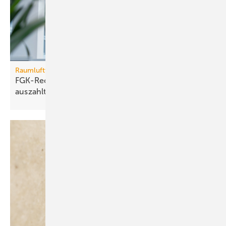
Raumlufttechnik
FGK-Rechner: wann sich Lüf­tungs­tech­nik im Bü­ro
aus­zahlt