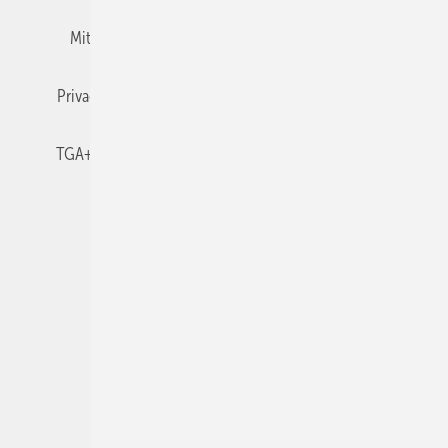
Mitgliedschaften und Engagement
Newsletter
Privacy Manager
RSS-Feed
TGA+E abonnieren
TGA+E-WissensCheck
Veranstaltungen / Webinare
© 2026 TGA+E Fachplaner