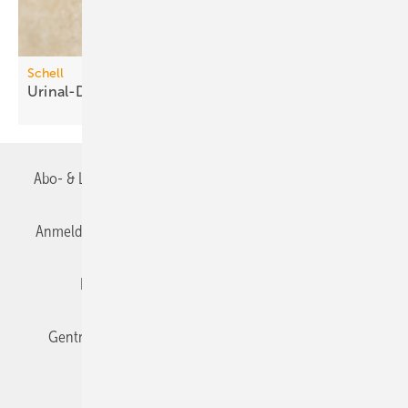
Schell
Urinal-Druckspüler mit
Time-of-Flight-Sensor
Abo- & Leserservice
AGB
Alle Inhalte chronologisch
Anmelden
Anmeldung & Registrierung
Datenschutz
Editor's choice
E-Paper
Fachbeiträge
Gentner Verlag
Impressum
Karriere bei Gentner
Team
Mediaservice