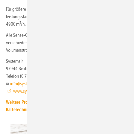
Für größere Gebäude und zentrale Konzepte bietet Sense RT eine
leistungsstarke Dachlüftungslösung mit Luftvolumenströmen bis
3
4900 m
/h, ausgelegt für bis zu 160 Personen.
Alle Sense-Geräte haben eine intuitiv bedienbare Regelung mit
verschiedenen Betriebsmodi für konstanten oder bedarfsgesteuerten
Volumenstrombetrieb.
Systemair
97944 Boxberg-Windischbuch
Telefon (0 79 30) 9 27 20
info@systemair.de
www.systemair.de
Weitere Produkt-Meldungen zum Thema Luft-, Klima- und
Kältetechnik