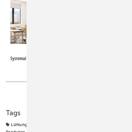
Systemair
Systemair: Sense CX.
Teilen
Link kopieren
Tags
Lüftungsanlage
Lüftungsgerät
Lüftungstechnik