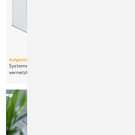
Aufgestöbert
Systeme für die TGA+E: druck­fest, dauer­elas­tisch,
ver­netzt