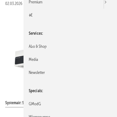
Premium
02.03.2026
|
Veröffentlicht in
Ausgabe 03-2026
|
Druckvorschau
+E
Services
Abo & Shop
Media
Newsletter
Specials
Systemair
Systemair: Sense CX.
GModG
Wärmepumpe