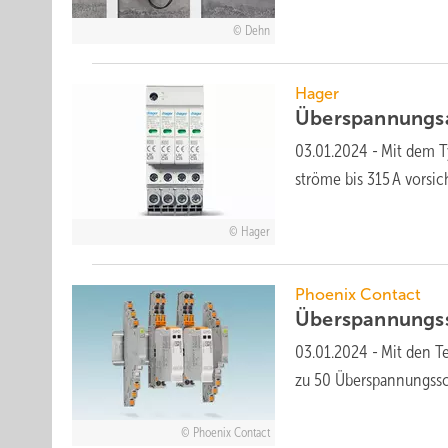
Dehn
Hager
Überspannungsa
03.01.2024
-
Mit dem T
ströme bis 315 A vor­sic
Hager
Phoenix Contact
Überspannungs
03.01.2024
-
Mit den T
zu 50 Über­spannungs­s
Phoenix Contact