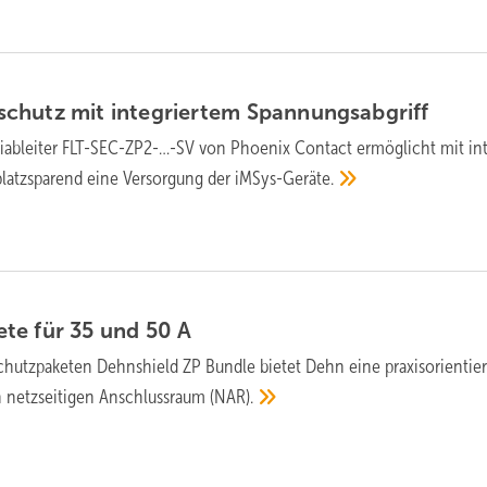
hutz mit inte­grier­tem
Spannungs­abgriff
ableiter FLT-SEC-ZP2-…-SV von Phoenix Contact er­mög­licht mit inte
latz­spa­rend eine Ver­sor­gung der
iMSys-Geräte.
te für 35 und 50
A
chutzpaketen Dehnshield ZP Bundle bietet Dehn eine praxis­orien­tier
 netz­sei­ti­gen An­schluss­raum
(NAR).