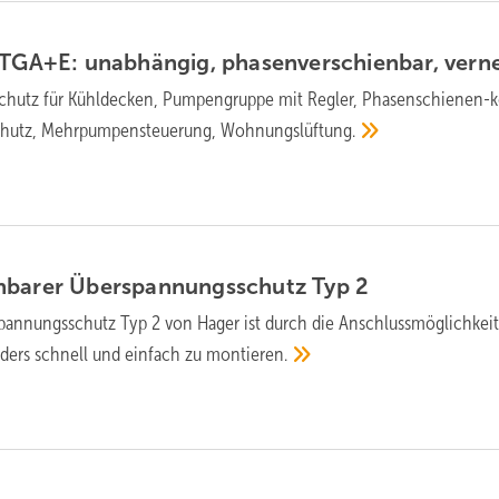
TGA+E: unab­hängig, pha­sen­ver­schien­bar,
ver­n
hutz für Kühl­decken, Pum­pen­gruppe mit Reg­ler, Pha­sen­schie­nen-­
schutz, Mehr­pum­pen­steue­rung,
Woh­nungs­lüf­tung.
nbarer Überspannungsschutz Typ
2
annungs­schutz Typ 2 von Hager ist durch die An­schluss­möglich­kei
­ders schnell und einfach zu
mon­tieren.