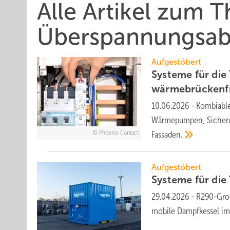
Alle Artikel zum 
Überspannungsabl
Aufgestöbert
Systeme für die T
wär­me­brü­cken­f
10.06.2026
-
Kombiable
Wärmepumpen, Sicherun
Phoenix Contact
Fassaden.
Aufgestöbert
Systeme für die T
29.04.2026
-
R290-Groß
mobile Dampfkessel im 