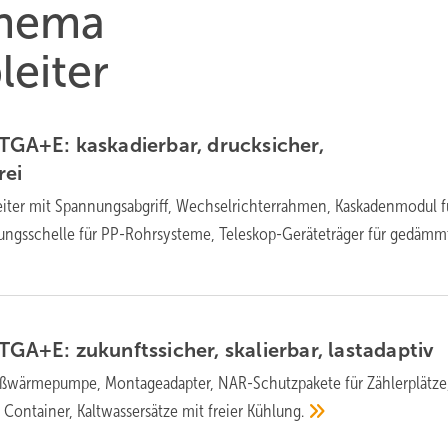
Thema
eiter
GA+E: kas­ka­dier­bar, druck­si­cher,
rei
iter mit Spannungsabgriff, Wechselrichterrahmen, Kaskadenmodul f
gsschelle für PP-Rohrsysteme, Teleskop-Geräteträger für gedämm
GA+E: zu­kunfts­si­cher, ska­lier­bar,
last­ad­ap­tiv
wärmepumpe, Montageadapter, NAR-Schutzpakete für Zählerplätze
Container, Kaltwassersätze mit freier
Kühlung.