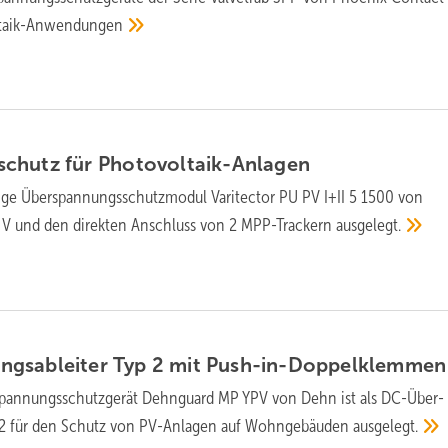
ltaik-Anwen­dungen
chutz für
Photovoltaik-Anlagen
ige Überspannungsschutzmodul Varitector PU PV I+II 5 1500 von
0 V und den direkten Anschluss von 2 MPP-Trackern
ausgelegt.
gsableiter Typ 2 mit
Push-in-Doppelklemmen
spannungs­schutz­gerät Dehnguard MP YPV von Dehn ist als DC-Über­
 2 für den Schutz von PV-Anlagen auf Wohn­ge­bäuden
aus­gelegt.