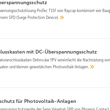
berspannungsschutz
annungs­schutz­lösung ProTec T1SF von Raycap kom­bi­niert vier Bau­
 ei­nem SPD (Surge Protection
Device).
luss­kasten mit
DC-Über­spannungs­schutz
tor­anschluss­kasten Dehncube YPV vereinfacht die Nach­rüstung vo
ivaten und klei­nen gewerb­lichen
Photo­voltaik-Anlagen.
chutz für
Photovoltaik-Anlagen
spannungs­schutz­geräte der Serie Valvetrab SPP von Phoenix Contact