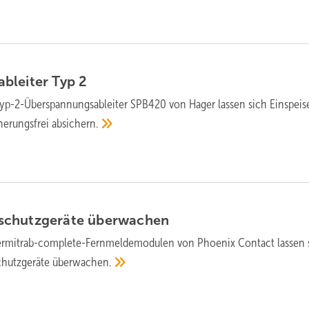
bleiter Typ
2
yp-2-Über­spannungsableiter SPB420 von Hager lassen sich Ein­speis
herungs­frei
absichern.
schutzgeräte
überwachen
ermitrab-complete-Fernmelde­modulen von Phoenix Contact lassen s
chutz­geräte
überwachen.