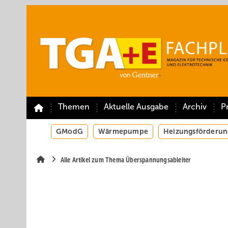
Springe
Springe
Springe
auf
auf
auf
Hauptinhalt
Hauptmenü
SiteSearch
Themen
Aktuelle Ausgabe
Archiv
P
GModG
Wärmepumpe
Heizungsförderun
Alle Artikel zum Thema Überspannungsableiter