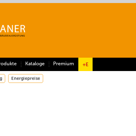
rodukte
Kataloge
Premium
+E
g
Energiepreise