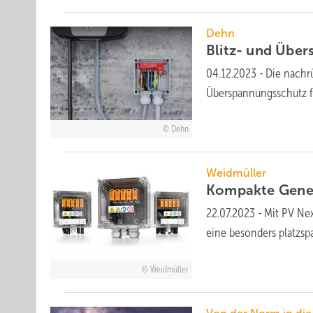
Dehn
Blitz- und Übe
04.12.2023
-
Die nachr
Überspannungsschutz fü
Dehn
Weidmüller
Kompakte
Gene
22.07.2023
-
Mit PV Nex
eine besonders platzsp
Weidmüller