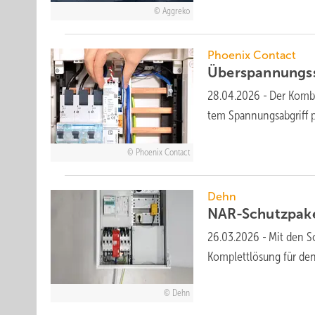
Aggreko
Phoenix Contact
Überspannungssc
28.04.2026
-
Der Kombi
tem Spannungs­ab­griff p
Phoenix Contact
Dehn
NAR-Schutzpake
26.03.2026
-
Mit den S
Komplett­lö­sung für den
Dehn