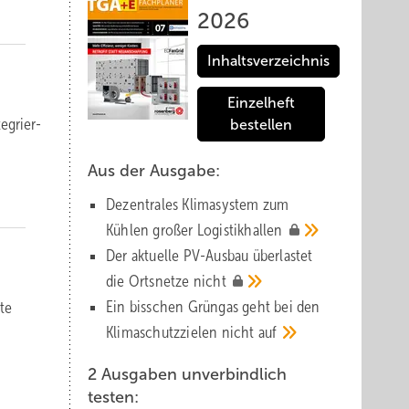
2026
Inhaltsverzeichnis
Einzelheft
­grier­
bestellen
Aus der Ausgabe:
Dezentrales Klimasystem zum
Kühlen großer
Logistik­hallen
Der aktuelle PV-Ausbau über­lastet
die Orts­netze
nicht
Ein bisschen Grüngas geht bei den
te
Klima­schutz­zielen nicht
auf
2 Ausgaben unverbindlich
testen: