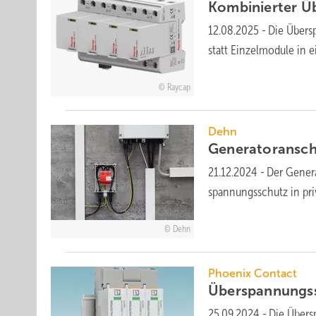
Kombinierter
Ü
12.08.2025
-
Die Übersp
statt Einzel­modu­le in
Raycap
Dehn
Generator­ansch
21.12.2024
-
Der Genera
spannungs­schutz in pr
Dehn
Phoenix Contact
Überspannungss
25.09.2024
-
Die Über­