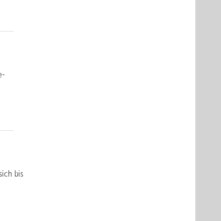
e­
ich bis