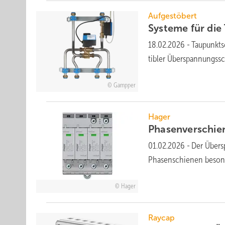
Aufgestöbert
Systeme für die 
18.02.2026
-
Taupunktsc
tib­ler Über­span­nungs­
Gampper
Hager
Phasenverschie
01.02.2026
-
Der Übersp
Phasen­schienen be­son
Hager
Raycap