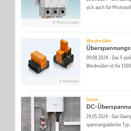
sich auch für
Photo­vo
Phoenix Contact
Weidmüller
Überspannungss
09.08.2024
-
Das 5-pol
Weidmüller ist für 150
Weidmüller
Dehn
DC-Überspannun
24.05.2024
-
Das Über­
spannungs­ableiter Typ