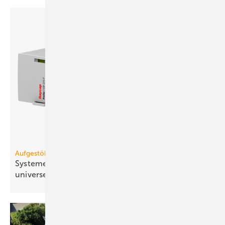
Aufgestöbert
Systeme für die TGA+E: modu­lar, vor­ge­fer­tigt,
uni­ver­sell