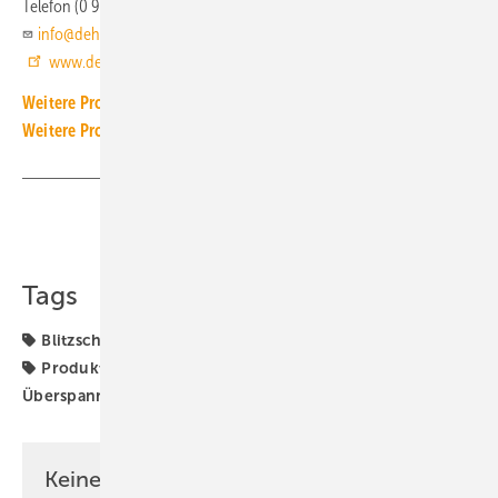
Telefon (0 91 81) 90 60
info@dehn.de
www.dehn.de
Weitere Produkt-Meldungen zum Thema Elektrotechnik
Weitere Produkt-Meldungen zum Thema Solartechnik
Teilen
Link kopieren
Tags
Blitzschutz
Dehn
Elektrotechnik
Photovoltaik
Produkte
Überspannungsableiter
Überspannungsschutz
Keine Zeit? Kein Problem mit dem