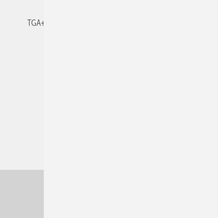
TGA+E-WissensCheck
Veranstaltungen / Webinare
© 2026 TGA+E Fachplaner
Nach oben