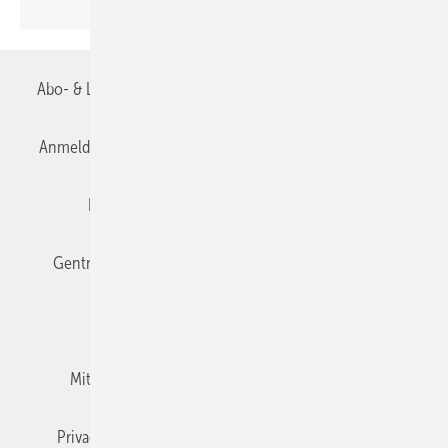
Abo- & Leserservice
AGB
Alle Inhalte chronologisch
Anmelden
Anmeldung & Registrierung
Datenschutz
Editor's choice
E-Paper
Fachbeiträge
Gentner Verlag
Impressum
Karriere bei Gentner
Team
Mediaservice
Mitgliedschaften und Engagement
Newsletter
Privacy Manager
RSS-Feed
TGA+E abonnieren