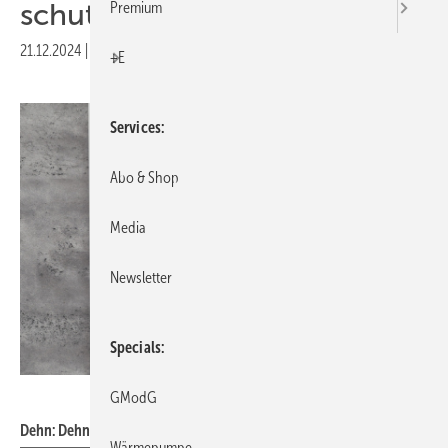
schutz
Premium
21.12.2024
|
Veröffentlicht in
Ausgabe 01-2025
|
Druckvorschau
+E
Services
Abo & Shop
Media
Newsletter
Specials
Dehn
GModG
Dehn: Dehncube YPV.
Wärmepumpe