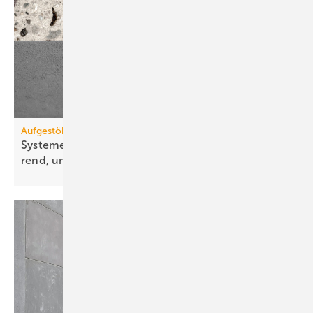
Aufgestöbert
Systeme für die TGA+E: schall­ge­dämmt, zeit­spa­
rend,
uni­ver­sell