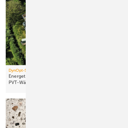
DynOpt-San für Mehrfamilienhäuser
Energetische Sanierung mit
PVT-Wärmepumpensystemen