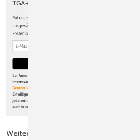
TGA+E Newsletter!
Mit unserem Newsletter erhalten Sie regelmäßig von uns
ausgewählte Informationen und Neuigkeiten, gebündelt und
kostenlos direkt ins Postfach.
Bei Anmeldung zu diesem Newsletter bin ich damit einverstanden, über
interessante Verlags- und Online-Angebote
der Marken der Alfons W.
Gentner Verlag GmbH & Co. KG
informiert zu werden. Diese
Einwilligung kann ich jederzeit widerrufen und eine Abmeldung ist
jederzeit möglich. Informationen zum Umgang mit Daten finden Sie
auch in unserer
Datenschutzerklärung
.
Weitere Inhalte