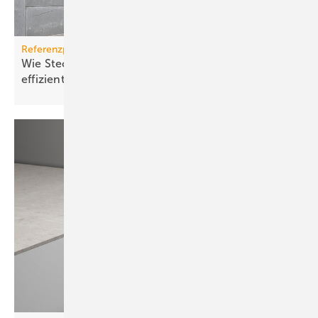
Referenzprojekt Schnabl
Wie Stecktechnik die Installation planbar und
effizient
macht