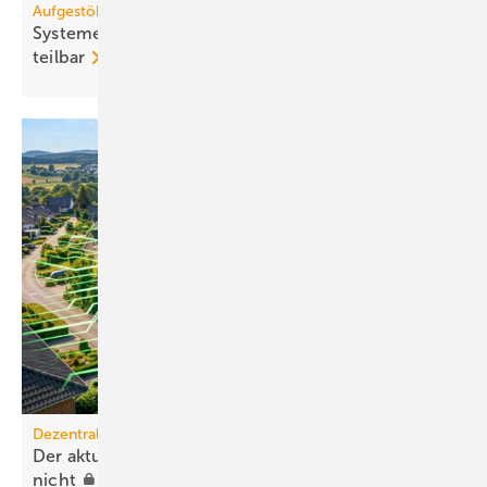
Aufgestöbert
Systeme für die TGA+E: bo­den­gleich, öko­lo­gisch,
teil­bar
Dezentrale Energiewende
Der aktuelle PV-Ausbau über­lastet die Orts­netze
nicht