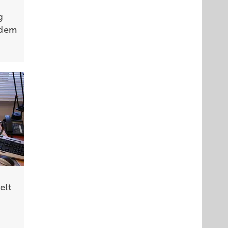
g
 dem
elt