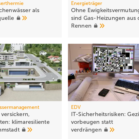
serthermie
Energieträger
chenwässer als
Ohne Ewigkeitsvermutun
uelle
sind Gas-Heizungen aus
Rennen
ssermanagement
EDV
 versickern,
IT-Sicherheitsrisiken: Gezi
en: klimaresiliente
vorbeugen statt
mstadt
verdrängen