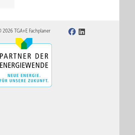
© 2026 TGA+E Fachplaner
egiolux
freies
rbeiten
er