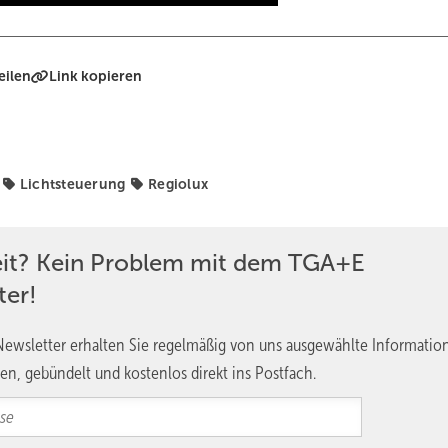
eilen
Link kopieren
Lichtsteuerung
Regiolux
eit? Kein Problem mit dem TGA+E
ter!
Tom Gundelwein für R
ewsletter erhalten Sie regelmäßig von uns ausgewählte Informatio
hte sportler von Regiolux für gleichmäßiges helles Licht.
en, gebündelt und kostenlos direkt ins Postfach.
ssenzimmer über Mehrzweckräume bis hin zu Küche und Dreifeld-Spo
ngsfaktor zum Tragen. Neben der normgerechten Ausleuchtung stand 