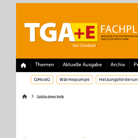
Springe
Springe
Springe
auf
auf
auf
Hauptinhalt
Hauptmenü
SiteSearch
Themen
Aktuelle Ausgabe
Archiv
P
GModG
Wärmepumpe
Heizungsförderun
Gebäudetechnik