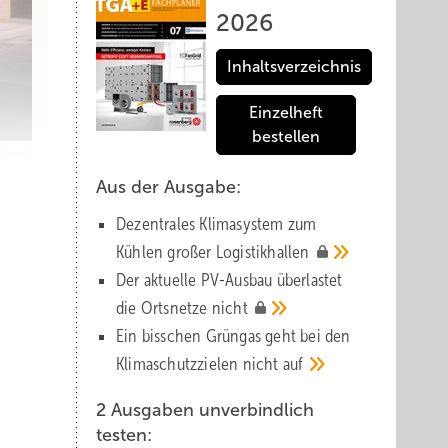
2026
Inhaltsverzeichnis
Einzelheft
bestellen
egiolux
Aus der Ausgabe:
Dezentrales Klimasystem zum
Kühlen großer
Logistik­hallen
 dank
Der aktuelle PV-Ausbau über­lastet
die Orts­netze
nicht
iele
Ein bisschen Grüngas geht bei den
n. Der
Klima­schutz­zielen nicht
auf
er
2 Ausgaben unverbindlich
testen: