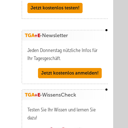
Jetzt kostenlos testen!
ähiges,
: die
D-
der
Newsletter
Jeden Donnerstag nützliche Infos für
Ihr Tagesgeschäft.
Jetzt kostenlos anmelden!
WissensCheck
Testen Sie Ihr Wissen und lernen Sie
dazu!