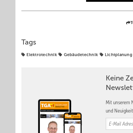
T
Tags
Elektrotechnik
Gebäudetechnik
Lichtplanung
Keine Z
Newslet
Mit unserem N
Bild 2 In der Sporthalle sorgt die ballwurfsichere LED-Leuc
und Neuigkeit
In sämtlichen Funktionsbereichen der Schule – vom Kla
– kommt Licht als aktiver Gestaltungs- und Unterstützu