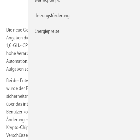
Heizungsförderung
Die neue Generation der DDC-Hardware von DEOS ist nach eigenen
Energiepreise
Angaben die leistungsstärkste Automationsstation am Markt und mit
1,6-GHz-CPU und Vierkern-Prozessor bisher einzigartig. Durch die
hohe Verarbeitungs- und Reaktionsgeschwindigkeit der
Automationsstation ist sie in der Lage, auch äußerst komplexe
Aufgaben sowie große Datenmengen zu bewältigen.
Bei der Entwicklung des Sicherheitskonzepts für den DDC-Controller
wurde der Fokus auf „Security by Design“ gelegt. So lassen sich alle IT-
sicherheitsrelevanten Einstellungen (Firewall, Portfreigabe etc.) nur
über das integrierte „Service & Security“-Center und autorisierte
Benutzer konfigurieren. Lückenlose Rückverfolgbarkeit der
Änderungen sorgt für zusätzliche Sicherheit. Durch den eingesetzten
Krypto-Chip, die Nutzung aktueller Standards (TLS 1.3) und moderner
Verschlüsselungsmethoden (AES-256) werden eine verschlüsselte