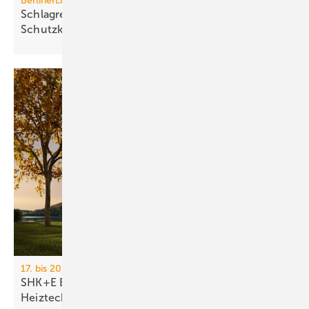
BerlinerLuft. Technik
Schlagregensichere Lamellenhaube in höchster
Schutzklasse
17. bis 20. März 2026, Messe Essen
SHK+E Essen 2026: Sanitär-, Wasser-, Luft- und
Heiztechnik