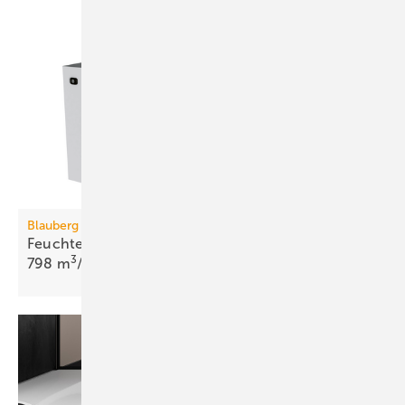
Blauberg Ventilatoren
Feuchterück­gewinnung mit Enthalpie-Rotor bis
3
798
m
/h