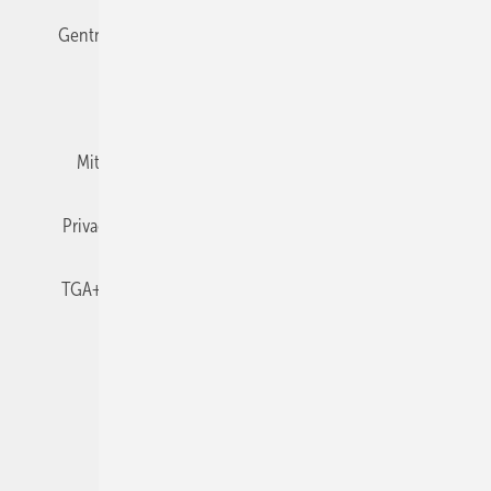
Gentner Verlag
Impressum
Karriere bei Gentner
Team
Mediaservice
Mitgliedschaften und Engagement
Newsletter
Privacy Manager
RSS-Feed
TGA+E abonnieren
TGA+E-WissensCheck
Veranstaltungen / Webinare
© 2026 TGA+E Fachplaner