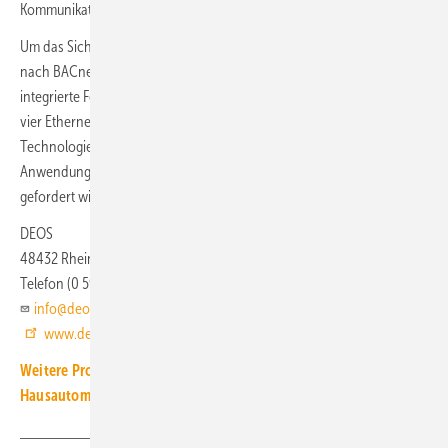
Kommunikation und IT-Sicherheit gewährleistet.
Um das Sicherheitskonzept abzurunden, ist der DEOS-Controller
nach BACnet-SC-Standard zertifiziert. Im Vollausbau bietet er vier
integrierte Feldbus-Schnittstellen für alle gängigen GA-Protokolle. Die
vier Ethernet-Schnittstellen unterstützen die schnelle Gigabit-
Technologie und legen damit den Grundstein für zukünftige BIoT-
Anwendungsfälle (Building IoT), in denen eine hohe Netzwerkleistung
gefordert wird. In Q2-2021 startet die intensive Feldtestphase.
DEOS
48432 Rheine
Telefon (0 59 71) 91 13 30
info@deos-ag.com
www.deos-ag.com/de
Weitere Produkt-Meldungen zum Thema Gebäude- und
Hausautomation