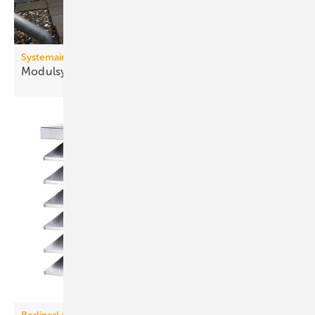
Systemair
Modulsystem für die
Druckbelüftung