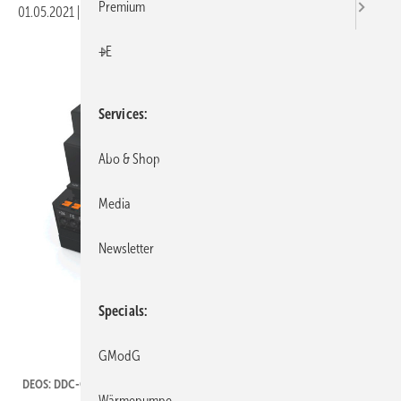
Premium
01.05.2021
|
Veröffentlicht in
Ausgabe 05-2021
|
Druckvorschau
+E
Services
Abo & Shop
Media
Newsletter
Specials
GModG
DEOS AG
DEOS: DDC-Controller.
Wärmepumpe