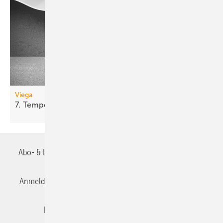
Viega
7.
Tempoplex-Generation
Abo- & Leserservice
AGB
Alle Inhalte chronologisch
Anmelden
Anmeldung & Registrierung
Datenschutz
Editor's choice
E-Paper
Fachbeiträge