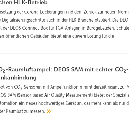
ichen
HLK-Betrieb
msetzung der Corona-Lockerungen und dem Zurück zur neuen Normal
Digitalisierungsschritte auch in der HLK-Branche etabliert. Die DEO
t der DEOS Connect-Box für TGA-Anlagen in Bürogebäuden, Schule
en öffentlichen Gebäuden bietet eine clevere Lösung für die
O
-Raumluftampel: DEOS SAM mit echter CO
-
2
2
unkanbindung
bot von CO
-Sensoren mit Ampelfunktion nimmt derzeit rasant zu. M
2
EOS SAM (
S
ensor-based
A
ir Quality
M
easurement) bietet der Spezialis
tomation ein neues hochwertiges Gerät an, das mehr kann als nur d
der Raumluft zu
messen.