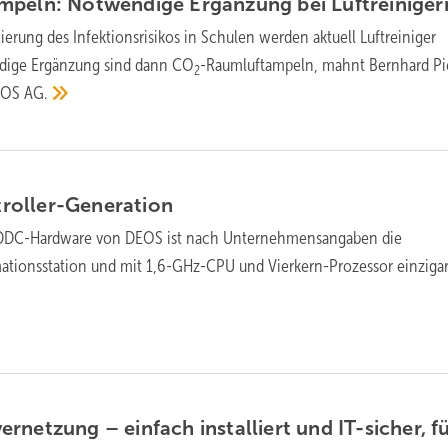
mpeln: Notwendige Ergänzung bei
Luftreiniger
ierung des Infektionsrisikos in Schulen werden aktuell Luftreiniger
ndige Ergänzung sind dann CO
-Raumluftampeln, mahnt Bernhard Pi
2
DEOS
AG.
oller-Generation
DDC-Hardware von DEOS ist nach Unternehmensangaben die
omationsstation und mit 1,6-GHz-CPU und Vierkern-Prozessor
einzigar
rnetzung – einfach installiert und IT-sicher, f