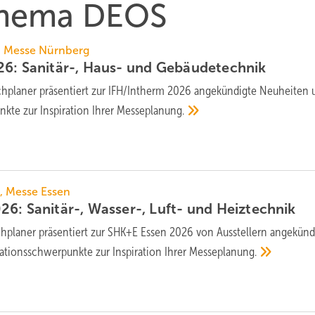
 Thema DEOS
26, Messe Nürnberg
6: Sanitär-, Haus- und
Ge­bäu­de­tech­nik
planer prä­sen­tiert zur IFH/Intherm 2026 an­ge­kün­dig­te Neu­hei­ten
nk­te zur In­spi­ra­ti­on Ihrer
Messe­pla­nung.
6, Messe Essen
6: Sanitär-, Wasser-, Luft- und
Heiztechnik
planer prä­sen­tiert zur SHK+E Essen 2026 von Aus­stel­lern an­ge­kün­d
­ti­ons­schwer­punk­te zur In­spi­ra­ti­on Ihrer
Messe­pla­nung.