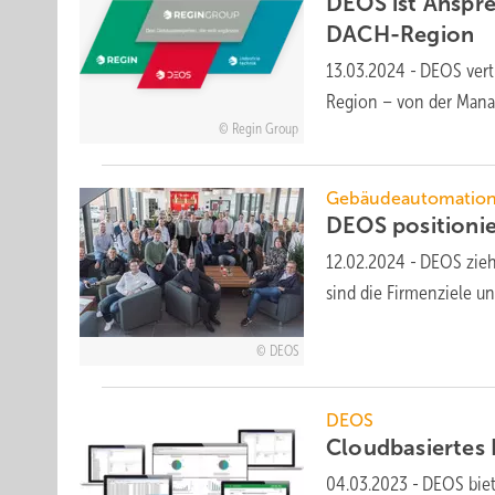
DEOS ist Anspre
DACH-Region
13.03.2024
-
DEOS vert
Region – von der Mana
Regin Group
Gebäudeautomatio
DEOS positionier
12.02.2024
-
DEOS zieh
sind die Firmenziele u
DEOS
DEOS
Cloudbasiertes
04.03.2023
-
DEOS biet