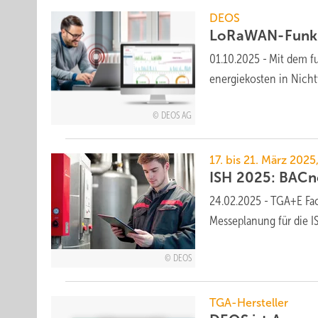
DEOS
LoRaWAN-Funk-
01.10.2025
-
Mit dem fu
energie­kosten in Nich
DEOS AG
17. bis 21. März 2025
ISH 2025: BACn
24.02.2025
-
TGA+E Fach
Messeplanung für die 
DEOS
TGA-Hersteller