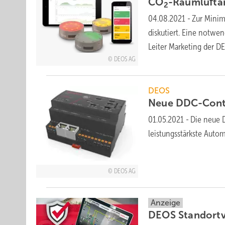
CO
-Raumlufta
2
04.08.2021
-
Zur Minim
diskutiert. Eine notwe
Leiter Marketing der 
DEOS AG
DEOS
Neue
DDC-Contr
01.05.2021
-
Die neue 
leistungsstärkste Aut
DEOS AG
Anzeige
DEOS Standortve