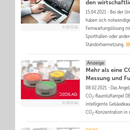
den wirtschaftl
15.04.2021
-
Bei der U
haben sich notwendige 
DEOS AG
Fernwartungslösung mi
Sporthallen oder ander
Standortvernetzung.
Anzeige
Mehr als eine C
Messung und
F
08.02.2021
-
Das Ange
CO
-Raumluftampel D
2
DEOS AG
intelligente Gebäudeau
CO
-Konzentration in 
2