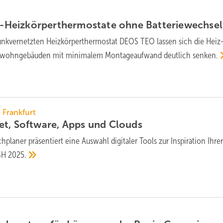
Heizkörperthermostate ohne
Batteriewechsel
nk­ver­netzten Heiz­körper­ther­mos­tat DEOS TEO lassen sich die Heiz
t­wohn­ge­bäuden mit mini­malem Montage­auf­wand deutlich
senken.
, Frankfurt
et, Software, Apps und
Clouds
planer präsentiert eine Auswahl digitaler Tools zur Inspiration Ihre
ISH
2025.