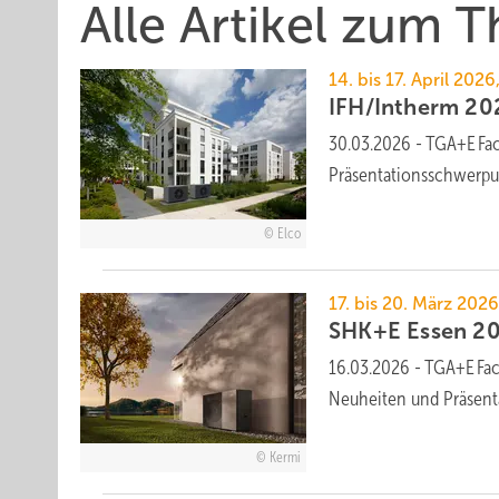
Alle Artikel zum
14. bis 17. April 20
IFH/Intherm 202
30.03.2026
-
TGA+E Fach
Prä­sen­ta­ti­ons­schwer­pu
Elco
17. bis 20. März 202
SHK+E Essen 202
16.03.2026
-
TGA+E Fach
Neu­hei­ten und Prä­sen­ta
Kermi