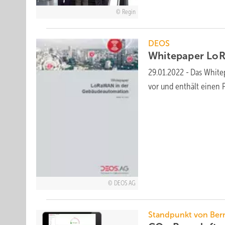
Regin
DEOS
Whitepaper Lo
29.01.2022
-
Das White
vor und enthält einen 
DEOS AG
Standpunkt von Ber