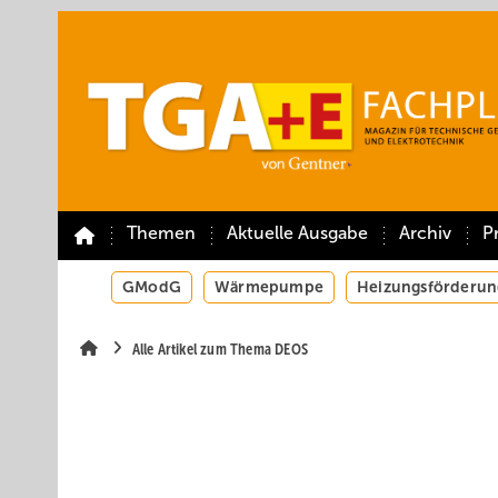
Springe
Springe
Springe
auf
auf
auf
Hauptinhalt
Hauptmenü
SiteSearch
Themen
Aktuelle Ausgabe
Archiv
P
GModG
Wärmepumpe
Heizungsförderun
Alle Artikel zum Thema DEOS