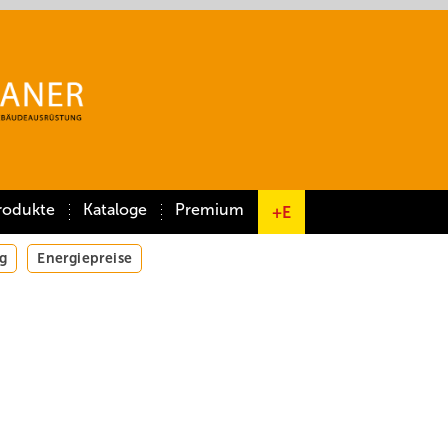
rodukte
Kataloge
Premium
+E
g
Energiepreise