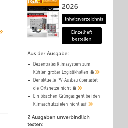
2026
Inhaltsverzeichnis
­
Einzelheft
bestellen
Aus der Ausgabe:
Dezentrales Klimasystem zum
Kühlen großer
Logistik­hallen
Der aktuelle PV-Ausbau über­lastet
r
die Orts­netze
nicht
Ein bisschen Grüngas geht bei den
Klima­schutz­zielen nicht
auf
2 Ausgaben unverbindlich
testen: