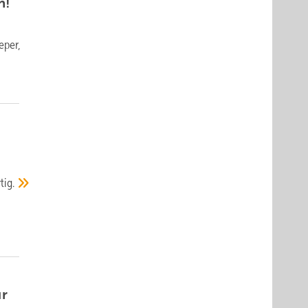
n!
eper,
tig.
ür