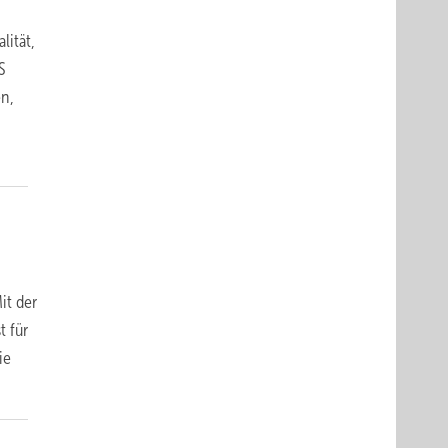
ität,
S
n,
it der
t für
ie