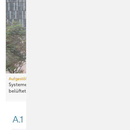
Aufgestöbert
Systeme für die TGA+E: kraft­voll, brand­si­cher,
be­lüf­tet