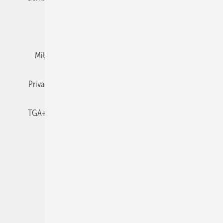
Team
Mediaservice
Mitgliedschaften und Engagement
Newsletter
Privacy Manager
RSS-Feed
TGA+E abonnieren
TGA+E-WissensCheck
Veranstaltungen / Webinare
© 2026 TGA+E Fachplaner