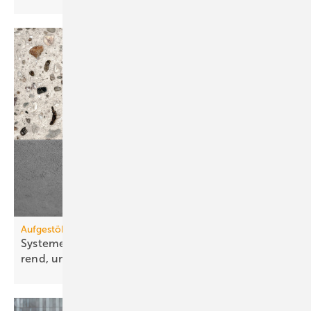
Aufgestöbert
Systeme für die TGA+E: schall­ge­dämmt, zeit­spa­
rend,
uni­ver­sell