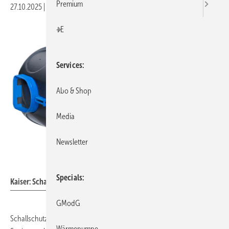
Premium
27.10.2025
|
Veröffentlicht in
Ausgabe 12-2025
|
Druckvorschau
+E
Services
Abo & Shop
Media
Newsletter
Kaiser
Specials
Kaiser: Schallschutzdose für Mauerwerk.
GModG
Schallschutz ist ein essenzieller Bestandteil moderner Bau- und
Wärmepumpe