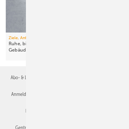
Ziele, Anforderungen, Lösungen
Ruhe, bitte! Schallschutz in der
Ge­bäude­technik
Abo- & Leserservice
AGB
Alle Inhalte chronologisch
Anmelden
Anmeldung & Registrierung
Datenschutz
Editor's choice
E-Paper
Fachbeiträge
Gentner Verlag
Impressum
Karriere bei Gentner