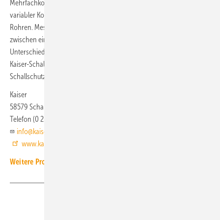
Mehrfachkombinationen sind mit bis zu fünf Dosen möglich. Ein
variabler Kombinationsstutzen erlaubt den Anschluss von M20/M25-
Rohren. Messungen unabhängiger Prüfinstitute belegen, dass sich
zwischen einer Wand mit und ohne Schallschutzdosen kein
Unterschied in der Schalldämmung ergibt. Komplettiert wird das
Kaiser-Schallschutzprogramm durch Elektronikdosen,
Schallschutzdeckel und Verbindungsstutzen.
Kaiser
58579 Schalksmühle
Telefon (0 23 55) 80 90
info@kaiser-elektro.de
www.kaiser-elektro.de
Weitere Produkt-Meldungen zum Thema Elektrotechnik
Teilen
Link kopieren