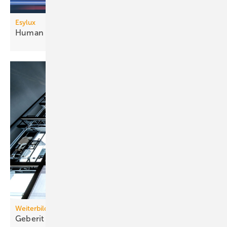
Esylux
Human Centric Lighting mit
DALI-2
Weiterbildung
Geberit eröffnet neuen Campus für die
Branche