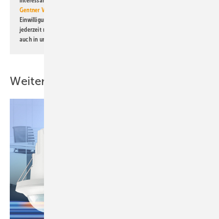
interessante Verlags- und Online-Angebote
der Marken der Alfons W.
Gentner Verlag GmbH & Co. KG
informiert zu werden. Diese
Einwilligung kann ich jederzeit widerrufen und eine Abmeldung ist
jederzeit möglich. Informationen zum Umgang mit Daten finden Sie
auch in unserer
Datenschutzerklärung
.
Weitere Inhalte