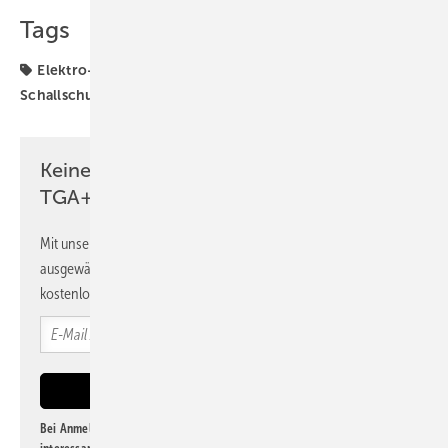
Tags
Elektro-Installation
Kaiser
Produkte
Schallschutz
Wand
Keine Zeit? Kein Problem mit dem
TGA+E Newsletter!
Mit unserem Newsletter erhalten Sie regelmäßig von uns
ausgewählte Informationen und Neuigkeiten, gebündelt und
kostenlos direkt ins Postfach.
Bei Anmeldung zu diesem Newsletter bin ich damit einverstanden, über