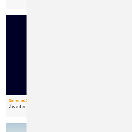
Siemens Smart Infrastructure
Zweiter Lebenszyklus: Zirkulärer
Sanftstarter