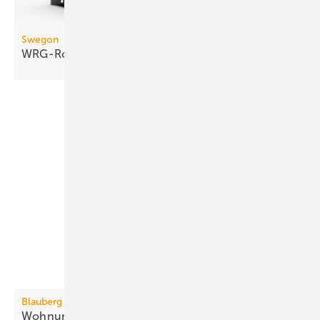
Swegon
WRG-Rotor mit turbulenter
Kanalströmung
Blauberg Ventilatoren
3
Wohnungslüftung bis 410
m
/h