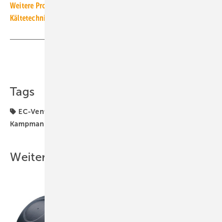
Weitere Produkt-Meldungen zum Thema Luft-, Klima- und
Kältetechnik
Teilen
Link kopieren
Tags
EC-Ventilator
ErP(Ökodesign)-Richtlinie
Kampmann
Produkte
Weitere Inhalte