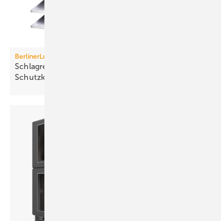
BerlinerLuft. Technik
Schlagregensichere Lamellenhaube in höchster
Schutzklasse