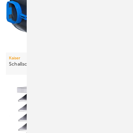
Kaiser
Schallschutzdosen für
Massivbauwände