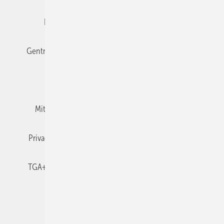
Editor's choice
E-Paper
Fachbeiträge
Gentner Verlag
Impressum
Karriere bei Gentner
Team
Mediaservice
Mitgliedschaften und Engagement
Newsletter
Privacy Manager
RSS-Feed
TGA+E abonnieren
TGA+E-WissensCheck
Veranstaltungen / Webinare
© 2026 TGA+E Fachplaner