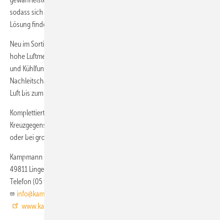
sodass sich für jede Anwendungssituation eine individuell passende
Lösung finden lässt.
Neu im Sortiment ist eine Variante für sehr großen Wärmebedarf und
hohe Luftmengen. Außerdem ist mit dem TOP C ein Gerät mit Heiz-
und Kühlfunktion erhältlich. Die neue Baugröße 8 mit Kurzdiffusor mit
Nachleitschaufeln kann in Hallen bis zu 20 m Höhe die konditionierte
Luft bis zum Aufenthaltsbereich verteilen.
Komplettiert wird das Angebot durch einen speziellen
Kreuzgegenstrom-Wärmeübertrager für den Einsatz mit Fernwärme
oder bei großen Temperaturspreizungen.
Kampmann
49811 Lingen (Ems)
Telefon (05 91) 7 10 80
info@kampmann.de
www.kampmann.de