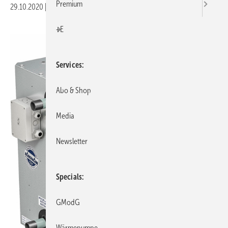
Premium
29.10.2020
|
Veröffentlicht in
Ausgabe 11-2020
|
Druckvorschau
+E
Services
Abo & Shop
Media
Newsletter
Specials
GModG
Wärmepumpe