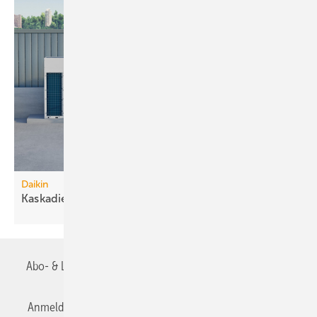
Daikin
Kaskadierbare
R290-Großwärmepumpen
Abo- & Leserservice
AGB
Alle Inhalte chronologisch
Anmelden
Anmeldung & Registrierung
Datenschutz