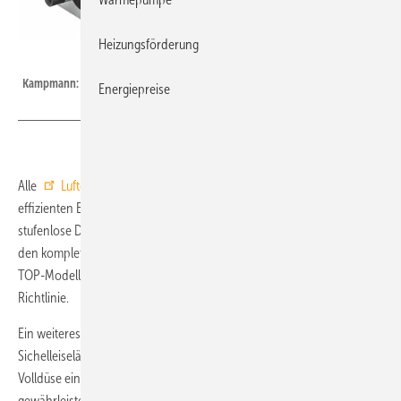
Heizungsförderung
Kampmann
Kampmann: TOP-Lufterhitzer.
Energiepreise
Alle
Lufterhitzer der TOP-Serie
von Kampmann sind nun mit
effizienten EC-Ventilatoren ausgestattet. Die EC-Elektronik bietet eine
stufenlose Drehzahlregelung mit optimalem Motorbetriebspunkt über
den kompletten Drehzahlbereich. Aufgrund ihrer Effizienz erfüllen die
TOP-Modelle auch künftig die Vorgaben der ErP(Ökodesign)-
Richtlinie.
Ein weiteres Qualitätsmerkmal der Geräte ist der geräuscharme
Sichelleiseläufer-Ventilator, der in Kombination mit der optimierten
Volldüse eine ruhige Arbeits- bzw. Aufenthaltsatmosphäre
gewährleistet. Die Top-Serie deckt einen großen Leistungsbereich ab,