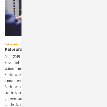
Bild: A stockphoto / iStock / Getty Images Plus
F-Gase-Phase-down zeigt Wirkung
Kältebranche im
Umbruch
04.12.2019
-
Mit dem Verbot bestimmter und der allgemeinen
Beschränkung fluorierter ­Kältemittel (F-Gase) steht die Kälte- und
Wärmepumpenbranche vor enorm ­hohen Herausforderungen.
Kohlenwasserstoffe könnten die Position der F-Gase weitgehend
einnehmen, stoßen aber aufgrund ihrer Brennbarkeit auf Vorbehalte.
Auch das praktisch klimaneutrale Hochdruck-Kältemittel CO2 kann
sich trotz erheblicher Erfolge bei der Lebensmittelkühlung wegen des
größeren anlagentechnischen Aufwands noch nicht auf breiter Basis
durchsetzen. Diese Zurückhaltung ist primär der bisherigen auf F-Gase