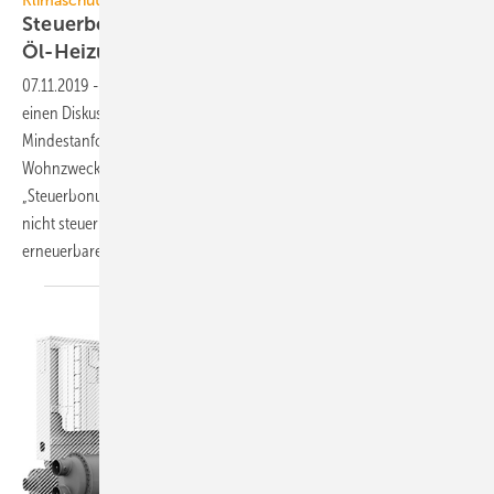
Klimaschutzprogramm
Steuerbonus-Verordnung: Alles, nur keine
Öl-Heizung
07.11.2019
-
Am 6. November 2019 hat das Bundesfinanzministerium
einen Diskussionsentwurf für eine Verordnung zur Bestimmung von
Mindestanforderungen für energetische Maßnahmen bei zu eigenen
Wohnzwecken genutzten Gebäuden (§ 35c Einkommensteuergesetz,
„Steuerbonus“) versendet. Erneuerte Öl-Heizkessel werden danach
nicht steuerliche gefördert, Gas-Heizkessel nur, wenn sie mit
erneuerbaren Energien „hybridisiert“
werden.