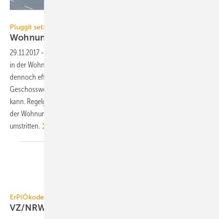
Margot Dertinger-Schmid
Pluggit setzt Wünsche der Wohnungswirtschaft um
Wohnungslüftung ohne
Eingriffsmöglichkeit
29.11.2017
-
Der Schutz vor Feuchte und Schimmel ist ein Dauerthema
in der Wohnungswirtschaft. Pluggit hat deshalb eine einfache, aber
2
dennoch effiziente Wohnungs-lüftung für Wohnungen bis 80 m
im
Geschosswohnbau entwickelt, die der Nutzer nicht mehr abschalten
kann. Regelgröße ist die Feuchte im Abluftstrom der Innenräume. In
der Wohnungslüftungs-Branche ist diese Lösung jedoch
umstritten.
ErP(Ökodesign)-RICHTLINIE
VZ/NRW: Heizungslabel ist wenig
hilfreich