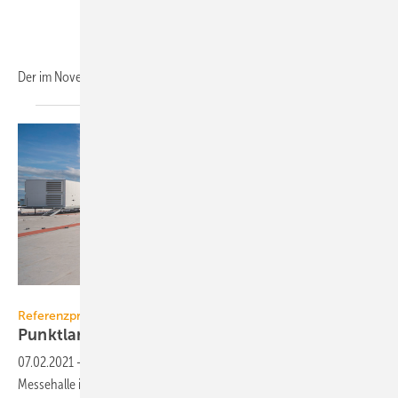
Der im November 2016 veröffentlichte „Klimaschutzplan 2050
–...
robatherm
Referenzprojekt robatherm
Punktlandung zur
Messeeröffnung
07.02.2021
-
365 Tage und keinen Tag länger – der Bau der neuen
Messehalle in Augsburg zeigt, dass Planungstermine eingehalten