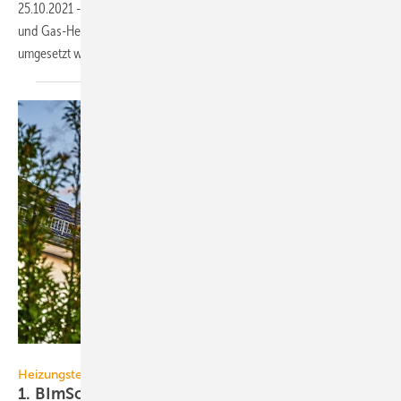
25.10.2021
-
Für die EU-Klimaziele müssen im Wärmesektor fossile Öl-
und Gas-Heizungen abgeschaltet werden. Eine Studie zeigt, wie dies
umgesetzt werden
kann.
Mickis-Fotowelt / iStock / Getty Images Plus
Heizungstechnik
1. BImSchV: Neue Vorschriften für