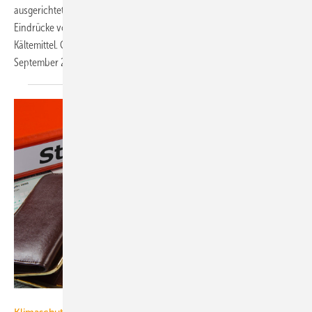
ausge­richteten Ausbildung der Kälteanlagenbauer geschuldet.
Eindrücke vom DKV-Kolloquium „Kohlenwasserstoffe – brennbare
Kältemittel. Gesetzliche Grund­lagen und Anlagenbeispiele“, das im
September 2019 in München
stattfand.
filmfoto / iStock / Getty Images Plus