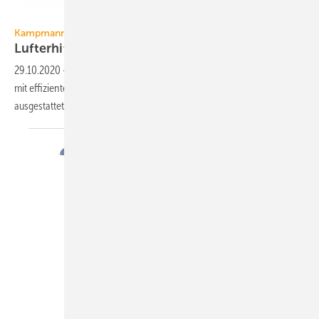
Kampmann
Kampmann
Lufterhitzer mit
EC-Ventilatoren
29.10.2020
-
Alle Lufterhitzer der TOP-Serie von Kampmann sind nun
mit effizienten EC-Ventilatoren und stufenloser Drehzahlregelung
ausgestattet.