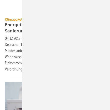
Mykyta Dolmatov / iStock / Getty Images Plus
Klimapaket
Energetische
Sanierungsmaßnahmen-Verordnung
04.12.2019
-
Am 20. November 2019 hat die Bundesregierung dem
Deutschen Bundestag die „Verordnung zur Bestimmung von
Mindestanforderungen für energetische Maßnahmen bei zu eigenen
Wohnzwecken genutzten Gebäuden nach § 35c des
Einkommensteuergesetzes (Energetische Sanierungsmaßnahmen-
Verordnung – ESanMV)“ zur Zustimmung
zugeleitet.