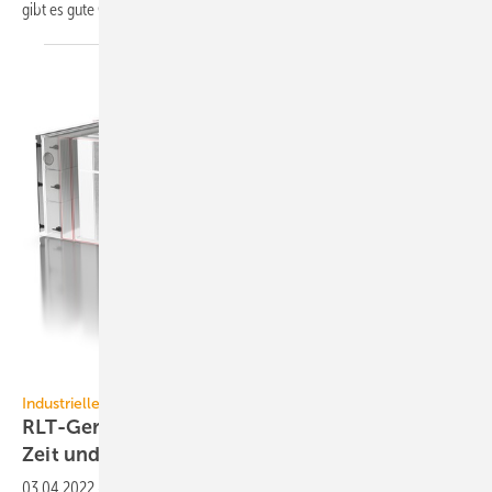
gibt es gute
Gründe.
Wolf
Industrielle Vorfertigung
RLT-Geräte mit MSR-Technik ab Werk sparen
Zeit und
Energie
03.04.2022
-
Ab Werk installierte Regelungstechnik in RLT-Geräten ist