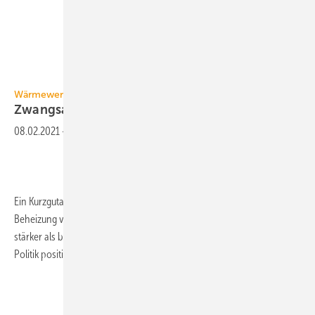
GV
Wärmewende
Zwangsausstieg aus fossilen
Brennstoffen?
08.02.2021
-
Ein Kurzgutachten besagt, dass der Einsatz fossiler Brennstoffe für die
Beheizung von Gebäuden nach deutschem und europäischem Recht
stärker als bislang eingeschränkt werden könnte. Nun muss sich die
Politik positionieren.