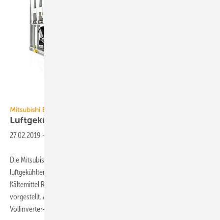
Mitsubishi Electric
Mitsubishi Electric
Luftgekühlter Chiller mit
R1234ze
27.02.2019
-
Die Mitsubishi-Electric-Marke Climaveneta hat eine neue Serie
luftgekühlter Kaltwassersätze zur Außenaufstellung mit dem HFO-
Kältemittel R1234ze und Kälteleistungen von 382 bis 1458 kW
vorgestellt. Ausgestattet mit Kompakt-Schraubenverdichter und
Vollinverter-Konzept erfüllt der
i-FX-G04...