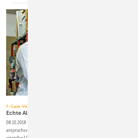
Mitsubishi Electric
F-Gase-Verordnung, HFO-Kältemittel
Echte Alternative oder
Lückenbüßer?
08.10.2018
-
Es wird anders. Wird es besser? Wird es
anspruchsvoller? Wird es gefährlicher? Worauf müssen wir uns
einstellen? Die F-Gase-Verordnung und die Notwendigkeit, neue