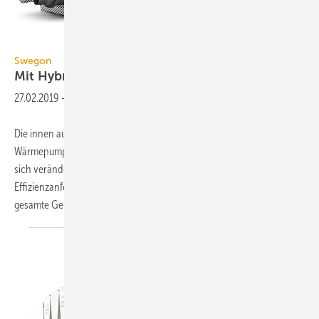
Swegon
Swegon
Mit
Hybrid-Falling-Film-Verdampfer
27.02.2019
-
Die innen aufgestellten Omega-Sky-Kaltwassererzeuger und -
Wärmepumpen mit Schraubenverdichtern hat Swegon speziell für die
sich verändernde Kältemittelsituation und die gestiegenen
Effizienzanforderungen der ErP(Ökodesign)-Richtlinie entwickelt. Die
gesamte Geräteserie entspricht
den...