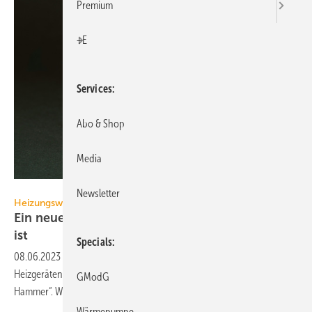
Premium
+E
Services
Abo & Shop
Media
ImageSine – stock.adobe.com
Newsletter
Heizungswende
Ein neuer BILD-„Heiz-Hammer“ der gar keiner
ist
Specials
08.06.2023
-
Die EU-Anforderungen für die Energieeffizienz von
Heizgeräten werden aktualisiert. Für BILD ein noch „härterer Heiz-
GModG
Hammer“. Was wirklich dahinter
steckt.
Wärmepumpe