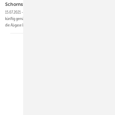
Schornsteine
15.07.2021
-
Neue Feuerungen für feste Brennstoffe bis 1 MW müssen
künftig gemäß 1. BImSchV einen höheren Schornstein haben, damit
die Abgase besser fortgetragen
werden.