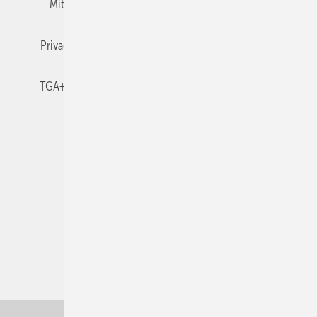
Mitgliedschaften und Engagement
Newsletter
Privacy Manager
RSS-Feed
TGA+E abonnieren
TGA+E-WissensCheck
Veranstaltungen / Webinare
© 2026 TGA+E Fachplaner