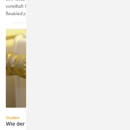
vorteilhaft: Komplexität wird in die Industrie vorverlegt und der
Bauablauf
professionalisiert.
Joachim Lechner – stock.adobe.com
Studien
Wie der Wärmesektor in der EU CO
-frei
wird
2