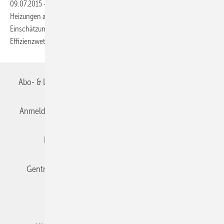
09.07.2015
-
Das Energieeffizienzlabel, das für zahlreiche neue
Heizungen ab 26. September 2015 vorgeschrieben ist, fördert nach
Einschätzung der Verbraucherzentrale NRW keinen echten
Effizienzwettbewerb und ist für Verbraucher wenig
hilfreich.
Abo- & Leserservice
AGB
Alle Inhalte chronologisch
Anmelden
Anmeldung & Registrierung
Datenschutz
Editor's choice
E-Paper
Fachbeiträge
Gentner Verlag
Impressum
Karriere bei Gentner
Team
Mediaservice