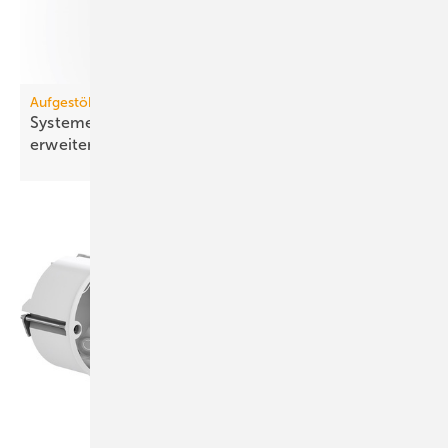
Aufgestöbert
Systeme für die TGA+E: erset­zend, elek­trisch,
er­wei­terbar