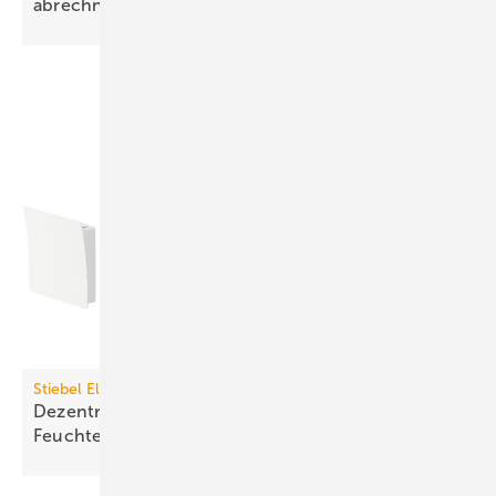
ab­rech­nen
Stiebel Eltron
Dezentrales Lüftungsgerät mit
Feuchte­rück­gewinnung