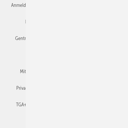
Anmelden
Anmeldung & Registrierung
Datenschutz
Editor's choice
E-Paper
Fachbeiträge
Gentner Verlag
Impressum
Karriere bei Gentner
Team
Mediaservice
Mitgliedschaften und Engagement
Newsletter
Privacy Manager
RSS-Feed
TGA+E abonnieren
TGA+E-WissensCheck
Veranstaltungen / Webinare
© 2026 TGA+E Fachplaner