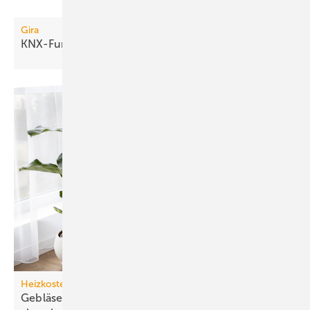
Gira
KNX-Funkkomponenten
Heizkosten
Gebläseunterstützte Heiz­kör­per kor­rekt