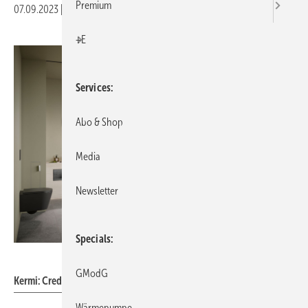
Premium
07.09.2023
|
Veröffentlicht in
Ausgabe 09-2023
|
Druckvorschau
+E
Services
Abo & Shop
Media
Newsletter
Specials
Kermi
GModG
Kermi: Credo Half flat.
Wärmepumpe