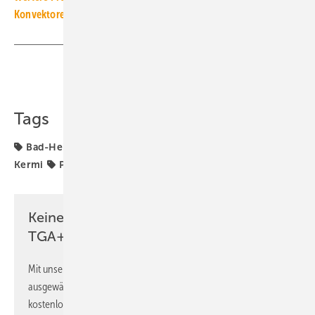
Konvektoren
Teilen
Link kopieren
Tags
Bad-Heizkörper
Design-Heizkörper
Heizkörper
Kermi
Produkte
Keine Zeit? Kein Problem mit dem
TGA+E Newsletter!
Mit unserem Newsletter erhalten Sie regelmäßig von uns
ausgewählte Informationen und Neuigkeiten, gebündelt und
kostenlos direkt ins Postfach.