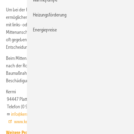
Um bei der Planung und Installation maximale Flexibilität zu
Heizungsförderung
ermöglichen, bietet Kermi den Bad-Heizkörper
Credo Half flat
–
mit links- oder rechtsseitig offenen Querrohren – nun auch mit
Energiepreise
Mittenanschluss an. So passt er bei der Renovierung an den vor Ort
oft gegebenen 50-mm-Rohrabstand und lässt beim Neubau
Entscheidungsfreiheit bis zum Schluss:
Beim Mittenanschluss sind Heizkörpermodell und -dimension auch
nach der Rohrinstallation und Fertigstellung aller anderen
Baumaßnahmen noch flexibel wählbar. Auch mögliche
Beschädigungen werden durch die späte Endmontage minimiert.
Kermi
94447 Plattling
Telefon (0 99 31) 50 10
info@kermi.de
www.kermi.de
Weitere Produkt-Meldungen zum Thema Heiz- und Kühlflächen,