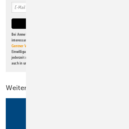
Bei Anmeldung zu diesem Newsletter bin ich damit einverstanden, über
interessante Verlags- und Online-Angebote
der Marken der Alfons W.
Gentner Verlag GmbH & Co. KG
informiert zu werden. Diese
Einwilligung kann ich jederzeit widerrufen und eine Abmeldung ist
jederzeit möglich. Informationen zum Umgang mit Daten finden Sie
auch in unserer
Datenschutzerklärung
.
Weitere Inhalte