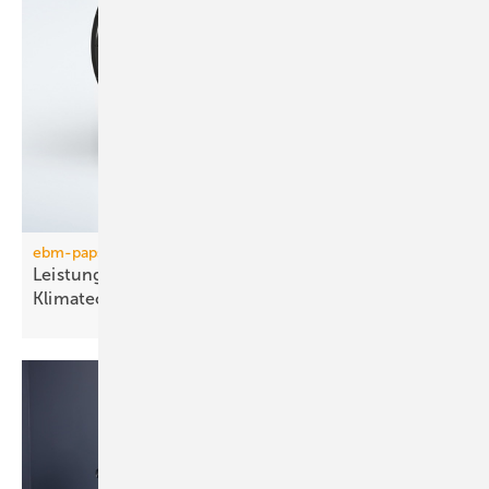
ebm-papst
Leistungsstarke Axialventilatoren für die Kälte- und
Klimatechnik