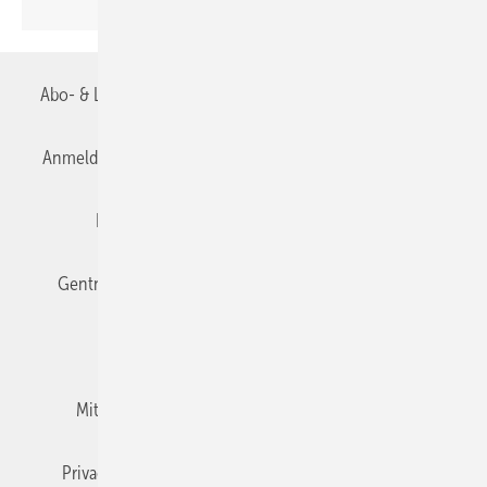
Abo- & Leserservice
AGB
Alle Inhalte chronologisch
Anmelden
Anmeldung & Registrierung
Datenschutz
Editor's choice
E-Paper
Fachbeiträge
Gentner Verlag
Impressum
Karriere bei Gentner
Team
Mediaservice
Mitgliedschaften und Engagement
Newsletter
Privacy Manager
RSS-Feed
TGA+E abonnieren