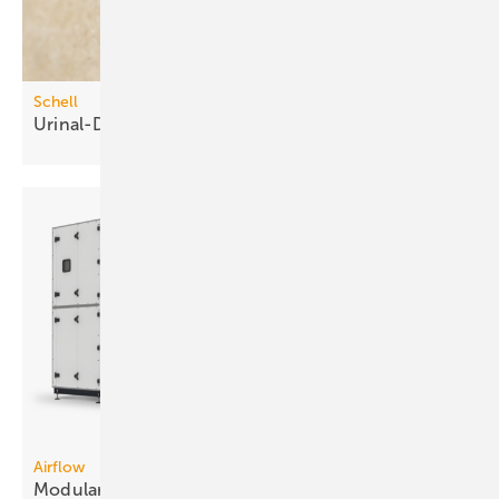
Schell
Urinal-Druckspüler mit
Time-of-Flight-Sensor
Airflow
3
Modulare RLT-Geräte bis 150.000
m
/h