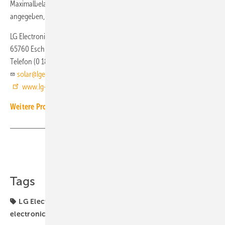
Maximalbelastung auf der Vorderseite des Moduls wird mit 5400 Pa
angegeben, auf der Rückseite sind es 3000 Pa.
LG Electronics
65760 Eschborn
Telefon (0 18 06) 80 70 20
solar@lge.de
www.lg-solar.com/de
Weitere Produkt-Meldungen zum Thema Solartechnik
Teilen
Link kopieren
Tags
LG Electronics
Photovoltaik
Produkte
electronics
kWP