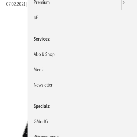
Premium
07.02.2021
|
Veröffentlicht in
Ausgabe 02-2021
|
Druckvorschau
+E
Services
Abo & Shop
Media
Newsletter
Specials
GModG
Wärmepumpe