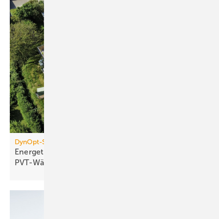
DynOpt-San für Mehrfamilienhäuser
Energetische Sanierung mit
PVT-Wärmepumpensystemen