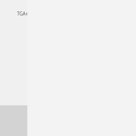
TGA+E-WissensCheck
Veranstaltungen / Webinare
© 2026 TGA+E Fachplaner
Nach oben