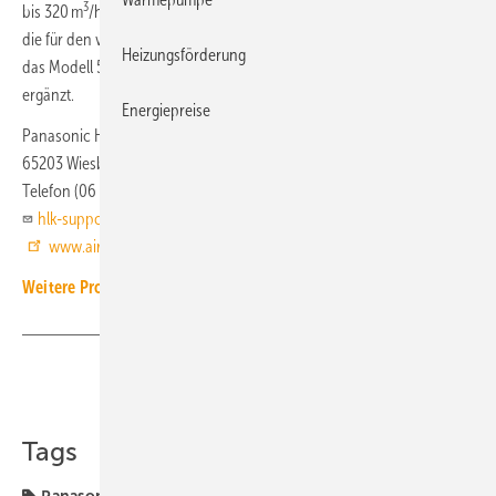
3
bis 320 m
/h. Die für den horizontalen Einbau konzipierte Serie H und
die für den vertikalen Einbau entwickelte Serie V wurden jeweils um
Heizungsförderung
3
das Modell 50 mit einem Luftvolumenstrom von bis zu 455 m
/h
ergänzt.
Energiepreise
Panasonic Heiz- und Kühlsysteme
65203 Wiesbaden
Telefon (06 11) 71 18 72 11
hlk-support-de@eu.panasonic.com
www.aircon.panasonic.de
Weitere Produkt-Meldungen zum Thema Wohnungslüftung
Teilen
Link kopieren
Tags