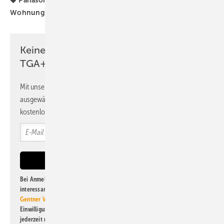
Panasonic
Produkte
Wohnraumlüftung
Wohnungslüftung
dezentrale Wohnungslüftung
Keine Zeit? Kein Problem mit dem
TGA+E Newsletter!
Mit unserem Newsletter erhalten Sie regelmäßig von uns
ausgewählte Informationen und Neuigkeiten, gebündelt und
kostenlos direkt ins Postfach.
Bei Anmeldung zu diesem Newsletter bin ich damit einverstanden, über
interessante Verlags- und Online-Angebote
der Marken der Alfons W.
Gentner Verlag GmbH & Co. KG
informiert zu werden. Diese
Einwilligung kann ich jederzeit widerrufen und eine Abmeldung ist
jederzeit möglich. Informationen zum Umgang mit Daten finden Sie