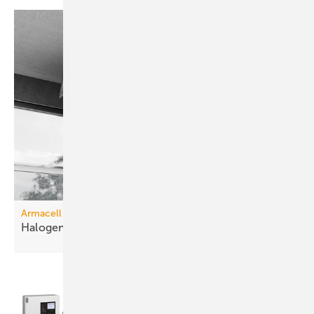
Armacell
Halogenfreie
Schalldämmung