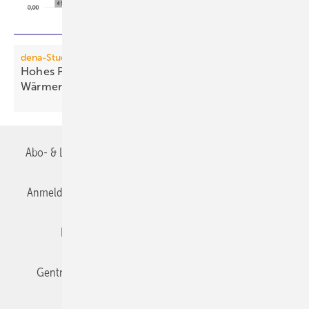
dena-Studie
Hohes Potenzial für Woh­nungs­lüf­tung mit
Wär­me­rück­ge­win­nung
Abo- & Leserservice
AGB
Alle Inhalte chronologisch
Anmelden
Anmeldung & Registrierung
Datenschutz
Editor's choice
E-Paper
Fachbeiträge
Gentner Verlag
Impressum
Karriere bei Gentner