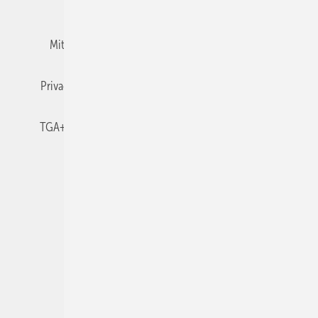
Team
Mediaservice
Mitgliedschaften und Engagement
Newsletter
Privacy Manager
RSS-Feed
TGA+E abonnieren
TGA+E-WissensCheck
Veranstaltungen / Webinare
© 2026 TGA+E Fachplaner