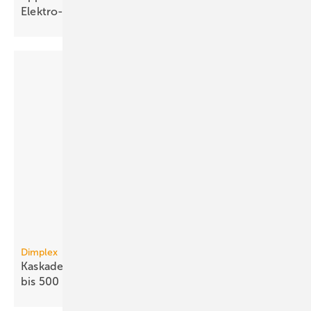
Elek­tro-Branche
Dimplex
Kaskaden mit R290-Monoblock-Luft/Wasser-WP
bis 500
kW