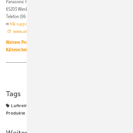
Panasonic Heiz- und Kühlsysteme
65203 Wiesbaden
Telefon (06 11) 71 18 72 11
hlk-support-de@eu.panasonic.com
www.aircon.panasonic.de
Weitere Produkt-Meldungen zum Thema Luft-, Klima- und
Kältetechnik
Teilen
Link kopieren
Tags
Luftreiniger
Luftreiniger (Geräte)
Panasonic
Produkte