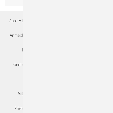
Abo- & Leserservice
AGB
Alle Inhalte chronologisch
Anmelden
Anmeldung & Registrierung
Datenschutz
Editor's choice
E-Paper
Fachbeiträge
Gentner Verlag
Impressum
Karriere bei Gentner
Team
Mediaservice
Mitgliedschaften und Engagement
Newsletter
Privacy Manager
RSS-Feed
TGA+E abonnieren