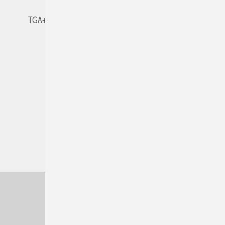
TGA+E-WissensCheck
Veranstaltungen / Webinare
© 2026 TGA+E Fachplaner
Nach oben