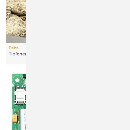
Dehn
Tiefenerder-Set für die
Nachrüstung