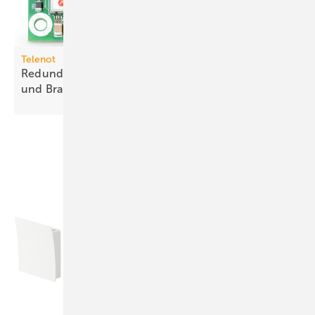
Telenot
Redundante Meldungsübertragung für Einbruch-
und
Brand­melde­systeme