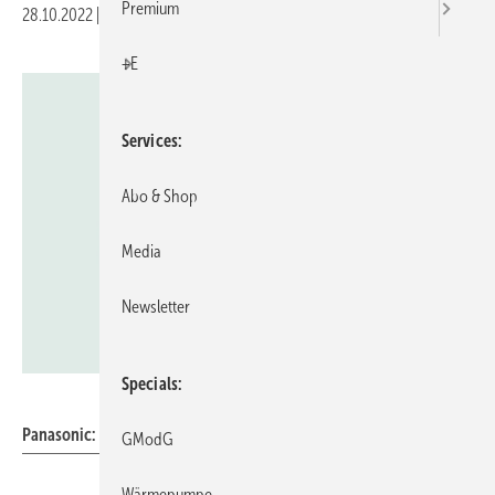
Premium
28.10.2022
|
Veröffentlicht in
Ausgabe 11-2022
|
Druckvorschau
+E
Services
Abo & Shop
Media
Newsletter
Specials
Panasonic Deutschland
Panasonic: Luftreiniger air-e.
GModG
Wärmepumpe